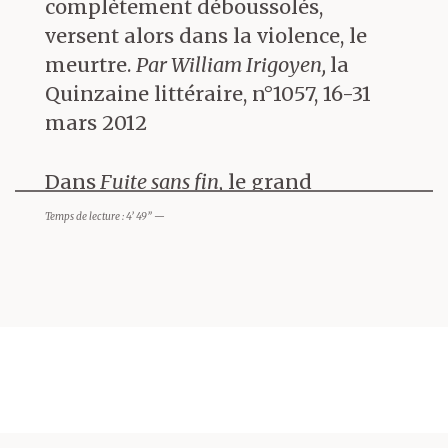
complètement déboussolés,
versent alors dans la violence, le
meurtre.
Par William Irigoyen,
la
Quinzaine littéraire, n°1057, 16-31
mars 2012
Dans
Fuite sans fin,
le grand
écrivain autrichien Joseph Roth
Temps de lecture : 4’ 49” —
raconte l’histoire de Franz Tunda.
A l’issue du premier conflit
mondial et d’une longue
captivité en Union soviétique, ce
jeune officier de l’armée
d’Autriche-Hongrie revient dans
un pays qu’il ne comprend plus.
La perte des repères, le