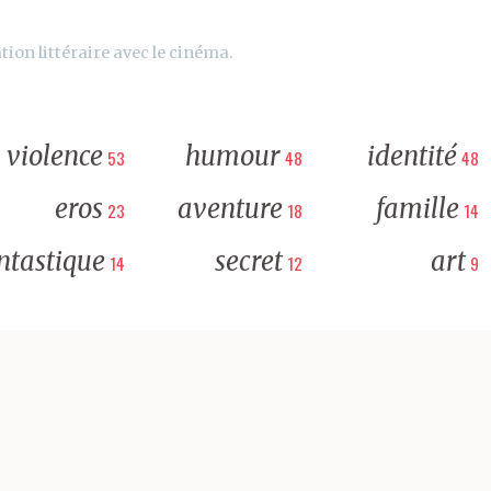
tion littéraire avec le cinéma.
violence
humour
identité
53
48
48
eros
aventure
famille
23
18
14
ntastique
secret
art
14
12
9