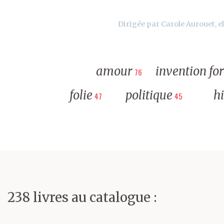
Dirigée par Carole Aurouet, el
amour
invention fo
76
folie
politique
hi
47
45
238 livres au catalogue :