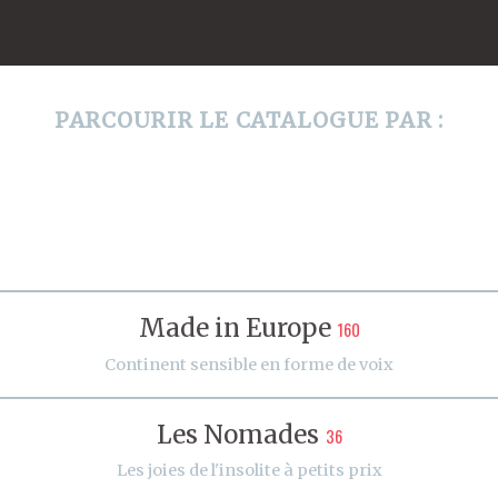
PARCOURIR LE CATALOGUE PAR :
Made in Europe
160
Continent sensible en forme de voix
Les Nomades
36
Les joies de l'insolite à petits prix