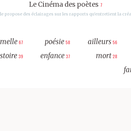
Le Cinéma des poètes
7
le propose des éclairages sur les rapports qu’entretient la créa
rmelle
poésie
ailleurs
67
58
56
stoire
enfance
mort
39
37
28
fa