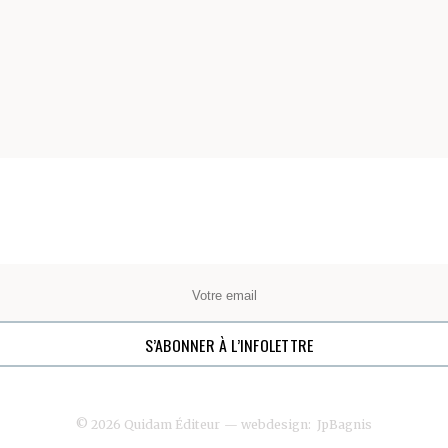
© 2026 Quidam Éditeur
— webdesign:
JpBagnis