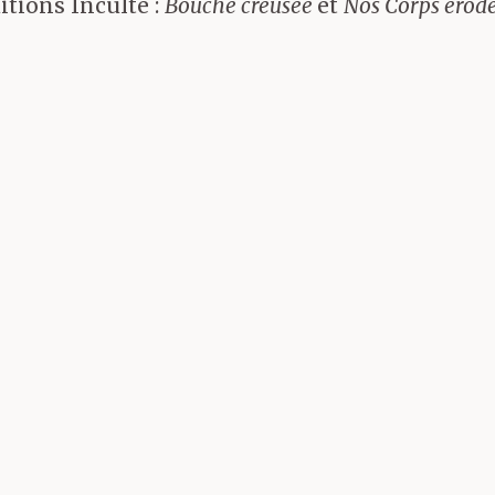
itions Inculte :
Bouche creusée
et
Nos Corps érodé