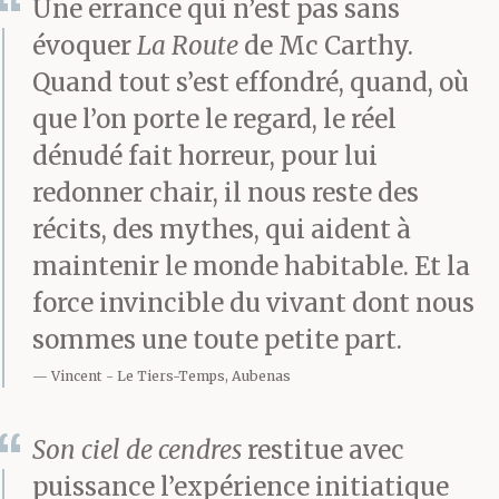
Une errance qui n’est pas sans
découpent des lanières
évoquer
La Route
de Mc Carthy.
de coton, de chiffons, de
Quand tout s’est effondré, quand, où
coussins, de plaids.
que l’on porte le regard, le réel
dénudé fait horreur, pour lui
Fibres emmêlées,
redonner chair, il nous reste des
teintes délavées, usure
récits, des mythes, qui aident à
de bouts de fils enroulés
maintenir le monde habitable. Et la
sur eux-mêmes. Par
force invincible du vivant dont nous
sommes une toute petite part.
trois, elles tressent les
Vincent
Le Tiers-Temps, Aubenas
brins qu’elles
accrocheront à tes
Son ciel de cendres
restitue avec
cheveux. On dirait
puissance l’expérience initiatique