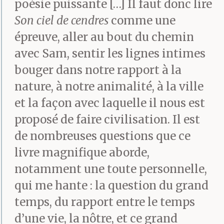
ronces.
poésie puissante […] Il faut donc lire
Son ciel de cendres
comme une
épreuve, aller au bout du chemin
Dans le jardin les
avec Sam, sentir les lignes intimes
branches qui s’enlacent
bouger dans notre rapport à la
dessinent des
nature, à notre animalité, à la ville
et la façon avec laquelle il nous est
croisillons sur ton front.
proposé de faire civilisation. Il est
de nombreuses questions que ce
Absurde, ce mausolée de
livre magnifique aborde,
tissus et de feuilles,
notamment une toute personnelle,
qui me hante : la question du grand
quadrillage d’épines,
temps, du rapport entre le temps
herbes enchevêtrées,
d’une vie, la nôtre, et ce grand