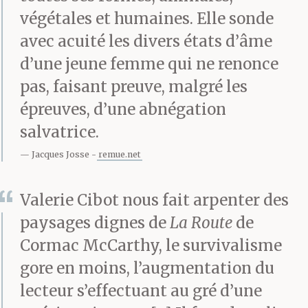
temps s’enfonce dans de
végétales et humaines. Elle sonde
avec acuité les divers états d’âme
la gélatine.
d’une jeune femme qui ne renonce
pas, faisant preuve, malgré les
Ta mort griffe ma joue
épreuves, d’une abnégation
salvatrice.
de ses épines. Elle
Jacques Josse
remue.net
s’accroche à mes
vêtements. J’observe le
Valerie Cibot nous fait arpenter des
silence s’enrouler
paysages dignes de
La Route
de
Cormac McCarthy, le survivalisme
autour de mes épaules
gore en moins, l’augmentation du
comme une écharpe de
lecteur s’effectuant au gré d’une