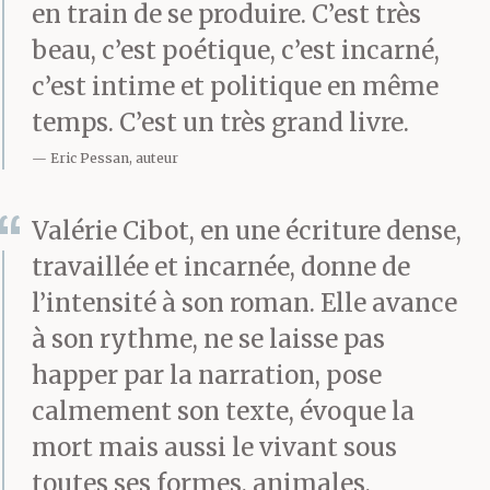
surgissant de la soie,
en train de se produire. C’est très
beau, c’est poétique, c’est incarné,
ton corps vidé de son
c’est intime et politique en même
air.
temps. C’est un très grand livre.
Eric Pessan, auteur
À mon arrivée dans le
Valérie Cibot, en une écriture dense,
jardin, il est déjà trop
travaillée et incarnée, donne de
tard. Je le comprends au
l’intensité à son roman. Elle avance
seuil de la maison, à
à son rythme, ne se laisse pas
happer par la narration, pose
mes jambes qui
calmement son texte, évoque la
refusent d’avancer. Je
mort mais aussi le vivant sous
pose mes valises, le
toutes ses formes, animales,