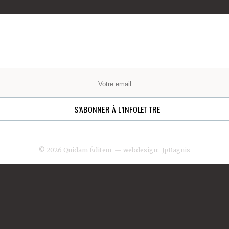
© 2026 Quidam Éditeur
— webdesign:
JpBagnis