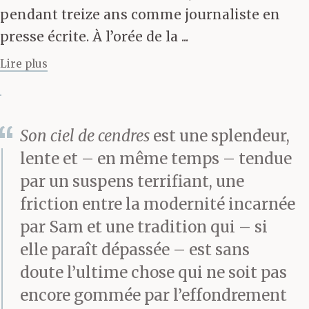
pendant treize ans comme journaliste en
cette poix épaisse dans
presse écrite. À l’orée de la ...
laquelle le jardin
Lire plus
s’enfonce. Plus tard,
lorsque mon esprit s’est
Son ciel de cendres
est une splendeur,
dégelé, je me suis
lente et – en même temps – tendue
demandé pourquoi je
par un suspens terrifiant, une
n’avais pas eu la force
friction entre la modernité incarnée
par Sam et une tradition qui – si
de refuser, de fuir,
elle paraît dépassée – est sans
d’oublier qu’il y avait là,
doute l’ultime chose qui ne soit pas
tissé dans l’étoffe,
encore gommée par l’effondrement