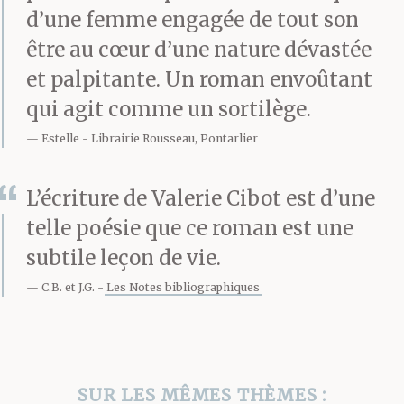
d’une femme engagée de tout son
qu’elles ont fait cela des
être au cœur d’une nature dévastée
dizaines de fois. Leurs
et palpitante. Un roman envoûtant
carrures épaisses, leurs
qui agit comme un sortilège.
mains rugueuses
Estelle
Librairie Rousseau, Pontarlier
empoignent, serrent,
L’écriture de Valerie Cibot est d’une
nouent, déplacent, de la
telle poésie que ce roman est une
même manière qu’elles
subtile leçon de vie.
s’occupent des juments
C.B. et J.G.
Les Notes bibliographiques
qui mettent bas ou des
porcelets anémiés. Sans
SUR LES MÊMES THÈMES :