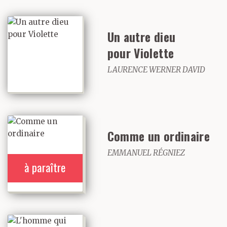
craintes d’empoigner le
monde, quitte à
Un autre dieu
le briser.
pour Violette
LAURENCE WERNER DAVID
Comme un ordinaire
EMMANUEL RÉGNIEZ
à paraître