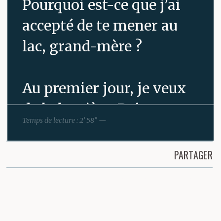
Pourquoi est-ce que j’ai
accepté de te mener au
lac, grand-mère ?
Au premier jour, je veux
de la lumière. Rajouter
Temps de lecture : 2’ 58” —
de l’éclat là où il n’y en a
plus.
PARTAGER
Partager cette page
Je me souviens du
jardin, des lumignons