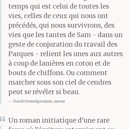
bruits de vidange
temps qui est celui de toutes les
échappés de mon
vies, celles de ceux qui nous ont
précédés, qui nous survivrons, des
ventre, rictus des
vies que les tantes de Sam - dans un
tantes, envie de faire
geste de conjuration du travail des
pipi et crainte, surtout,
Parques - relient les unes aux autres
à coup de lanières en coton et de
d’avancer. De ne pas te
bouts de chiffons. Ou comment
reconnaître ou trop
marcher sous son ciel de cendres
peut-être. Je stagne
peut se révéler si beau.
dans un espace
David Deneufgermain, auteur
liminaire, le regard en
Un roman initiatique d’une rare
dedans.