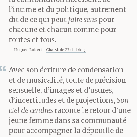
percutent dès le départ.
l’intime et du politique, autrement
dit de ce qui peut
faire sens
pour
chacune et chacun comme pour
Je viens d’arriver, je
toutes et tous.
devais rester trois jours.
Hugues Robert
Charybde 27 : le blog
Une visite culpabilité,
celles que l’on accepte
Avec son écriture de condensation
et de musicalité, toute de précision
pour ne pas entendre
sensuelle, d’images et d’usures,
trop de reproches à
d’incertitudes et de projections,
Son
Noël. Faire semblant
ciel de cendres
raconte le retour d’une
trois jours. Repartir
jeune femme dans sa communauté
pour accompagner la dépouille de
vite. Retourner en ville,