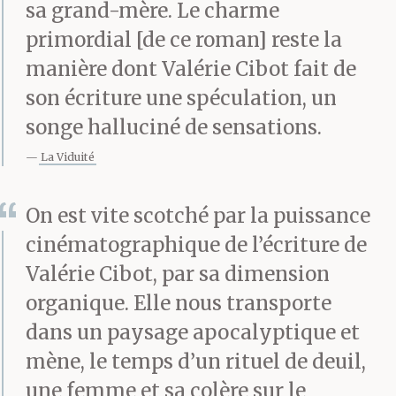
sa grand-mère. Le charme
oublier encore une fois
primordial [de ce roman] reste la
le village. Maintenant
manière dont Valérie Cibot fait de
son écriture une spéculation, un
que tu es partie je ne
songe halluciné de sensations.
peux plus. La perte
La Viduité
m’attache bien serrée à
ces lieux.
On est vite scotché par la puissance
cinématographique de l’écriture de
Valérie Cibot, par sa dimension
Cela vient de se passer.
organique. Elle nous transporte
Quelques heures au
dans un paysage apocalyptique et
plus, j’étais dans le
mène, le temps d’un rituel de deuil,
une femme et sa colère sur le