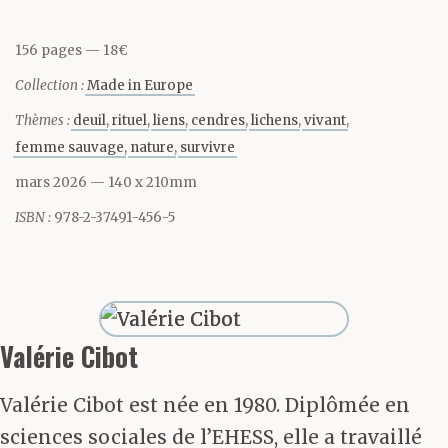
posés sur le sol. De
156 pages
18€
l’urgence qu’il y avait à
Collection :
Made in Europe
agir pour ne pas
Thèmes :
deuil
rituel
liens
cendres
lichens
vivant
sombrer dans la peine.
femme sauvage
nature
survivre
mars 2026
— 140 x 210mm
Ne pas se laisser
ISBN :
978-2-37491-456-5
posséder par le froid,
l’absence, ton visage
devenu creux.
Valérie Cibot
Réchauffer la douleur,
Valérie Cibot est née en 1980. Diplômée en
sciences sociales de l’EHESS, elle a travaillé
échapper à l’hébétude, à