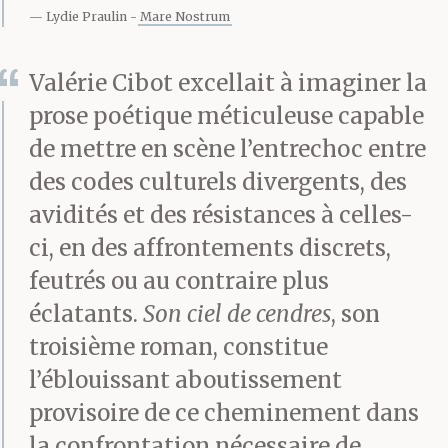
laine. Il mange, il crie, il
Lydie Praulin
Mare Nostrum
donne des ordres et
pose sur les fronts des
Valérie Cibot excellait à imaginer la
prose poétique méticuleuse capable
baisers framboise dont
de mettre en scène l’entrechoc entre
on ne sait que faire. Le
des codes culturels divergents, des
calme n’a pas sa place
avidités et des résistances à celles-
ci, en des affrontements discrets,
ici. Il est bien trop
feutrés ou au contraire plus
dangereux…
éclatants.
Son ciel de cendres
, son
troisième roman, constitue
Mon silence ronce et
l’éblouissant aboutissement
provisoire de ce cheminement dans
leur chagrin mobile se
la confrontation nécessaire de