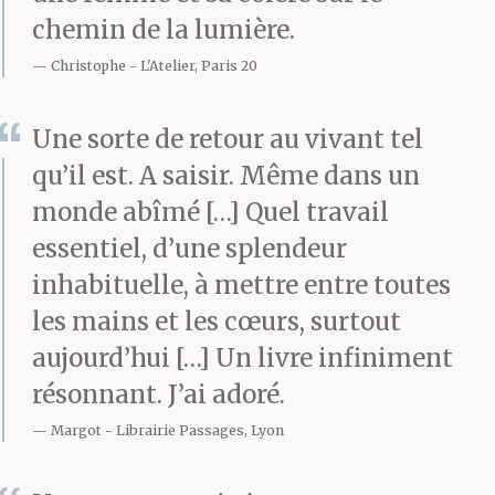
train. Je n’ai pas
chemin de la lumière.
ressenti les soubresauts
Christophe
L'Atelier, Paris 20
de ton cœur qui
Une sorte de retour au vivant tel
s’emballe et s’éteint à
qu’il est. A saisir. Même dans un
cent à l’heure, loin de
monde abîmé […] Quel travail
mes bras. Tu ne m’as
essentiel, d’une splendeur
pas attendue.
inhabituelle, à mettre entre toutes
les mains et les cœurs, surtout
aujourd’hui […] Un livre infiniment
Les tantes me font
résonnant. J’ai adoré.
signe d’avancer. Toutes
Margot
Librairie Passages, Lyon
les trois, elles