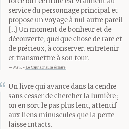
force où l’écriture est vraiment au
service du personnage principal et
Les tantes s’agitent
propose un voyage à nul autre pareil
[…] Un moment de bonheur et de
autour de toi. Au village,
découverte, quelque chose de rare et
le chagrin est mobile, il
de précieux, à conserver, entretenir
agite les doigts et
et transmettre à son tour.
échauffe les pieds, on le
Mr K
Le Capharnaüm éclairé
voit parcourir de
Un livre qui avance dans la cendre
longues distances,
sans cesser de chercher la lumière ;
monter des escaliers,
on en sort le pas plus lent, attentif
aux liens minuscules que la perte
nouer des draps et de la
laisse intacts.