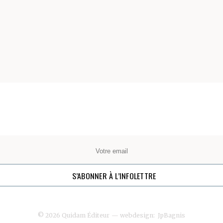
© 2026 Quidam Éditeur
— webdesign:
JpBagnis