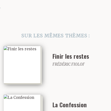
traçait des lignes dans
tous les sens, ensorcelés
par ce bout de doigt qui
savait lire comme s’il
SUR LES MÊMES THÈMES :
était l’oracle.
Jusqu’au moment où
Finir les restes
Dartmann leur
FRÉDÉRIC FIOLOF
annonce :
— Trois cent trente
mètres d’altitude. Los
La Confession