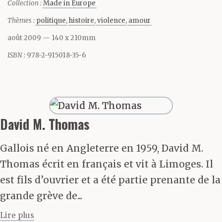
Collection :
Made in Europe
d’urgence au QG du Jefe
Thèmes :
politique
histoire
violence
amour
où la mort planait sur
août 2009
— 140 x 210mm
bien des visages, les
ISBN :
978-2-915018-35-6
gars n’en écoutaient pas
moins Dartmann avec
admiration, tous
David M. Thomas
penchés sur la carte
Gallois né en Angleterre en 1959, David M.
déployée sur la table,
Thomas écrit en français et vit à Limoges. Il
tous émerveillés par cet
est fils d’ouvrier et a été partie prenante de la
grande grève de...
index allemand qui
Lire plus