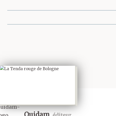
Partager cette 
Quidam
éditeur