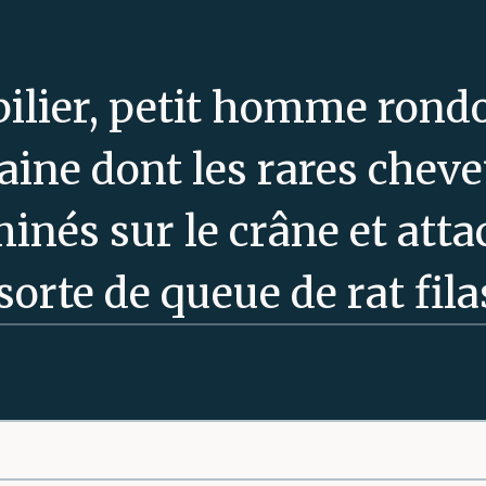
ilier, petit homme rondo
aine dont les rares cheve
minés sur le crâne et atta
orte de queue de rat filas
ées d’expérience au cont
squer surprise ni décont
de. Ne s’en formalise plu