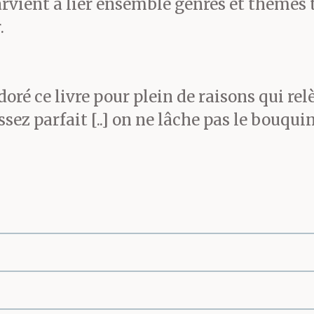
rvient à lier ensemble genres et thèmes t
.
 adoré ce livre pour plein de raisons qui r
assez parfait [..] on ne lâche pas le bouqui