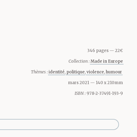
.
346 pages
22€
Collection :
Made in Europe
Thèmes :
identité
politique
violence
humour
le-t-il,
mars 2021
— 140 x 210mm
ISBN :
978-2-37491-193-9
 main : Je
gamelle,