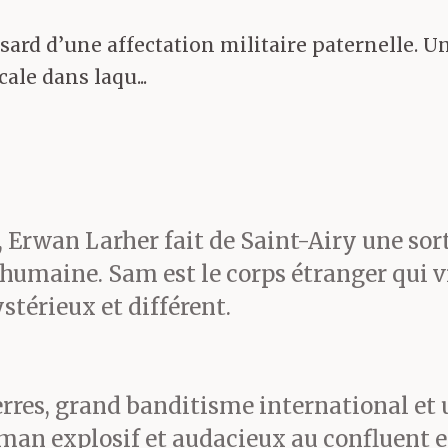
 un gadin, ah ah ah !
rd d’une affectation militaire paternelle. Un 
cale dans laqu...
main, franche, absout un
aire.
Erwan Larher fait de Saint-Airy une sorte
maine. Sam est le corps étranger qui vie
s être libéré aussi vite
stérieux et différent.
ierres, grand banditisme international et 
an explosif et audacieux au confluent ex