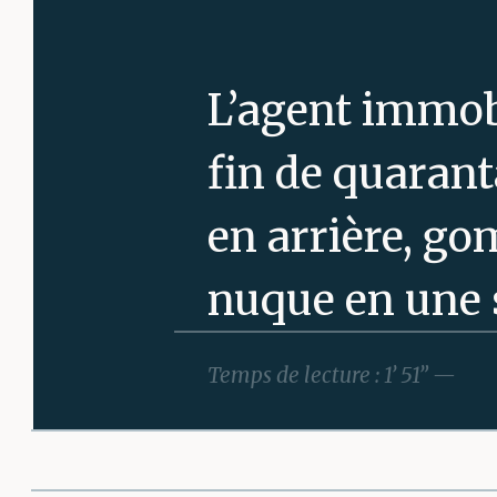
L’agent immob
fin de quarant
en arrière, go
nuque en une s
malgré des ann
Temps de lecture : 1’ 51” —
clientèle, ma
Sam a l’habitu