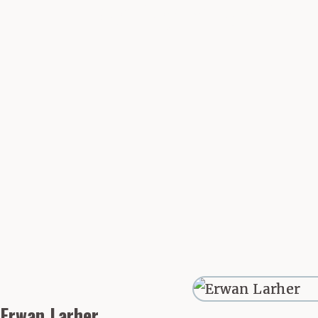
Partager cette 
longtemps. Voi
— Sam.
— Sam, oui, eu
avant de se rep
suis Jean-Geo
Erwan Larher