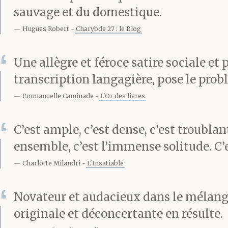
À peine dix mi
sauvage et du domestique.
arrivait,
le tem
Hugues Robert
Charybde 27 : le Blog
trousseau de c
Une allègre et féroce satire sociale et 
transcription langagière, pose le prob
en bandoulièr
Emmanuelle Caminade
L'Or des livres
C’est ample, c’est dense, c’est troublant,
— De rien, de r
ensemble, c’est l’immense solitude. C’
Charlotte Milandri
L'Insatiable
êtes de la régi
Novateur et audacieux dans le mélange
originale et déconcertante en résulte.