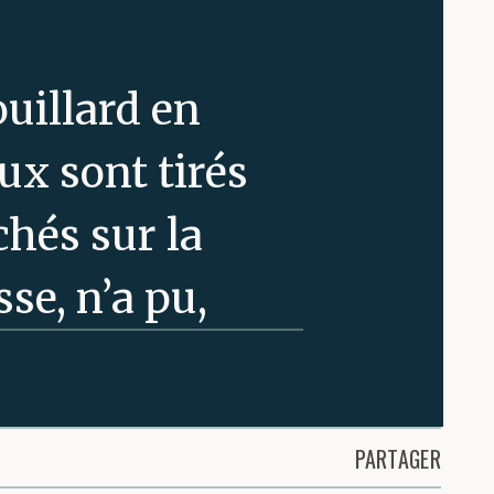
uillard en
ux sont tirés
chés sur la
se, n’a pu,
act de la
enancement.
PARTAGER
s depuis