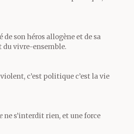
 Sam qu’il
ort un
qu’il porte
té de son héros allogène et de sa
et du vivre-ensemble.
te blanche.
 violent, c’est politique c’est la vie
mal ! Vous
e
ne s’interdit rien, et une force