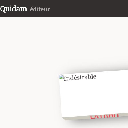
Quidam
éditeur
LIRE UN
EXTRAIT