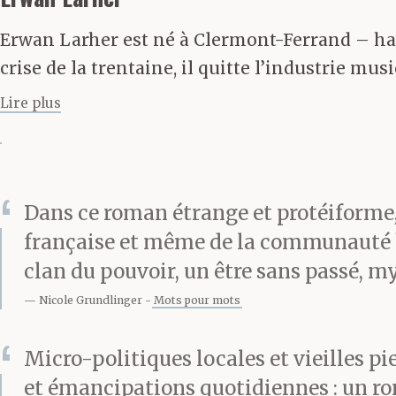
sauf que c’est
Erwan Larher est né à Clermont-Ferrand – hasa
crise de la trentaine, il quitte l’industrie musi
La poignée de 
Lire plus
désastre capill
Dans ce roman étrange et protéiforme, 
française et même de la communauté hu
— Merci de vou
clan du pouvoir, un être sans passé, my
Gadin.
Nicole Grundlinger
Mots pour mots
Micro-politiques locales et vieilles p
et émancipations quotidiennes : un rom