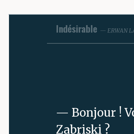
Indésirable
ERWAN L
— Bonjour ! 
Zabriski ?