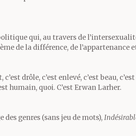
nutes depuis qu’il a dit à
ps de fermer l’agence
. Il s
lés de la sacoche élimée 
politique qui, au travers de l’intersexuali
lème de la différence, de l’appartenance 
e par-dessus sa chemiset
 c’est drôle, c’est enlevé, c’est beau, c’est
ien, c’est tout à fait nor
est humain, quoi. C’est Erwan Larher.
on ?
 des genres (sans jeu de mots),
Indésirabl