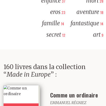
enfance
mort
37
28
eros
aventure
23
18
famille
fantastique
14
14
secret
art
12
9
160 livres dans la collection
“
Made in Europe
” :
Comme un ordinaire
EMMANUEL RÉGNIEZ