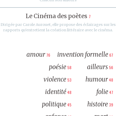
Le Cinéma des poètes
7
Dirigée par Carole Aurouet, elle propose des éclairages sur les
rapports qu’entretient la création littéraire avec le cinéma.
amour
invention formelle
76
67
poésie
ailleurs
58
56
violence
humour
53
48
identité
folie
48
47
politique
histoire
45
39