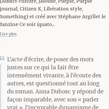
(Addict-culture, Jalouse, Purple, Purple
Je suis calme. Je ne
journal, Citizen K, Libération style,
Something) et créé avec Stéphane Argillet le
pleure pas, je ne rêve
fanzine Ce soir (quato...
pas. Quand je décris
Lire plus
mon état au téléphone à
mon amie Oriane, elle
L’acte d’écrire, de poser des mots
me répond que c’est
justes sur ce qui la fait être
normal, le déni. Quel
intensément vivante, à l’écoute des
déni ? Où ça, du déni ?
autres, est questionné tout au long
Ça fait longtemps que
du roman. Anna Dubosc y répond de
façon imparable, avec son « parler
j’étais préparée à la
vrai », l’incroyable dynamisme de