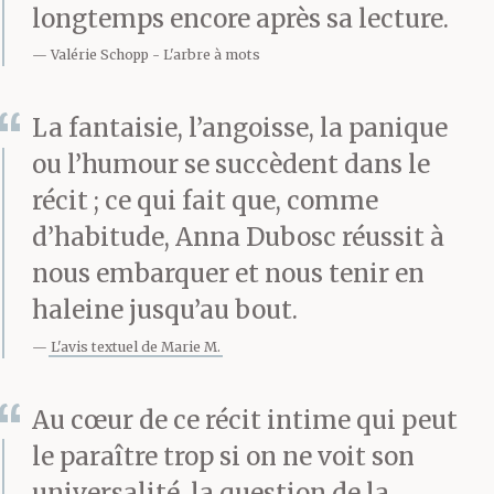
longtemps encore après sa lecture.
pas me planter, il faut
Valérie Schopp
L'arbre à mots
que j’assure. Je me relis
encore, vingt fois,
La fantaisie, l’angoisse, la panique
trente fois. Je coupe,
ou l’humour se succèdent dans le
récit ; ce qui fait que, comme
reformule, raye les
d’habitude, Anna Dubosc réussit à
mots sur mon carnet, je
nous embarquer et nous tenir en
leur tords le cou pour
haleine jusqu’au bout.
leur faire cracher
L'avis textuel de Marie M.
quelque chose.
Au cœur de ce récit intime qui peut
le paraître trop si on ne voit son
Je ne vois pas le bout de
universalité, la question de la