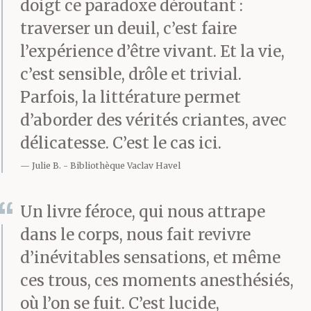
doigt ce paradoxe déroutant :
Je me souviens quand
traverser un deuil, c’est faire
j’interrogeais le père de
l’expérience d’être vivant. Et la vie,
ma fille aînée sur le
c’est sensible, drôle et trivial.
Parfois, la littérature permet
suicide de sa jeune
d’aborder des vérités criantes, avec
sœur, il répondait qu’il
délicatesse. C’est le cas ici.
s’était chargé de tout.
Julie B.
Bibliothèque Vaclav Havel
C’est lui qui avait
Un livre féroce, qui nous attrape
découvert le corps et
dans le corps, nous fait revivre
prévenu les parents,
d’inévitables sensations, et même
tout réglé, payé les
ces trous, ces moments anesthésiés,
où l’on se fuit. C’est lucide,
obsèques. Il disait ça