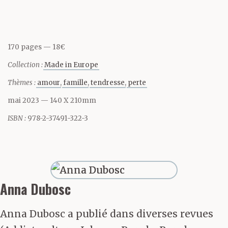
sais et je ne sais pas que
ma mère est morte. Je
170 pages
18€
sais qu’elle est morte
Collection :
Made in Europe
depuis une semaine,
Thèmes :
amour
famille
tendresse
perte
mais je ne sais pas ce
mai 2023
— 140 X 210mm
que ça veut dire. C’est
ISBN :
978-2-37491-322-3
fini, elle est morte. C’est
terminé. J’ai beau me le
répéter, ça ne rentre
Anna Dubosc
pas.
Anna Dubosc a publié dans diverses revues