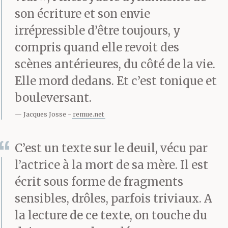
mort de Koumiko, j’ai
son écriture et son envie
fait mon deuil pendant
irrépressible d’être toujours, y
sa maladie, son long
compris quand elle revoit des
scènes antérieures, du côté de la vie.
déclin. C’est ce que je dis
Elle mord dedans. Et c’est tonique et
à tout le monde. Ça doit
bouleversant.
être vrai, puisque je le
Jacques Josse
remue.net
dis. Mais n’est-ce pas
C’est un texte sur le deuil, vécu par
plutôt pour noyer le
l’actrice à la mort de sa mère. Il est
poisson ou pour avoir la
écrit sous forme de fragments
paix ?
sensibles, drôles, parfois triviaux. A
la lecture de ce texte, on touche du