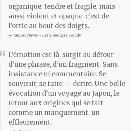
organique, tendre et fragile, mais
d’une voix éteinte,
aussi violent et opaque. c’est de
comme d’un truc qui
l’ortie au bout des doigts.
fait chier et qui lui avait
Audrey Neveu
Les 2 Georges, Bondy
fait perdre six mois de
L’émotion est là, surgit au détour
sa vie. Il était cimenté,
d’une phrase, d’un fragment. Sans
voilà. Maintenant, je
insistance ni commentaire. Se
souvenir, se taire — écrire. Une belle
comprends. Je n’ai pas
évocation d’un voyage au Japon, le
accès à ma douleur. Je
retour aux origines qui se fait
peux en parler, je sais
comme un manquement, un
qu’elle existe et qu’il n’y
effleurement.