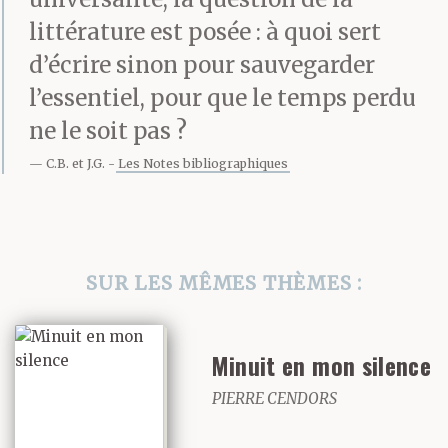
littérature est posée : à quoi sert
mes phrases, j’ai une
d’écrire sinon pour sauvegarder
voix de merde. C’est
l’essentiel, pour que le temps perdu
trop écrit, c’est figé,
ne le soit pas ?
c’est l’enfer. J’angoisse,
C.B. et J.G.
Les Notes bibliographiques
je marmonne : « Ça y
est, je suis angoissée.
SUR LES MÊMES THÈMES :
C’est nul, ça veut rien
dire. Elle aurait détesté,
Minuit en mon silence
c’est clair… »
PIERRE CENDORS