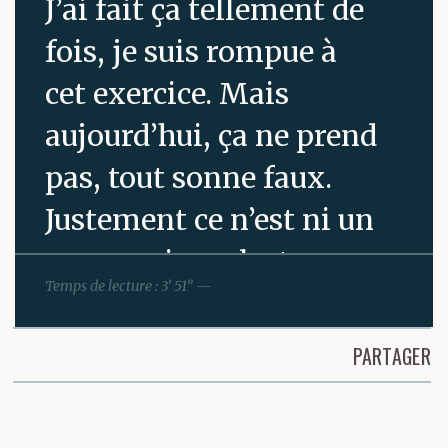
J’ai fait ça tellement de
fois, je suis rompue à
cet exercice. Mais
aujourd’hui, ça ne prend
pas, tout sonne faux.
Justement ce n’est ni un
roman ni une lecture
Temps de lecture : 3’ 51” —
mais l’horrible réalité.
C’est elle qui sonne
PARTAGER
faux, pas moi. Je n’ai
Partager cette page
aucune prise sur elle. Je