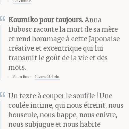
a même plus qu’elle,
La Viduité
mais je ne la ressens
Koumiko pour toujours.
Anna
pas. Je suis bloquée sur
Dubosc raconte la mort de sa mère
les funérailles, coincée,
et rend hommage à cette Japonaise
créative et excentrique qui lui
en boucle. C’est le vide
transmit le goût de la vie et des
au-delà.
mots.
Sean Rose
Livres Hebdo
Il est 16 heures. Je sens
Un texte à couper le souffle ! Une
monter la panique.
coulée intime, qui nous étreint, nous
Demain, c’est
bouscule, nous happe, nous enivre,
l’incinération. Je peux
nous subjugue et nous habite