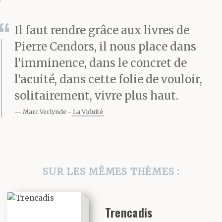
nom Fausta Kinsel,
Il faut rendre grâce aux livres de
avait choisi une autre
Pierre Cendors, il nous place dans
voie. Celle dont aucune
l’imminence, dans le concret de
enseigne dans aucune
l’acuité, dans cette folie de vouloir,
ville ne vantait la
solitairement, vivre plus haut.
valeur marchande, celle
Marc Verlynde
La Viduité
dont chacune de ses
images, toute son
SUR LES MÊMES THÈMES :
œuvre picturale, au noir
paradoxalement saturé
Trencadis
de lumière, témoigne et