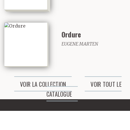
une carrière non régie
par des impératifs
médiatiques, que par
Ordure
véritable
EUGENE MARTEN
compréhension de sa
démarche.
VOIR LA COLLECTION
VOIR TOUT LE
Celle-ci, cependant,
CATALOGUE
tenait toute entière
dans une phrase que
l’artiste, dès ses débuts,