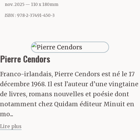
œuvre moderne et
nov. 2025
— 110 x 180mm
universelle ne s’en fait
ISBN :
978-2-37491-450-3
pourtant jamais
directement l’écho.
Pierre Cendors
Quand d’autres
Franco-irlandais, Pierre Cendors est né le 17
photographes se
décembre 1968. Il est l’auteur d’une vingtaine
mobilisaient, souvent
de livres, romans nouvelles et poésie dont
notamment chez Quidam éditeur Minuit en
au prix de leur vie, sur
mo...
le front de l’actualité,
Lire plus
Fausta K., de son vrai