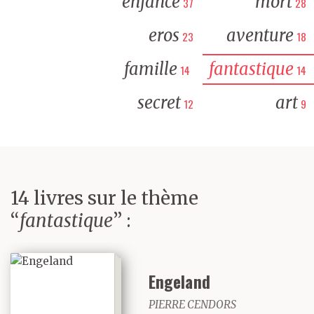
enfance
mort
37
28
eros
aventure
23
18
famille
fantastique
14
14
secret
art
12
9
14 livres sur le thème
“
fantastique
” :
Engeland
PIERRE CENDORS