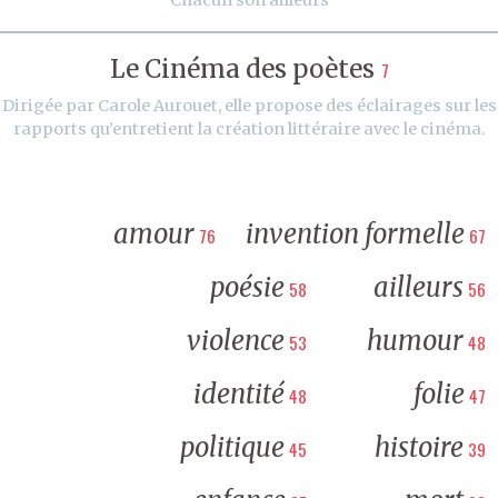
Le Cinéma des poètes
7
Dirigée par Carole Aurouet, elle propose des éclairages sur les
rapports qu’entretient la création littéraire avec le cinéma.
amour
invention formelle
76
67
poésie
ailleurs
58
56
violence
humour
53
48
identité
folie
48
47
politique
histoire
45
39