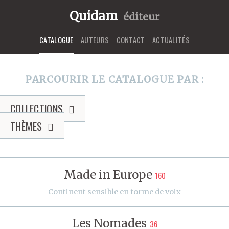
Quidam
éditeur
CATALOGUE
AUTEURS
CONTACT
ACTUALITÉS
PARCOURIR LE CATALOGUE PAR :
COLLECTIONS
THÈMES
Made in Europe
160
Continent sensible en forme de voix
Les Nomades
36