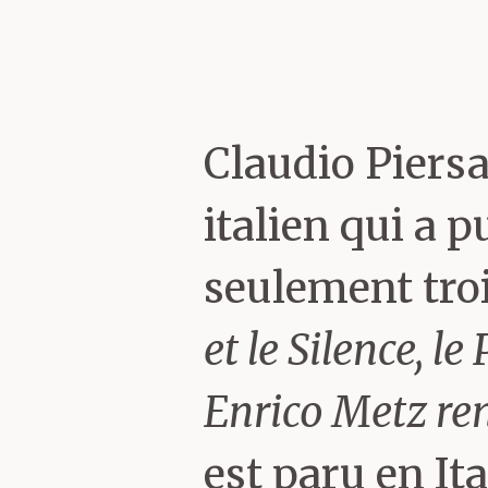
latin, moi le f
militant, et en
suis, aujourd’h
Claudio Piersa
italien qui a
Retracez-nous
seulement trois
et le Silence, l
Je suis diplômé
Enrico Metz ren
longtemps jour
est paru en It