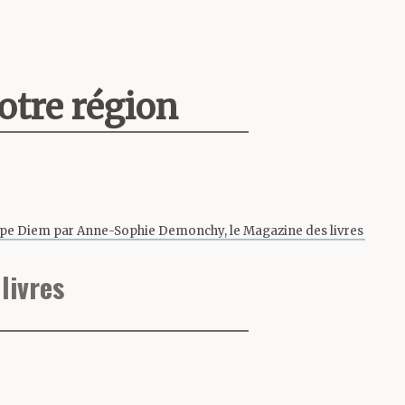
otre région
pe Diem par Anne-Sophie Demonchy, le Magazine des livres
je connais
livres
ue année. A
quartier