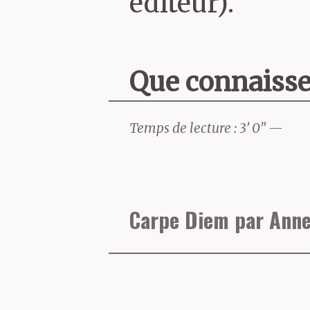
éditeur).
Que connaissez
et de Palavas 
Temps de lecture : 3’ 0” —
Je ne suis jam
Carpe Diem par Anne
bien la France
15 ans, je ven