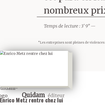
neurobiologie.
nombreux prix
essence, compo
phare. Et pour
Temps de lecture : 3’ 9” —
ou vers la sci
lecteur entre 
des romans et 
“Les entreprises sont pleines de violences 
Metz, ancien a
connu la gloire
Votre dernier 
natale après tr
dernier, racont
l’agitation mil
Quidam
éditeur
retourne sur sa
Enrico Metz rentre chez lui
existence pais