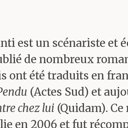
ils de militaire. Mais je n’
core moins marxiste. J’éta
ui, libertaire.
nti est un scénariste et é
 publié de nombreux roma
 un peu de votre parcour
 ont été traduits en fran
e Pendu
(Actes Sud) et aujo
 en philosophie, puis j’ai
tre chez lui
(Quidam). Ce 
naliste scientifique, spé
alie en 2006 et fut récom