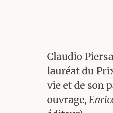
Claudio Piersan
lauréat du Pri
vie et de son 
ouvrage,
Enric