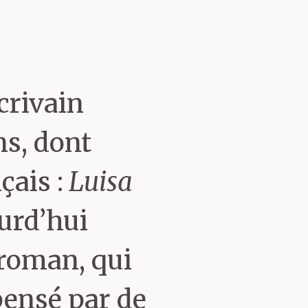
ai jamais été
is anar, je
crivain
ns, dont
s.
çais :
Luisa
urd’hui
 été
roman, qui
cialisé en
pensé par de