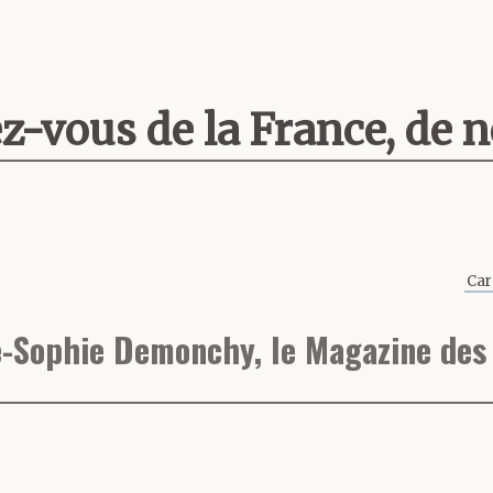
-vous de la France, de n
?
Car
ais venu à Palavas mais 
-Sophie Demonchy, le Magazine des 
. Je relis Montaigne chaq
dais le journal Rouge au 