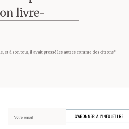
osophie, par
on livre-
rs le langage
 pages, le
é à écrire,
, Enrico
éma.
, et à son tour, il avait pressé les autres comme des citrons”
s avoir
s sa ville
n mars
cart de
ruiné qui
t vivre une
llage. Que
mme les repas