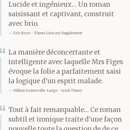
Lucide et ingénieux… Un roman
yeux chassieux et
saisissant et captivant, construit
vieillissants, dans son
avec brio.
léger sourire qui
Eric Korn
Times Literary Supplement
révélait une dentition
La manière déconcertante et
qui n’avait plus rien de
intelligente avec laquelle Mrs Figes
naturel. Je ne pouvais
évoque la folie a parfaitement saisi
la logique d’un esprit malade.
vraiment pas lui en
Gillian Somerville-Large
Irish Times
vouloir, et m’efforçai de
le lui faire comprendre
Tout à fait remarquable… Ce roman
en lui retournant un
subtil et ironique traite d’une façon
nouvelle toute la question de de ce