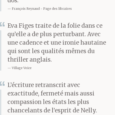
dos.
assez spacieuse, qui
François Reynaud
Page des libraires
donnait sur un espace à
l’arrière du bâtiment. Je
Eva Figes traite de la folie dans ce
qu’elle a de plus perturbant. Avec
vis de la pelouse et une
une cadence et une ironie hautaine
rangée de grands arbres
qui sont les qualités mêmes du
à travers la fenêtre. Le
thriller anglais.
porteur, toujours planté
Village Voice
au milieu de la pièce,
L’écriture retranscrit avec
me regardait. Je crus
exactitude, fermeté mais aussi
détecter une lueur
compassion les états les plus
chancelants de l’esprit de Nelly.
d’approbation dans ses