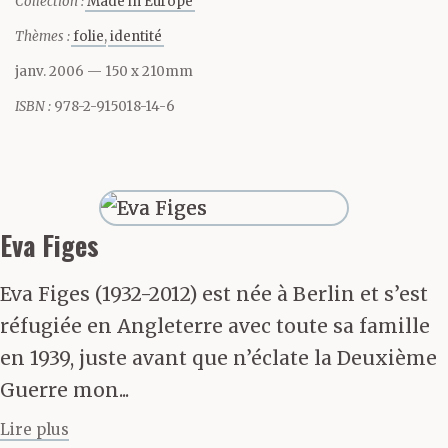
Collection :
Made in Europe
conduire à ma chambre,
Thèmes :
folie
identité
et je le suivis dans les
janv. 2006
— 150 x 210mm
escaliers recouverts de
ISBN :
978-2-915018-14-6
moquette, tout en
approuvant ma
progression : tête
Eva Figes
droite, assurance digne,
Eva Figes (1932-2012) est née à Berlin et s’est
nul faux pas. De toute
réfugiée en Angleterre avec toute sa famille
en 1939, juste avant que n’éclate la Deuxième
évidence, j’avais une
Guerre mon...
longue pratique
Lire plus