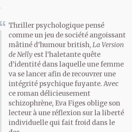
d’hôtels autrement plus
impressionnants.
Thriller psychologique pensé
comme un jeu de société angoissant
Le vieil homme en
mâtiné d’humour british,
La Version
uniforme ouvrit une
de Nelly
est l’haletante quête
porte et se mit de côté
d’identité dans laquelle une femme
va se lancer afin de recouvrer une
pour me laisser entrer
intégrité psychique fuyante. Avec
avant de déposer la
ce roman délicieusement
valise sur le support
schizophrène, Eva Figes oblige son
prévu à cet effet. C’était
lecteur à une réflexion sur la liberté
individuelle qui fait froid dans le
une chambre double,