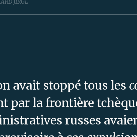
ARD JIRGL
n avait stoppé tous les
c
t par la frontière tchèqu
inistratives russes avai