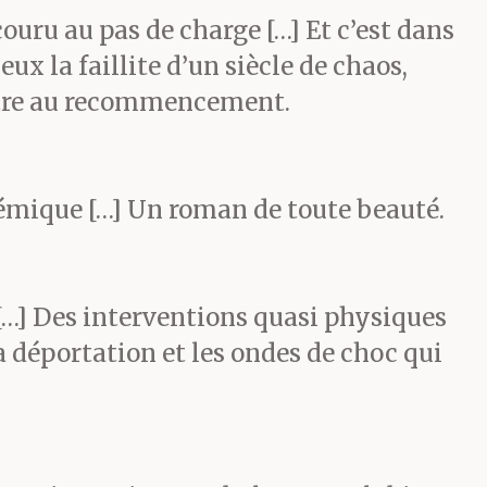
es logea
uru au pas de charge […] Et c’est dans
ux la faillite d’un siècle de chaos,
de é sentait
t-être au recommencement.
e punaises
ulescôtés le
démique […] Un roman de toute beauté.
 petites
 […] Des interventions quasi physiques
is les
a déportation et les ondes de choc qui
barreaux, é
 ils