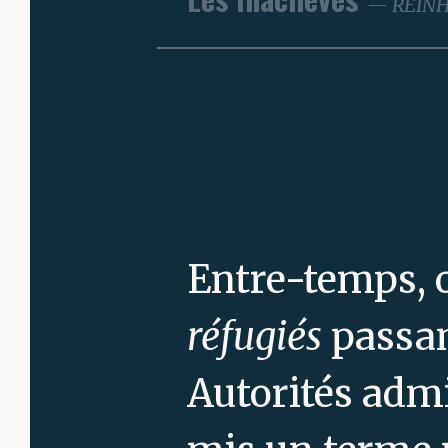
REINH
Entre-temps, o
réfugiés
passan
Autorités adm