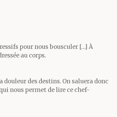
bre n’avait
culture ; en
utorités
ressifs pour nous bousculer […] À
t ces
dressée au corps.
ice fut la
nt, de
à la douleur des destins. On saluera donc
qui nous permet de lire ce chef-
es, les