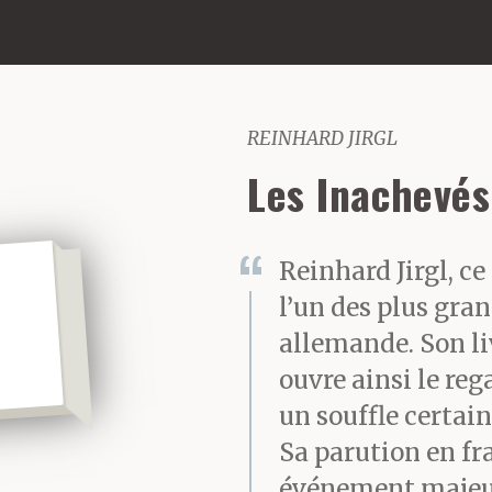
REINHARD JIRGL
Les Inachevés
Reinhard Jirgl, ce
l’un des plus gra
allemande. Son liv
ouvre ainsi le reg
un souffle certai
Sa parution en fra
événement majeu