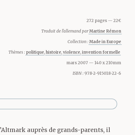
s belle
enterie é
272 pages
22€
Traduit de l'allemand par
Martine Rémon
s
réfugiés-du-
Collection :
Made in Europe
’intérieur de
Thèmes :
politique
histoire
violence
invention formelle
mars 2007
— 140 x 210mm
dans les
ISBN :
978-2-915018-22-6
on des
és à des
x-paysans
l’Altmark auprès de grands-parents, il