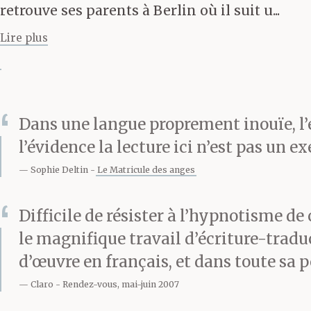
pas toujours v
retrouve ses parents à Berlin où il suit u...
Lire plus
jamais touché d
colonisant ces
Dans une langue proprement inouïe, l’é
cherchaient à
l’évidence la lecture ici n’est pas un 
régions ; la ma
Sophie Deltin
Le Matricule des anges
bienvenue. D’o
Difficile de résister à l’hypnotisme de 
le magnifique travail d’écriture-tradu
maintenir les 
d’œuvre en français, et dans toute sa 
réfugiés
furent
Claro
Rendez-vous, mai-juin 2007