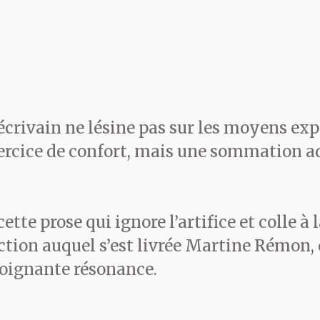
olontaires, un grand nom
e près ou de loin à l’agri
 fermes par décret, les-A
crivain ne lésine pas sur les moyens exp
 enrayer l’exode menaçan
exercice de confort, mais une sommation a
in d’œuvre assignée d’off
ù la décision, en attenda
cette prose qui ignore l’artifice et colle 
ction auquel s’est livrée Martine Rémon, 
familles des
réfugiés
réuni
poignante résonance.
 moins injuriés attaqués