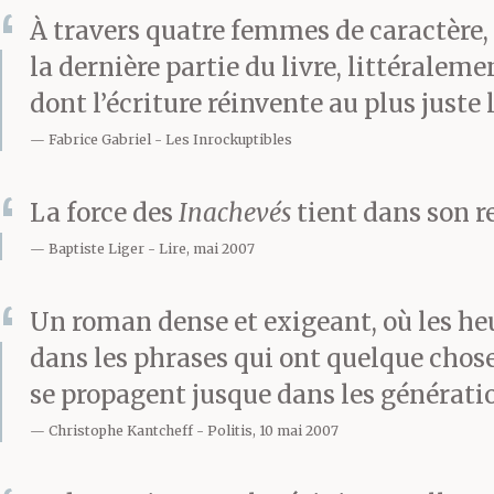
dévalisés&fra
À travers quatre femmes de caractère, 
la dernière partie du livre, littéralem
dans des grang
dont l’écriture réinvente au plus just
le moisi, avec
Fabrice Gabriel
Les Inrockuptibles
pullulant ici 
La force des
Inachevés
tient dans son r
Baptiste Liger
Lire, mai 2007
trottinement r
Un roman dense et exigeant, où les heu
pattes griffues
dans les phrases qui ont quelque chose
se propagent jusque dans les générati
fenêtres des g
Christophe Kantcheff
Politis, 10 mai 2007
si les portails 