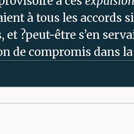
provisoire à ces
expulsio
ient à tous les accords s
, et ?peut-être s’en serva
n de compromis dans la l
 les-Russes et les Forces
dans le Monopoly du rest
 ?Mais où mettre les mill
page
jà
en-exode
. Les camps d’