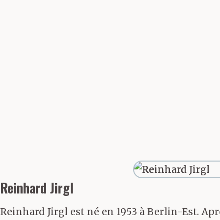
regroupement 
lurette, on y c
d’autres fléaux
Territoire-des-
la zone tchèq
fermes devenu
Tchèques, càd 
Reinhard Jirgl
familles tchè
Reinhard Jirgl est né en 1953 à Berlin-Est. A