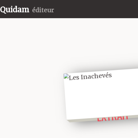
Quidam
éditeur
LIRE UN
EXTRAIT