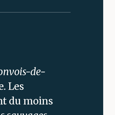
onvois-de-
e. Les
ent du moins