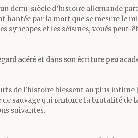
ppés qu’auparavant. On l
un demi-siècle d’histoire allemande parco
ent hantée par la mort que se mesure le mie
es, la paille y était humi
e les syncopes et les séismes, voués peu
 la multitude de rats & d
comme ailleurs (venu deto
egard acéré et dans son écriture peu aca
apide & le grattement de
rts de l’histoire blessent au plus intime
, corne contre bois -) ma
 de sauvage qui renforce la brutalité de l
ons suivantes.
ranges n’avaient plus de 
étaient verrouillés la nuit,