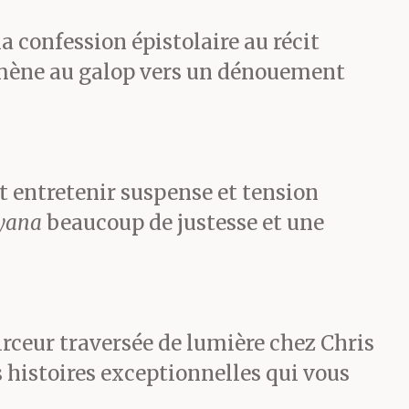
r. La
 confession épistolaire au récit
mène au galop vers un dénouement
ment où elle
 signal, Mika
osion fait
nt entretenir suspense et tension
yana
beaucoup de justesse et une
re, son garde
t si puissant
ente mètres
irceur traversée de lumière chez Chris
 histoires exceptionnelles qui vous
et s’écrase