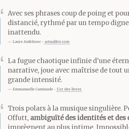
volant de la Fi
Avec ses phrases coup de poing et pour
distancié, rythmé par un tempo dign
luxueuse Dodg
inattendu.
atteint la zon
Laure Amblesec
actualitte.com
active le déton
La fugue chaotique infinie d’une éterne
narrative, joue avec maîtrise de tout u
s’envoler vers 
grande intensité.
du corps et so
Emmanuelle Caminade
L'or des livres
que la voiture
Trois polars à la musique singulière. 
Offutt,
ambiguïté des identités et de
dans les airs 
imprègnent au plus intime. Impossible