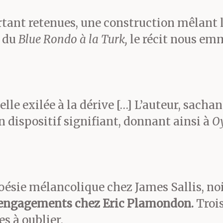
at laisse tourner le moteu
tant retenues, une construction mêlant la
e du
Blue Rondo à la Turk,
le récit nous em
e Dart approche. Au mo
e fatidique, Iban donne le
ateur et la force de l’expl
lle exilée à la dérive […] L’auteur, sacha
n dispositif signifiant, donnant ainsi à
O
le ciel le Premier minist
n chauffeur. Le souffle es
 blindée est projetée à tr
Poésie mélancolique chez James Sallis, no
s engagements chez Eric Plamondon.
Trois
au-dessus d’un immeuble 
s à oublier.