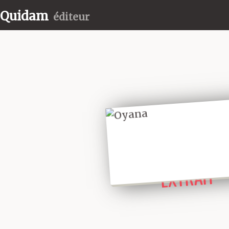
Quidam
éditeur
LIRE UN
EXTRAIT