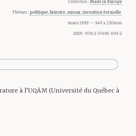
Collection :
Made in Europe
commence
Thèmes :
politique
histoire
amour
invention formelle
rière. Le
mars 2019
— 140 x 210mm
ISBN :
978-2-37491-093-2
mmes ont
ails. Ils
pour semer
térature à l’UQÀM (Université du Québec à
 Noël. Mika,
ur.
al. Jon au