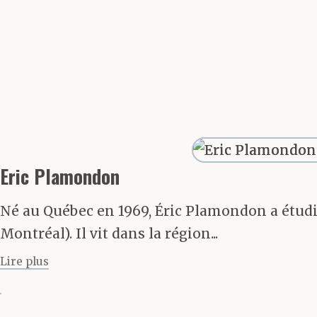
l’église Saint
toujours sa jo
détonateur es
préparé leur fu
Eric Plamondon
changeront de
Né au Québec en 1969, Éric Plamondon a étudié
d’éventuels po
Montréal). Il vit dans la région...
déguisé en élec
Lire plus
Iban guette la 