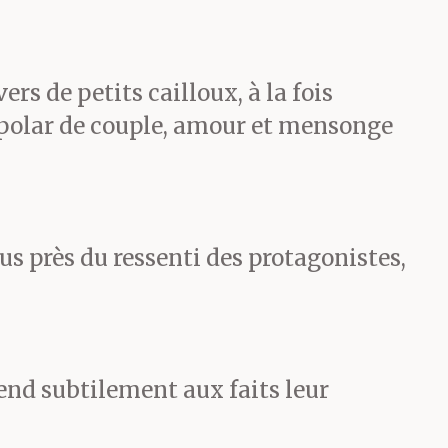
in.
 que Jon,
rs de petits cailloux, à la fois
i polar de couple, amour et mensonge
anco agonise,
us près du ressenti des protagonistes,
de
 de son
end subtilement aux faits leur
 une petite