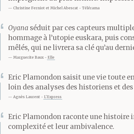
Christine Ferniot et Michel Abescat
Télérama
dans la cour i
La poussière n
Oyana
séduit par ces capteurs multiples
hommage à l’utopie euskara, puis const
Mika et Iban s
mêlés, qui ne livrera sa clé qu’au derni
Marguerite Baux
Elle
le garde et le
Eric Plamondon saisit une vie toute ent
loin des analyses des historiens et d
Au même mome
Agnès Laurent
L'Express
réaliser l’atte
Eric Plamondon raconte une histoire i
complexité et leur ambivalence.
histoire, une