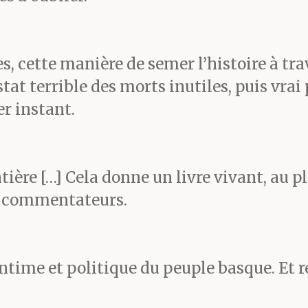
ntérieure du couvent vois
’est pas encore retombée
, cette manière de semer l’histoire à trave
at terrible des morts inutiles, puis vra
ont déjà loin. Carrero Bl
er instant.
 chauffeur sont morts.
ière […] Cela donne un livre vivant, au pl
es commentateurs.
nt, alors qu’ETA vient 
ntat le plus spectaculaire
ntime et politique du peuple basque. Et r
 femme donne naissance à