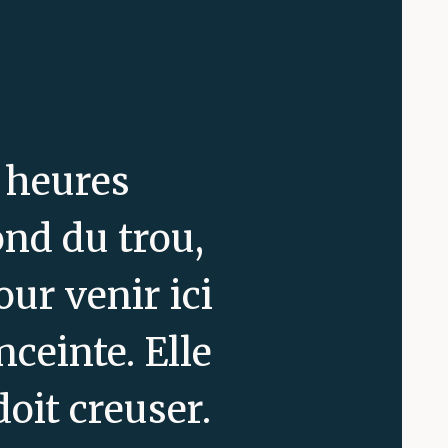
s heures
ond du trou,
our venir ici
ceinte. Elle
doit creuser.