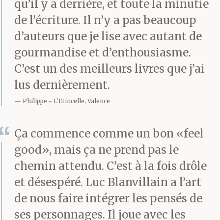
qu’il y a derrière, et toute la minutie
revenait à chaque fois,
de l’écriture. Il n’y a pas beaucoup
avec un enthousiasme
d’auteurs que je lise avec autant de
gourmandise et d’enthousiasme.
intact. Odile les
C’est un des meilleurs livres que j’ai
rejoignit et, entraînant
lus dernièrement.
habilement Joëlle vers
Philippe
L'Etincelle, Valence
le rayon des
Ça commence comme un bon «feel
nouveautés, indiqua à
good», mais ça ne prend pas le
Simon, d’un discret
chemin attendu. C’est à la fois drôle
signe de tête, qu’Adèle
et désespéré. Luc Blanvillain a l’art
de nous faire intégrer les pensés de
était là.
ses personnages. Il joue avec les