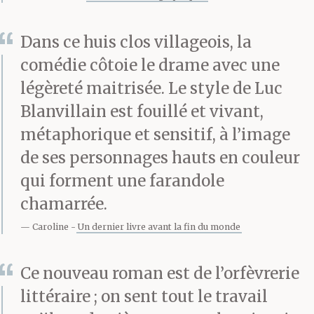
mais ce sera coup de
cœur.
Dans ce huis clos villageois, la
comédie côtoie le drame avec une
légèreté maitrisée. Le style de Luc
Simon, incertain de la
Blanvillain est fouillé et vivant,
réponse espérée, lampa
métaphorique et sensitif, à l’image
le fond de son gobelet.
de ses personnages hauts en couleur
qui forment une farandole
chamarrée.
— C’est chouette, Joëlle.
Caroline
Un dernier livre avant la fin du monde
Ce nouveau roman est de l’orfèvrerie
Elle parut déçue. Elle
littéraire ; on sent tout le travail
l’était toujours mais