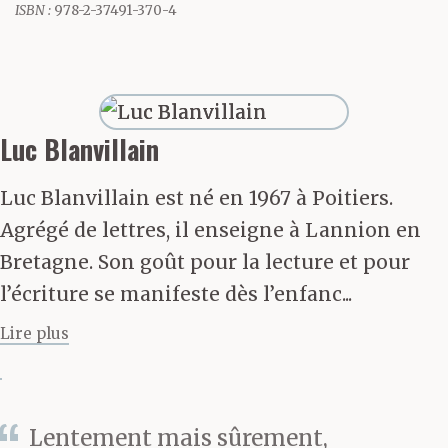
cannibalesque avec
ISBN :
978-2-37491-370-4
l’image mesurée
qu’offrait la
sexagénaire, ci-devant
Luc Blanvillain
technicienne en
Luc Blanvillain est né en 1967 à Poitiers.
télécommunication.
Agrégé de lettres, il enseigne à Lannion en
Bretagne. Son goût pour la lecture et pour
l’écriture se manifeste dès l’enfanc...
Lui-même se contentait
Lire plus
désormais de prélever
dans les livres des
fragments, des phrases,
Lentement mais sûrement,