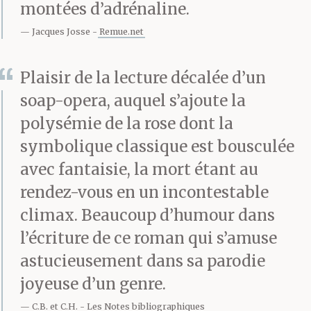
d’enluminures
montées d’adrénaline.
numériques et
Jacques Josse
Remue.net
d’émoticônes. Elle
Plaisir de la lecture décalée d’un
aurait sans doute adoré
soap-opera, auquel s’ajoute la
tous les livres que
polysémie de la rose dont la
Crubel n’avait jamais
symbolique classique est bousculée
avec fantaisie, la mort étant au
écrits.
rendez-vous en un incontestable
climax. Beaucoup d’humour dans
— Ce sera un coup de
l’écriture de ce roman qui s’amuse
astucieusement dans sa parodie
cœur, annonça-t-elle.
joyeuse d’un genre.
J’ai hésité avec pépite
C.B. et C.H.
Les Notes bibliographiques