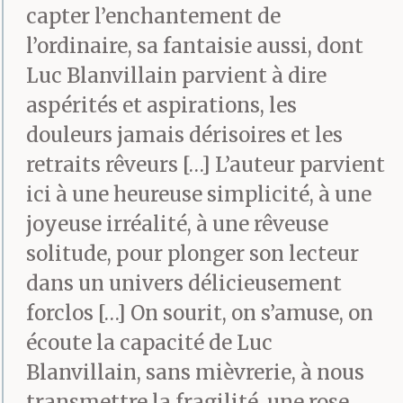
langue. Bouleversant.
capter l’enchantement de
l’ordinaire, sa fantaisie aussi, dont
Luc Blanvillain parvient à dire
Il bredouilla quelque
aspérités et aspirations, les
chose, trahissant qu’il
douleurs jamais dérisoires et les
n’avait pas même
retraits rêveurs […] L’auteur parvient
ici à une heureuse simplicité, à une
ouvert le volume. Elle
joyeuse irréalité, à une rêveuse
eut la bonté de ne pas
solitude, pour plonger son lecteur
lui en faire grief. Joëlle
dans un univers délicieusement
forclos […] On sourit, on s’amuse, on
professait un goût très
écoute la capacité de Luc
vif pour les récits
Blanvillain, sans mièvrerie, à nous
tragiques, vertébrés,
transmettre la fragilité, une rose