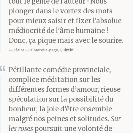
tout le génie de l’auteur ! Nous
plonger dans le vortex des mots
ostensiblement sobre.
pour mieux saisir et fixer l’absolue
C’est écrit à l’os. Aucun
médiocrité de l’âme humaine !
gras.
Donc, ça pique mais avec le sourire.
Claire
Le Marque-page, Quintin
Comme Crubel n’avait
Pétillante comédie provinciale,
pas acquiescé assez
complice méditation sur les
vigoureusement, elle
différentes formes d’amour, rieuse
développa.
spéculation sur la possibilité du
bonheur, la joie d’être ensemble
malgré nos peines et solitudes.
Sur
— L’autrice a trouvé une
les roses
poursuit une volonté de