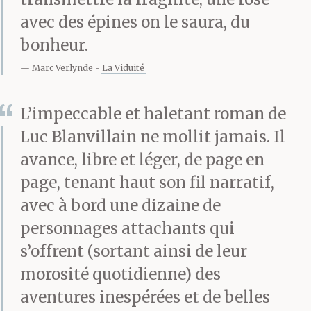
lourds secrets de
avec des épines on le saura, du
bonheur.
famille, confessions
Marc Verlynde
La Viduité
pénibles, humiliations,
domination. Elle prisait
L’impeccable et haletant roman de
les syntaxes
Luc Blanvillain ne mollit jamais. Il
avance, libre et léger, de page en
minimalistes ou, au
page, tenant haut son fil narratif,
contraire, les flux
avec à bord une dizaine de
lacrymaux, dont elle
personnages attachants qui
s’offrent (sortant ainsi de leur
citait des bribes sur son
morosité quotidienne) des
blog, ornementées
aventures inespérées et de belles