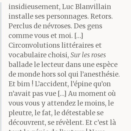
insidieusement, Luc Blanvillain
des paragraphes, au
installe ses personnages. Retors.
travers desquels
Perclus de névroses. Des gens
s’entrevoyait quelque
comme vous et moi. […]
chose d’indéfinissable,
Circonvolutions littéraires et
vocabulaire choisi,
Sur les roses
de nébuleux et qui
ballade le lecteur dans une espèce
l’aidait à vivre.
de monde hors sol qui l’anesthésie.
Et bim ! L’accident, l’épine qu’on
— J’ai beaucoup aimé ce
n’avait pas vue […] Au moment où
vous vous y attendez le moins, le
bouquin, l’informa
pleutre, le fat, le détestable se
Joëlle en brandissant un
découvrent, se révèlent. Et c’est là
bref opus