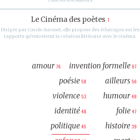
Le Cinéma des poètes
7
Dirigée par Carole Aurouet, elle propose des éclairages sur les
rapports qu’entretient la création littéraire avec le cinéma.
amour
invention formelle
76
67
poésie
ailleurs
58
56
violence
humour
53
48
identité
folie
48
47
politique
histoire
45
39