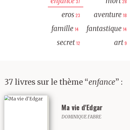
enfance
mort
37
28
eros
aventure
23
18
famille
fantastique
14
14
secret
art
12
9
37 livres sur le thème “
enfance
” :
Ma vie d'Edgar
DOMINIQUE FABRE