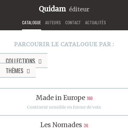
Quidam
éditeur
CATALOGUE
AUTEURS
CONTACT
ACTUALITÉS
PARCOURIR LE CATALOGUE PAR :
COLLECTIONS
THÈMES
Made in Europe
160
Continent sensible en forme de voix
Les Nomades
36