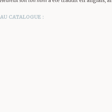
Heureux soit ton nom
a été traduit en anglais, 
AU CATALOGUE :