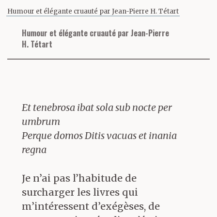
l’origine du texte, mais rien de
Humour et élégante cruauté par Jean-Pierre H. Tétart
plus : il ne faut y voir qu’une
Humour et élégante cruauté par Jean-Pierre
manipulation symbolique
H. Tétart
affable, destinée au lecteur avide
d’intrigue. La parole de la fille
semble continuer celle du père.
Et tenebrosa ibat sola sub nocte per
Il fallait bien partir de quelque
umbrum
chose :
Grand Ménage
regarde une
Perque domos Ditis vacuas et inania
petite fille grandir et devenir une
regna
femme, dans la France des
années 1950 et 1960, entre un
Je n’ai pas l’habitude de
père anglais, au grand estomac et
surcharger les livres qui
au grand coeur, et une mère
m’intéressent d’exégèses, de
française d’Algérie qui glisse vers