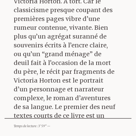
Victoria Horton. A tort. Car le
classicisme presque coupant des
premières pages vibre d’une
rumeur contenue, vivante. Bien
plus qu’un agrégat suranné de
souvenirs écrits à l’encre claire,
ou qu’un “grand ménage” de
deuil fait à l’occasion de la mort
du père, le récit par fragments de
Victoria Horton est le portrait
d’un personnage et narrateur
complexe, le roman d’aventures
de sa langue. Le premier des neuf
textes courts de ce livre est un
leurre. Une fausse piste. Le corps
Temps de lecture : 3’ 59” —
sans vie du père est la borne,