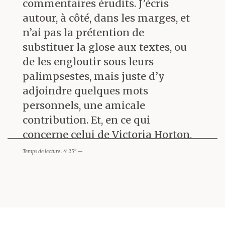
commentaires érudits. J’écris
l’extrême droite catholique et
autour, à côté, dans les marges, et
intégriste. La lutte des influences
n’ai pas la prétention de
et les tribulations de la
substituer la glose aux textes, ou
transmission sont les vrais
de les engloutir sous leurs
moteurs du texte.
palimpsestes, mais juste d’y
adjoindre quelques mots
L’irruption de ce livre de Victoria
personnels, une amicale
Horton, le premier d’un écrivain
contribution. Et, en ce qui
né en 1947 et qui n’avait publié
concerne celui de Victoria Horton,
que dans des revues, est soudaine
il s’agit plus de reconnaissance
et tardive. Certains textes de
Temps de lecture : 4’ 25” —
que de connaissances. La
Grand Ménage avaient paru dans
littérature que j’aime, c’est celle
l’excellente revue littéraire
qui donne envie d’écrire…
Théodore Balmoral :
leur
composition en volume n’enlève
Eh bien, voilà, j’ai déjà eu
rien à leur autonomie. Chacun