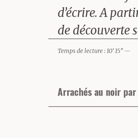
d’écrire. A part
de découverte s
Foldaan de 198
Temps de lecture : 10’ 15” —
qu’il définit 
personnelle » o
Arrachés au noir par
quatre-vingt éc
Sur remue.net e
des notes de lec