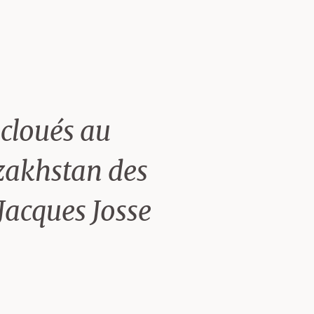
rs trop
 la
de la Maison
 cloués au
zakhstan des
 Jacques Josse
poète. Sa
. Ce sont