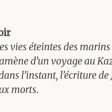
t et généreux, sur des auteu
par les circuits officiels de
oir
 est par ailleurs Président 
les vies éteintes des marins
 Rennes.
e ramène d’un voyage au Ka
 dans l’instant, l’écriture de
sse est essentiellement un 
aux morts
.
prime généralement en prose