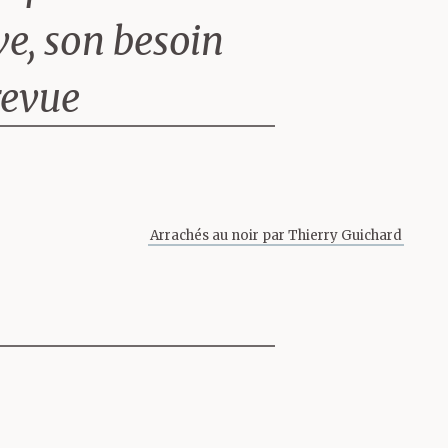
ive, son besoin
revue
ons Wigwam
ologie
Arrachés au noir par Thierry Guichard
pas moins de
ment inconnus.
lassablement
son regard, à