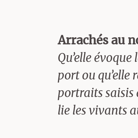
la fois pertinen
souvent oubliés 
Arrachés au n
« critique ». Il
Qu’elle évoque 
de la Poésie de
port ou qu’ell
portraits saisis
Mais Jacques Jo
lie les vivants 
poésie, il l’ex