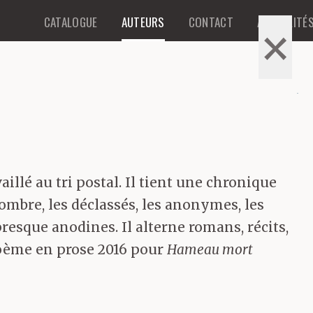
CATALOGUE
AUTEURS
CONTACT
ACTUALITÉ
×
×
e
illé au tri postal. Il tient une chronique
’ombre, les déclassés, les anonymes, les
 presque anodines. Il alterne romans, récits,
poème en prose 2016 pour
Hameau mort