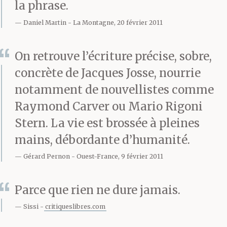
la phrase.
son sens de l’écoute. A
Daniel Martin
La Montagne, 20 février 2011
soixante-quinze ans, il
On retrouve l’écriture précise, sobre,
compte à son actif,
concrète de Jacques Josse, nourrie
outre l’âge et la carrure,
notamment de nouvellistes comme
une flopée de voyages,
Raymond Carver ou Mario Rigoni
de lectures et de rêves
Stern. La vie est brossée à pleines
mains, débordante d’humanité.
plus ou moins éveillés
Gérard Pernon
Ouest-France, 9 février 2011
que son voisin ne peut
espérer atteindre. Il lui
Parce que rien ne dure jamais.
parle en particulier. Il
Sissi
critiqueslibres.com