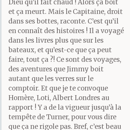
Dieu qu’il fait chaud ! Alors ça boit
vents fous et que tu
et ça meurt. Mais le Capitaine, droit
finisses aplati, rétamé,
dans ses bottes, raconte. C’est qu’il
réduit en becquetées
en connaît des histoires ! Il a voyagé
dans les livres plus que sur les
fines idéales pour le
bateaux, et qu’est-ce que ça peut
hors d’œuvre des
faire, tout ça ?! Ce sont des voyages,
goélands nichant sur
des aventures que Jimmy boit
autant que les verres sur le
l’île d’en face ».
comptoir. Et que je te convoque
Homère, Loti, Albert Londres au
Il murmure, tonne,
rapport ! Y a de la vigueur jusqu’à la
s’amuse, pleure,
tempête de Turner, pour vous dire
que ça ne rigole pas. Bref, c’est beau
s’énerve, se crispe,