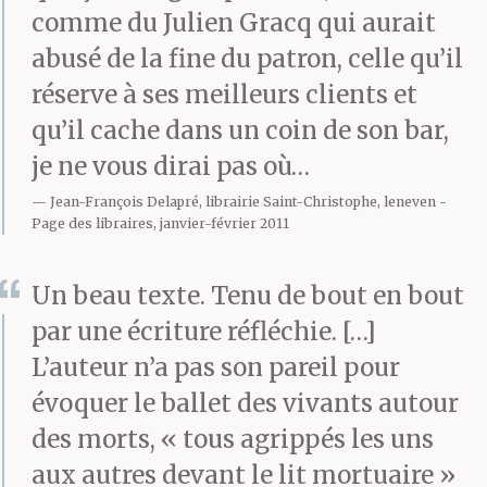
comme du Julien Gracq qui aurait
menace ou s’apaise
abusé de la fine du patron, celle qu’il
selon l’humeur. Au
réserve à ses meilleurs clients et
havre, où vin, bière et
qu’il cache dans un coin de son bar,
je ne vous dirai pas où…
alcools forts coulent en
Jean-François Delapré, librairie Saint-Christophe, leneven
continu, tous le
Page des libraires, janvier-février 2011
nomment « capitaine ».
Un beau texte. Tenu de bout en bout
L’appellation revêt des
par une écriture réfléchie. […]
allures de titre. Et c’est
L’auteur n’a pas son pareil pour
bien ainsi qu’il faut la
évoquer le ballet des vivants autour
des morts, « tous agrippés les uns
prendre.
aux autres devant le lit mortuaire »