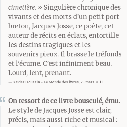
cimetière. »
Singulière chronique des
part ou morts natifs du
vivants et des morts d’un petit port
coin, avec lesquels il a
breton, Jacques Josse, ce poète, cet
instauré depuis des
auteur de récits en éclats, entortille
les destins tragiques et les
lustres un dialogue à
souvenirs pieux. Il brasse le tréfonds
distance. Ces longs
et l’écume. C’est infiniment beau.
colloques, seul à seul
Lourd, lent, prenant.
avec les ombres, n’ont
Xavier Houssin
Le Monde des livres, 25 mars 2011
pas vraiment de fin. Il
On ressort de ce livre bousculé, ému.
les poursuit, tard le soir,
Le style de Jacques Josse est clair,
de retour chez lui, un
précis, mais aussi riche et musical :