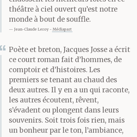
après. On mit
théâtre à ciel ouvert qu’est notre
l’inattendue survenue
monde à bout de souffle.
de la tremblote sur le
Jean-Claude Leroy
Médiapart
compte de l’alcool.
Poète et breton, Jacques Josse a écrit
Depuis, il vivote et
ce court roman fait d’hommes, de
circule à mobylette d’un
comptoir et d’histoires. Les
premiers se tenant au chaud des
hameau l’autre.
deux autres. Il y en a un qui raconte,
les autres écoutent, rêvent,
Le palabreur apprécie ce
s’évadent ou plongent dans leurs
souvenirs. Soit trois fois rien, mais
frêle acolyte. Il aime sa
un bonheur par le ton, l’ambiance,
retenue, sa discrétion et