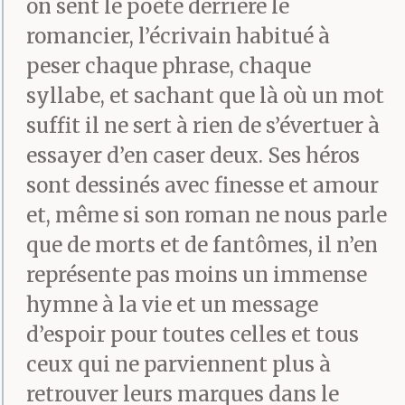
on sent le poète derrière le
verre de whisky à la
romancier, l’écrivain habitué à
main, face au large,
peser chaque phrase, chaque
dans le silence d’un
syllabe, et sachant que là où un mot
salon au fond duquel
suffit il ne sert à rien de s’évertuer à
essayer d’en caser deux. Ses héros
trois planches adossées
sont dessinés avec finesse et amour
au mur et chargées
et, même si son roman ne nous parle
chacune de plusieurs
que de morts et de fantômes, il n’en
centaines de livres
représente pas moins un immense
hymne à la vie et un message
tachés, jaunis, écornés
d’espoir pour toutes celles et tous
forment ce qu’il appelle
ceux qui ne parviennent plus à
sa bibliothèque.
retrouver leurs marques dans le