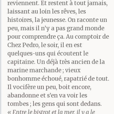
reviennent. Et restent à tout jamais,
livre, un nom lui
laissant au loin les rêves, les
traversent la tête et le
histoires, la jeunesse. On raconte un
voilà lancé. Il ne parle
peu, mais il n’y a pas grand monde
pour comprendre ça. Au comptoir de
presque pas de lui.
Chez Pedro, le soir, il en est
Préfère, la plupart du
quelques-uns qui écoutent le
temps, convoquer les
capitaine. Un déjà très ancien de la
autres, les invisibles,
marine marchande ; vieux
bonhomme échoué, rapatrié de tout.
ceux qui jadis
Il vocifère un peu, boit encore,
s’activèrent au bord
abandonne et s’en va voir les
d’un formica usé,
tombes ; les gens qui sont dedans.
« Entre le bistrot et la mer, il y a le
écrivains sortis de nulle