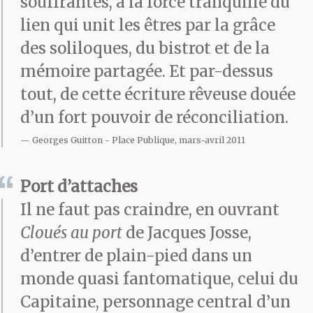
souffrantes, à la force tranquille du
plus s’alimenter mais
lien qui unit les êtres par la grâce
ils l’ont mise sous
des soliloques, du bistrot et de la
mémoire partagée. Et par-dessus
perfusion. Il n’est pas
tout, de cette écriture rêveuse douée
inquiet. A l’hôpital, le
d’un fort pouvoir de réconciliation.
personnel veille. Elle se
Georges Guitton
Place Publique, mars-avril 2011
trouve entre de bonnes
Port d’attaches
mains. Se nourrit d’eau,
Il ne faut pas craindre, en ouvrant
de sucre et de
Cloués au port
de Jacques Josse,
vitamines. Quant à lui,
d’entrer de plain-pied dans un
à part les tremblements
monde quasi fantomatique, celui du
Capitaine, personnage central d’un
de plus en plus marqués