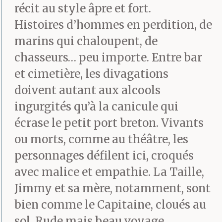
récit au style âpre et fort.
du matin, ce qui l’oblige
Histoires d’hommes en perdition, de
à soutirer, sitôt levé,
marins qui chaloupent, de
chasseurs… peu importe. Entre bar
deux ou trois verres de
et cimetière, les divagations
suite au cubi, sinon il ne
doivent autant aux alcools
pourrait déjeuner sans
ingurgités qu’à la canicule qui
renverser son bol ni se
écrase le petit port breton. Vivants
ou morts, comme au théâtre, les
raser sans s’entailler les
personnages défilent ici, croqués
joues, à part ces petits
avec malice et empathie. La Taille,
désagréments
Jimmy et sa mère, notamment, sont
quotidiens, tout va pour
bien comme le Capitaine, cloués au
sol. Rude mais beau voyage