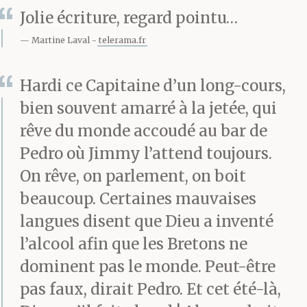
lui tape sur l’épaule. Se
Jolie écriture, regard pointu…
remémore de vieux
Martine Laval
telerama.fr
épisodes :
Hardi ce Capitaine d’un long-cours,
bien souvent amarré à la jetée, qui
«Jimmy, du temps où tu
rêve du monde accoudé au bar de
tournoyais dans les airs
Pedro où Jimmy l’attend toujours.
On rêve, on parlement, on boit
comme un oiseau en
beaucoup. Certaines mauvaises
cage, on avait peur,
langues disent que Dieu a inventé
nous ici, que la
l’alcool afin que les Bretons ne
mécanique soudain
dominent pas le monde. Peut-être
pas faux, dirait Pedro. Et cet été-là,
défaille à cause des