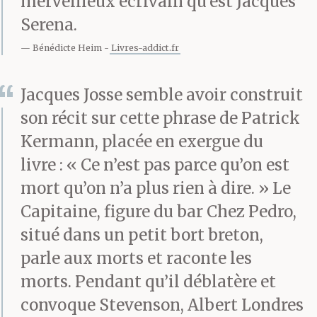
merveilleux écrivain qu’est Jacques
maigre, un squelettique
Serena.
au menton plat qui
Bénédicte Heim
Livres-addict.fr
culmine à peine à 1m 60
Jacques Josse semble avoir construit
du sol et qui s’appelle
son récit sur cette phrase de Patrick
Jimmy, a l’air de boire
Kermann, placée en exergue du
livre : « Ce n’est pas parce qu’on est
ses paroles. Un temps,
mort qu’on n’a plus rien à dire. » Le
celui-ci fut grutier au-
Capitaine, figure du bar Chez Pedro,
dessus du nouveau port,
situé dans un petit bort breton,
parle aux morts et raconte les
visionnant le paysage
morts. Pendant qu’il déblatère et
d’en haut et déposant,
convoque Stevenson, Albert Londres