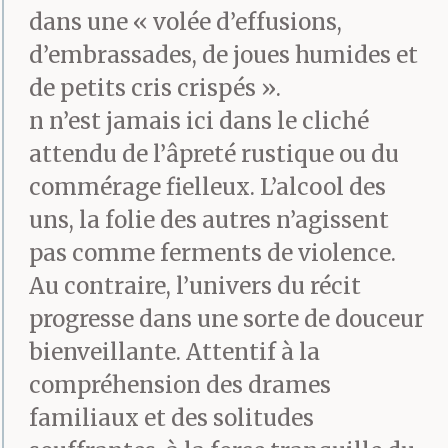
dans une « volée d’effusions,
Il débarque en fin
d’embrassades, de joues humides et
de petits cris crispés ».
d’après-midi. Il entre,
n n’est jamais ici dans le cliché
accroche veste et
attendu de l’âpreté rustique ou du
casquette à la patère et
commérage fielleux. L’alcool des
va s’installer au bar. Il
uns, la folie des autres n’agissent
pas comme ferments de violence.
pose son tabouret à côté
Au contraire, l’univers du récit
de celui de l’ex-grutier.
progresse dans une sorte de douceur
Demande si tout va
bienveillante. Attentif à la
bien. Jimmy répond que
compréhension des drames
familiaux et des solitudes
oui. Sa mère ne peut