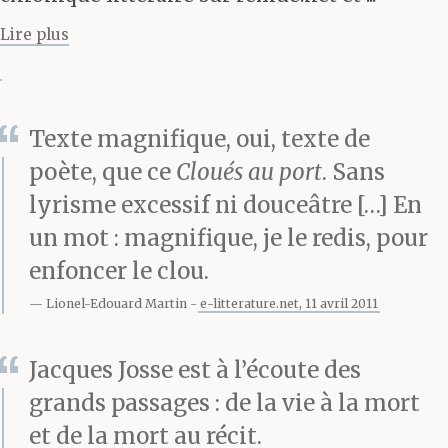
Visage oblong,
Lire plus
pommettes saillantes,
œil aux aguets, il parait
capable de saisir en un
Texte magnifique, oui, texte de
instant les détails
poète, que ce
Cloués au port
. Sans
lyrisme excessif ni douceâtre […] En
infimes qui surgissent,
un mot : magnifique, je le redis, pour
se trament, se nouent
enfoncer le clou.
tout autour. Il possède
Lionel-Edouard Martin
e-litterature.net, 11 avril 2011
en outre de nombreuses
Jacques Josse est à l’écoute des
histoires en réserve.
grands passages : de la vie à la mort
Quand il se lance, quand
et de la mort au récit.