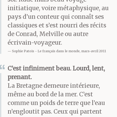
le mieux…
initiatique, voire métaphysique, au
pays d’un conteur qui connaît ses
« Hum, hum », lâche le
classiques et s’est nourri des récits
de Conrad, Melville ou autre
capitaine qui, peignant
écrivain-voyageur.
du plat du pouce la
Sophie Patois
Le français dans le monde, mars-avril 2011
broussaille de ses
sourcils, débute alors
C’est infiniment beau. Lourd, lent,
prenant.
son monologue. Il
La Bretagne demeure intérieure,
s’exprime à demi-mot.
même au bord de la mer. C’est
Part d’un rien. Une idée,
comme un poids de terre que l’eau
n’engloutit pas. Ceux qui partent
un hasard, un lieu, un