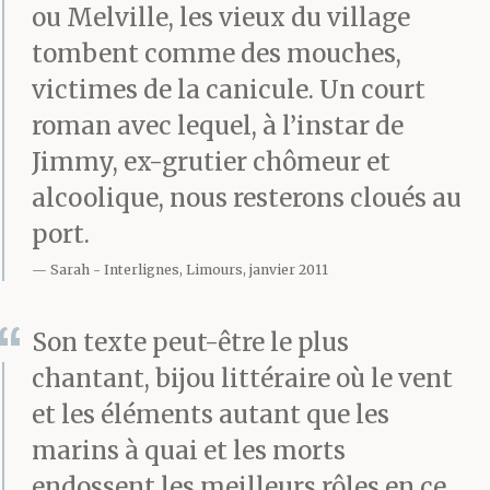
au millimètre près,
ou Melville, les vieux du village
blocs de pierre,
tombent comme des mouches,
victimes de la canicule. Un court
parpaings, poutrelles et
roman avec lequel, à l’instar de
plaques métalliques sur
Jimmy, ex-grutier chômeur et
le chantier en cours.
alcoolique, nous resterons cloués au
Mais un jour ses mains
port.
Sarah
Interlignes, Limours, janvier 2011
se mirent à trembler et
les manettes à se
Son texte peut-être le plus
dérober sous elles. Il fut
chantant, bijou littéraire où le vent
et les éléments autant que les
interdit de cabine, muté
marins à quai et les morts
à terre et licencié peu
endossent les meilleurs rôles en ce