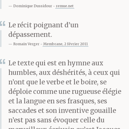
il égrène, distille,
Dominique Dussidour
remue.net
dispatche, il semble
Le récit poignant d’un
difficile de
dépassement.
l’interrompre. Il ne
Romain Verger
Membrane, 2 février 2011
s’arrête que pour se
Le texte qui est en hymne aux
désaltérer et pour
humbles, aux déshérités, à ceux qui
s’éponger le front.
n’ont que le verbe et le boire, se
déploie comme une rugueuse élégie
et la langue en ses frasques, ses
Assis près de lui, un
saccades et son inventive gouaille
autre, un du genre
n’est pas sans évoquer celle du
gringalet, un plus que