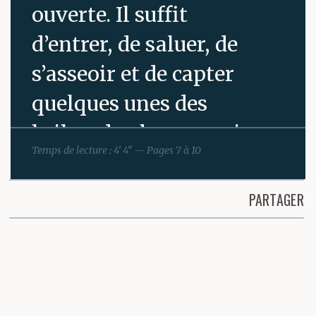
ouverte. Il suffit
d’entrer, de saluer, de
s’asseoir et de capter
quelques unes des
bribes de phrases qui
Temps de lecture : 4’ 4” — Pages 7 à 10
volent au ras du
comptoir. Entre six et
PARTAGER
huit, il se pose,
Partager cette page
s’accoude, fidèle, exact
au rendez-vous. Pedro
lui sert des doubles à