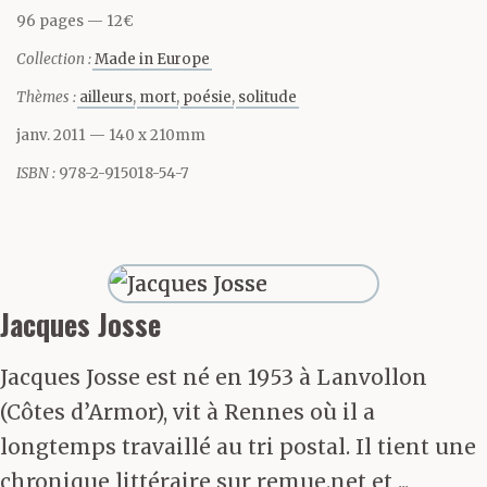
96 pages
12€
intervalles réguliers.
Collection :
Made in Europe
Lui, il boit, s’essuie les
Thèmes :
ailleurs
mort
poésie
solitude
lèvres, parle, s’arrête,
janv. 2011
— 140 x 210mm
réfléchit, reparle.
ISBN :
978-2-915018-54-7
D’emblée, sa stature en
impose. C’est un bloc.
Un massif teigneux
Jacques Josse
doté d’une force de
Jacques Josse est né en 1953 à Lanvollon
cheval, disent les rares
(Côtes d’Armor), vit à Rennes où il a
qui s’y sont frottés.
longtemps travaillé au tri postal. Il tient une
chronique littéraire sur remue.net et ...