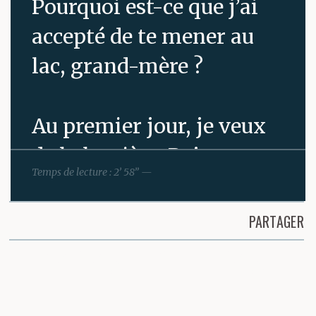
Pourquoi est-ce que j’ai
accepté de te mener au
lac, grand-mère ?
Au premier jour, je veux
de la lumière. Rajouter
Temps de lecture : 2’ 58” —
de l’éclat là où il n’y en a
plus.
PARTAGER
Partager cette page
Je me souviens du
jardin, des lumignons