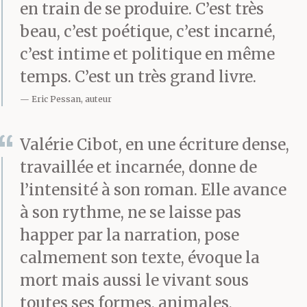
surgissant de la soie,
en train de se produire. C’est très
beau, c’est poétique, c’est incarné,
ton corps vidé de son
c’est intime et politique en même
air.
temps. C’est un très grand livre.
Eric Pessan, auteur
À mon arrivée dans le
Valérie Cibot, en une écriture dense,
jardin, il est déjà trop
travaillée et incarnée, donne de
tard. Je le comprends au
l’intensité à son roman. Elle avance
seuil de la maison, à
à son rythme, ne se laisse pas
happer par la narration, pose
mes jambes qui
calmement son texte, évoque la
refusent d’avancer. Je
mort mais aussi le vivant sous
pose mes valises, le
toutes ses formes, animales,