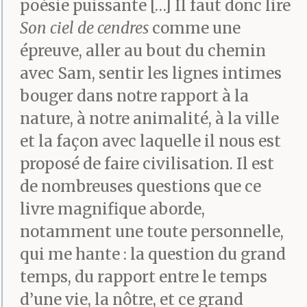
ronces.
poésie puissante […] Il faut donc lire
Son ciel de cendres
comme une
épreuve, aller au bout du chemin
Dans le jardin les
avec Sam, sentir les lignes intimes
branches qui s’enlacent
bouger dans notre rapport à la
dessinent des
nature, à notre animalité, à la ville
et la façon avec laquelle il nous est
croisillons sur ton front.
proposé de faire civilisation. Il est
de nombreuses questions que ce
Absurde, ce mausolée de
livre magnifique aborde,
tissus et de feuilles,
notamment une toute personnelle,
qui me hante : la question du grand
quadrillage d’épines,
temps, du rapport entre le temps
herbes enchevêtrées,
d’une vie, la nôtre, et ce grand