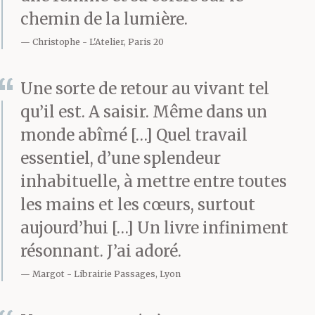
train. Je n’ai pas
chemin de la lumière.
ressenti les soubresauts
Christophe
L'Atelier, Paris 20
de ton cœur qui
Une sorte de retour au vivant tel
s’emballe et s’éteint à
qu’il est. A saisir. Même dans un
cent à l’heure, loin de
monde abîmé […] Quel travail
mes bras. Tu ne m’as
essentiel, d’une splendeur
pas attendue.
inhabituelle, à mettre entre toutes
les mains et les cœurs, surtout
aujourd’hui […] Un livre infiniment
Les tantes me font
résonnant. J’ai adoré.
signe d’avancer. Toutes
Margot
Librairie Passages, Lyon
les trois, elles