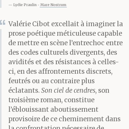
laine. Il mange, il crie, il
Lydie Praulin
Mare Nostrum
donne des ordres et
pose sur les fronts des
Valérie Cibot excellait à imaginer la
prose poétique méticuleuse capable
baisers framboise dont
de mettre en scène l’entrechoc entre
on ne sait que faire. Le
des codes culturels divergents, des
calme n’a pas sa place
avidités et des résistances à celles-
ci, en des affrontements discrets,
ici. Il est bien trop
feutrés ou au contraire plus
dangereux…
éclatants.
Son ciel de cendres
, son
troisième roman, constitue
Mon silence ronce et
l’éblouissant aboutissement
provisoire de ce cheminement dans
leur chagrin mobile se
la confrontation nécessaire de