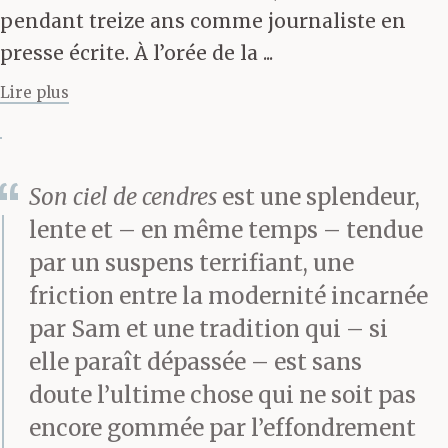
pendant treize ans comme journaliste en
cette poix épaisse dans
presse écrite. À l’orée de la ...
laquelle le jardin
Lire plus
s’enfonce. Plus tard,
lorsque mon esprit s’est
Son ciel de cendres
est une splendeur,
dégelé, je me suis
lente et – en même temps – tendue
demandé pourquoi je
par un suspens terrifiant, une
n’avais pas eu la force
friction entre la modernité incarnée
par Sam et une tradition qui – si
de refuser, de fuir,
elle paraît dépassée – est sans
d’oublier qu’il y avait là,
doute l’ultime chose qui ne soit pas
tissé dans l’étoffe,
encore gommée par l’effondrement