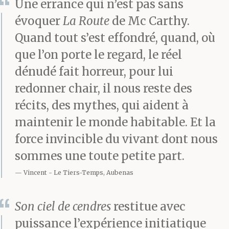
Une errance qui n’est pas sans
découpent des lanières
évoquer
La Route
de Mc Carthy.
de coton, de chiffons, de
Quand tout s’est effondré, quand, où
coussins, de plaids.
que l’on porte le regard, le réel
dénudé fait horreur, pour lui
Fibres emmêlées,
redonner chair, il nous reste des
teintes délavées, usure
récits, des mythes, qui aident à
de bouts de fils enroulés
maintenir le monde habitable. Et la
sur eux-mêmes. Par
force invincible du vivant dont nous
sommes une toute petite part.
trois, elles tressent les
Vincent
Le Tiers-Temps, Aubenas
brins qu’elles
accrocheront à tes
Son ciel de cendres
restitue avec
cheveux. On dirait
puissance l’expérience initiatique