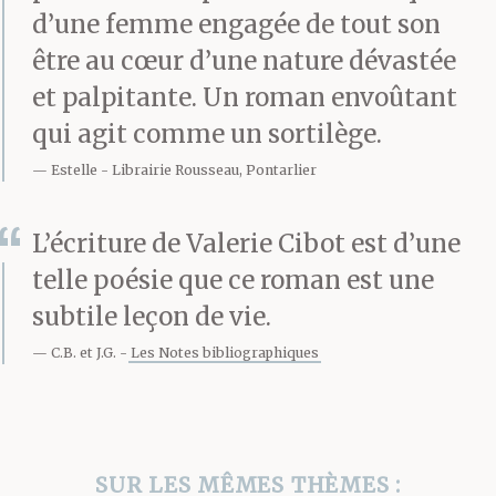
d’une femme engagée de tout son
qu’elles ont fait cela des
être au cœur d’une nature dévastée
dizaines de fois. Leurs
et palpitante. Un roman envoûtant
carrures épaisses, leurs
qui agit comme un sortilège.
mains rugueuses
Estelle
Librairie Rousseau, Pontarlier
empoignent, serrent,
L’écriture de Valerie Cibot est d’une
nouent, déplacent, de la
telle poésie que ce roman est une
même manière qu’elles
subtile leçon de vie.
s’occupent des juments
C.B. et J.G.
Les Notes bibliographiques
qui mettent bas ou des
porcelets anémiés. Sans
SUR LES MÊMES THÈMES :