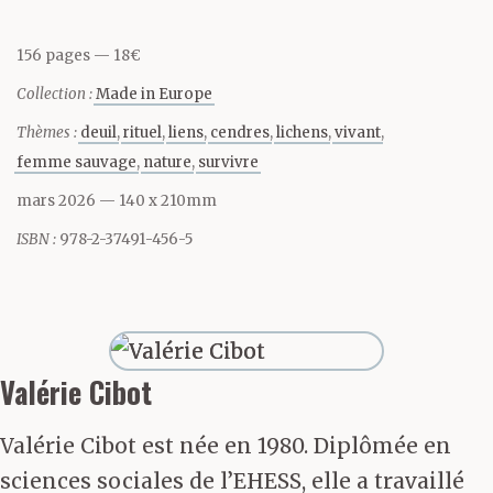
posés sur le sol. De
156 pages
18€
l’urgence qu’il y avait à
Collection :
Made in Europe
agir pour ne pas
Thèmes :
deuil
rituel
liens
cendres
lichens
vivant
sombrer dans la peine.
femme sauvage
nature
survivre
mars 2026
— 140 x 210mm
Ne pas se laisser
ISBN :
978-2-37491-456-5
posséder par le froid,
l’absence, ton visage
devenu creux.
Valérie Cibot
Réchauffer la douleur,
Valérie Cibot est née en 1980. Diplômée en
sciences sociales de l’EHESS, elle a travaillé
échapper à l’hébétude, à