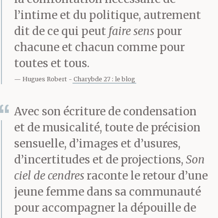
percutent dès le départ.
l’intime et du politique, autrement
dit de ce qui peut
faire sens
pour
chacune et chacun comme pour
Je viens d’arriver, je
toutes et tous.
devais rester trois jours.
Hugues Robert
Charybde 27 : le blog
Une visite culpabilité,
celles que l’on accepte
Avec son écriture de condensation
et de musicalité, toute de précision
pour ne pas entendre
sensuelle, d’images et d’usures,
trop de reproches à
d’incertitudes et de projections,
Son
Noël. Faire semblant
ciel de cendres
raconte le retour d’une
trois jours. Repartir
jeune femme dans sa communauté
pour accompagner la dépouille de
vite. Retourner en ville,