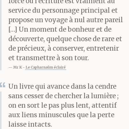
force où l’écriture est vraiment au
service du personnage principal et
Les tantes s’agitent
propose un voyage à nul autre pareil
[…] Un moment de bonheur et de
autour de toi. Au village,
découverte, quelque chose de rare et
le chagrin est mobile, il
de précieux, à conserver, entretenir
agite les doigts et
et transmettre à son tour.
échauffe les pieds, on le
Mr K
Le Capharnaüm éclairé
voit parcourir de
Un livre qui avance dans la cendre
longues distances,
sans cesser de chercher la lumière ;
monter des escaliers,
on en sort le pas plus lent, attentif
aux liens minuscules que la perte
nouer des draps et de la
laisse intacts.