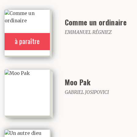
craintes d’empoigner le
monde, quitte à
Comme un ordinaire
le briser.
EMMANUEL RÉGNIEZ
à paraître
Moo Pak
GABRIEL JOSIPOVICI