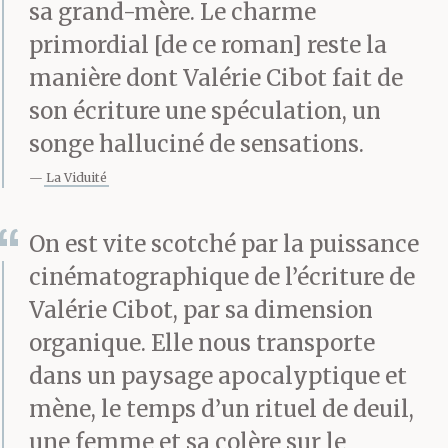
sa grand-mère. Le charme
oublier encore une fois
primordial [de ce roman] reste la
le village. Maintenant
manière dont Valérie Cibot fait de
son écriture une spéculation, un
que tu es partie je ne
songe halluciné de sensations.
peux plus. La perte
La Viduité
m’attache bien serrée à
ces lieux.
On est vite scotché par la puissance
cinématographique de l’écriture de
Valérie Cibot, par sa dimension
Cela vient de se passer.
organique. Elle nous transporte
Quelques heures au
dans un paysage apocalyptique et
plus, j’étais dans le
mène, le temps d’un rituel de deuil,
une femme et sa colère sur le