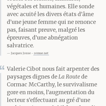
temps s’enfonce dans de
végétales et humaines. Elle sonde
avec acuité les divers états d’âme
la gélatine.
d’une jeune femme qui ne renonce
pas, faisant preuve, malgré les
Ta mort griffe ma joue
épreuves, d’une abnégation
salvatrice.
de ses épines. Elle
Jacques Josse
remue.net
s’accroche à mes
vêtements. J’observe le
Valerie Cibot nous fait arpenter des
silence s’enrouler
paysages dignes de
La Route
de
Cormac McCarthy, le survivalisme
autour de mes épaules
gore en moins, l’augmentation du
comme une écharpe de
lecteur s’effectuant au gré d’une