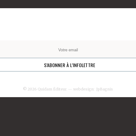
© 2026 Quidam Éditeur
— webdesign:
JpBagnis