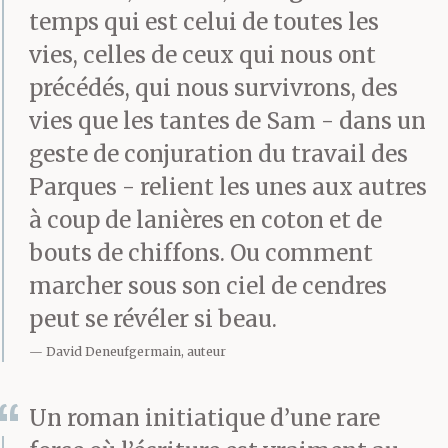
bruits de vidange
temps qui est celui de toutes les
échappés de mon
vies, celles de ceux qui nous ont
précédés, qui nous survivrons, des
ventre, rictus des
vies que les tantes de Sam - dans un
tantes, envie de faire
geste de conjuration du travail des
pipi et crainte, surtout,
Parques - relient les unes aux autres
à coup de lanières en coton et de
d’avancer. De ne pas te
bouts de chiffons. Ou comment
reconnaître ou trop
marcher sous son ciel de cendres
peut-être. Je stagne
peut se révéler si beau.
dans un espace
David Deneufgermain, auteur
liminaire, le regard en
Un roman initiatique d’une rare
dedans.