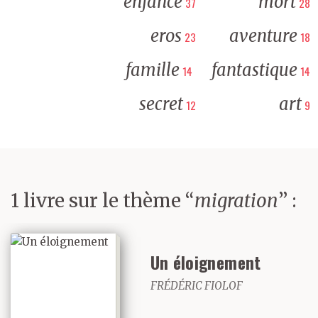
enfance
mort
37
28
eros
aventure
23
18
famille
fantastique
14
14
secret
art
12
9
1 livre sur le thème “
migration
” :
Un éloignement
FRÉDÉRIC FIOLOF