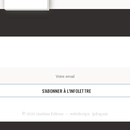
© 2026 Quidam Éditeur
— webdesign:
JpBagnis