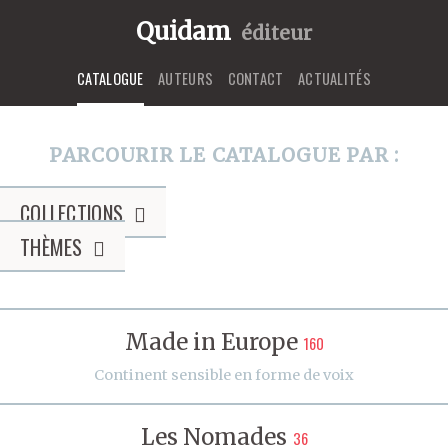
Quidam
éditeur
CATALOGUE
AUTEURS
CONTACT
ACTUALITÉS
PARCOURIR LE CATALOGUE PAR :
COLLECTIONS
THÈMES
Made in Europe
160
Continent sensible en forme de voix
Les Nomades
36