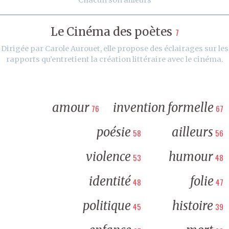
Le Cinéma des poètes
7
Dirigée par Carole Aurouet, elle propose des éclairages sur les
rapports qu’entretient la création littéraire avec le cinéma.
amour
invention formelle
76
67
poésie
ailleurs
58
56
violence
humour
53
48
identité
folie
48
47
politique
histoire
45
39