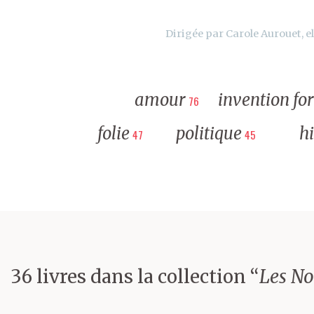
Dirigée par Carole Aurouet, el
amour
invention fo
76
folie
politique
hi
47
45
36 livres dans la collection “
Les N