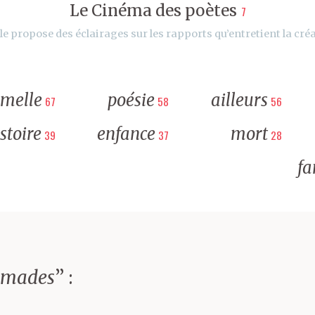
Le Cinéma des poètes
7
le propose des éclairages sur les rapports qu’entretient la créa
rmelle
poésie
ailleurs
67
58
56
stoire
enfance
mort
39
37
28
fa
omades
” :