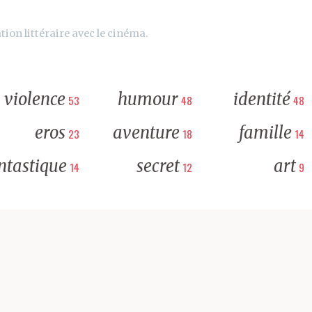
tion littéraire avec le cinéma.
violence
humour
identité
53
48
48
eros
aventure
famille
23
18
14
ntastique
secret
art
14
12
9