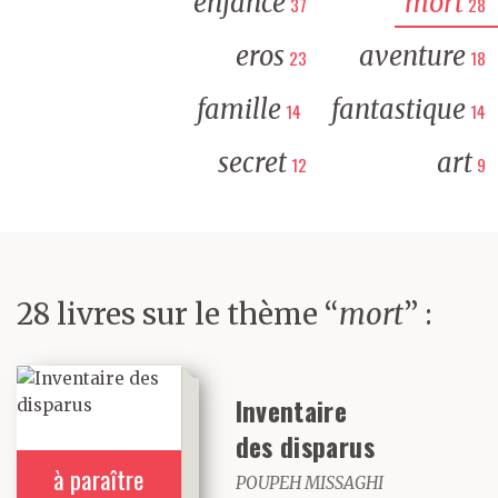
enfance
mort
37
28
eros
aventure
23
18
famille
fantastique
14
14
secret
art
12
9
28 livres sur le thème “
mort
” :
Inventaire
des disparus
à paraître
POUPEH MISSAGHI