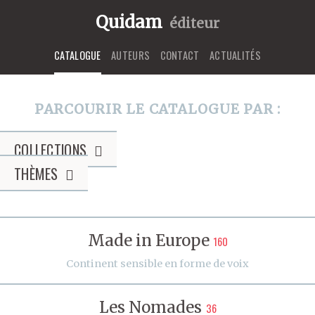
Quidam
éditeur
CATALOGUE
AUTEURS
CONTACT
ACTUALITÉS
PARCOURIR LE CATALOGUE PAR :
COLLECTIONS
THÈMES
Made in Europe
160
Continent sensible en forme de voix
Les Nomades
36