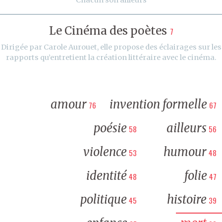
Le Cinéma des poètes
7
Dirigée par Carole Aurouet, elle propose des éclairages sur les
rapports qu’entretient la création littéraire avec le cinéma.
amour
invention formelle
76
67
poésie
ailleurs
58
56
violence
humour
53
48
identité
folie
48
47
politique
histoire
45
39