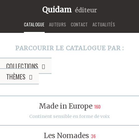
Quidam
éditeur
CATALOGUE
AUTEURS
CONTACT
ACTUALITÉS
PARCOURIR LE CATALOGUE PAR :
COLLECTIONS
THÈMES
Made in Europe
160
Continent sensible en forme de voix
Les Nomades
36