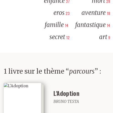
enfance
mort
37
28
eros
aventure
23
18
famille
fantastique
14
14
secret
art
12
9
1 livre sur le thème “
parcours
” :
L'Adoption
BRUNO TESTA