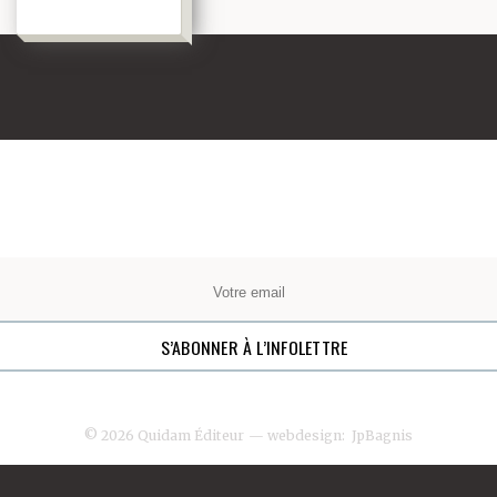
© 2026 Quidam Éditeur
— webdesign:
JpBagnis