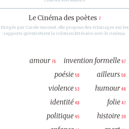
Le Cinéma des poètes
7
Dirigée par Carole Aurouet, elle propose des éclairages sur les
rapports qu’entretient la création littéraire avec le cinéma.
amour
invention formelle
76
67
poésie
ailleurs
58
56
violence
humour
53
48
identité
folie
48
47
politique
histoire
45
39