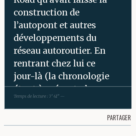
construction de
l’autopont et autres
développements du
réseau autoroutier. En
rentrant chez lui ce
jour-là (la chronologie
étant à présent plus ou
Temps de lecture : 7’ 41” —
moins ininterrompue),
sa mère se leva pour
PARTAGER
l’accueillir. Puis elle
Partager cette page