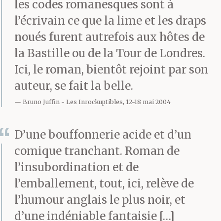
souvent que de raison,
les codes romanesques sont à
l’écrivain ce que la lime et les draps
convenu d’associer à la
noués furent autrefois aux hôtes de
nourriture. Ces parties
la Bastille ou de la Tour de Londres.
de mon corps soumises
Ici, le roman, bientôt rejoint par son
auteur, se fait la belle.
à la loi du tabou durant
Bruno Juffin
Les Inrockuptibles, 12-18 mai 2004
ces vingt-cinq dernières
années ont cessé d’être
D’une bouffonnerie acide et d’un
exposées à ta vue passé
comique tranchant. Roman de
l’insubordination et de
ton troisième
l’emballement, tout, ici, relève de
anniversaire. Je t’ai
l’humour anglais le plus noir, et
élevé, privée d’époux,
d’une indéniable fantaisie […]