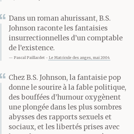
d’être satisfaite de ce
Dans un roman ahurissant, B.S.
dont je me suis acquitté.
Johnson raconte les fantaisies
J’ai pris soin de toi sans
insurrectionnelles d’un comptable
de l’existence.
te dorloter, je t’ai
Pascal Paillardet
Le Matricule des anges, mai 2004
alimenté avec
discernement sans
Chez B.S. Johnson, la fantaisie pop
courir le risque de
donne le sourire à la fable politique,
des bouffées d’humour oxygènent
t’exposer à l’une ou
une plongée dans les plus sombres
l’autre de ces maladies
abysses des rapports sexuels et
qu’il était alors, plus
sociaux, et les libertés prises avec