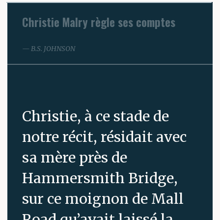
Christie Malry règle ses comptes
B.S. JOHNSON
Christie, à ce stade de
notre récit, résidait avec
sa mère près de
Hammersmith Bridge,
sur ce moignon de Mall
Road qu’avait laissé la