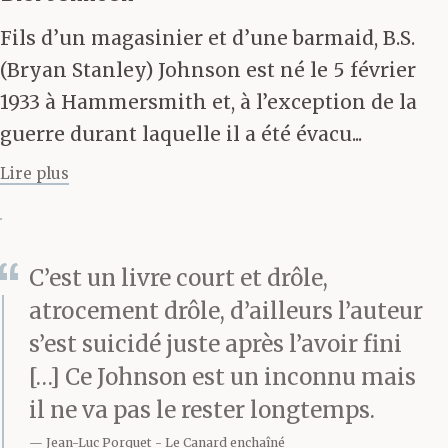
déroulée après minuit.
Fils d’un magasinier et d’une barmaid, B.S.
Maintenant que tu as eu
(Bryan Stanley) Johnson est né le 5 février
1933 à Hammersmith et, à l’exception de la
ton Idée de Génie et que
guerre durant laquelle il a été évacu...
te voilà attelé au grand
Lire plus
œuvre de ta vie, il ne me
reste désormais plus
rien à accomplir. » La
C’est un livre court et drôle,
atrocement drôle, d’ailleurs l’auteur
mère de Christie fit une
s’est suicidé juste après l’avoir fini
pause. Puis reprit. « Je
[…] Ce Johnson est un inconnu mais
n’ai pas à me plaindre.
il ne va pas le rester longtemps.
J’ai toutes les raisons
Jean-Luc Porquet
Le Canard enchaîné