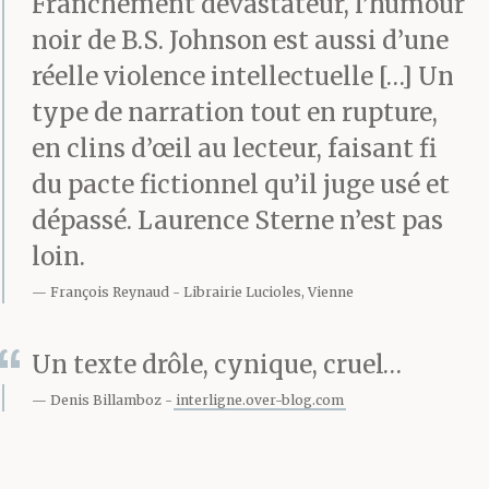
Franchement dévastateur, l’humour
cela signifie quelque
noir de B.S. Johnson est aussi d’une
réelle violence intellectuelle […] Un
chose. Pas plus que je
type de narration tout en rupture,
n’ai permis à ta
en clins d’œil au lecteur, faisant fi
personnalité d’être
du pacte fictionnel qu’il juge usé et
dépassé. Laurence Sterne n’est pas
façonnée par ces autres
loin.
spécimen de la gente
François Reynaud
Librairie Lucioles, Vienne
masculine que j’ai
autorisés (car je ne suis
Un texte drôle, cynique, cruel…
pas de bois) à croiser
Denis Billamboz
interligne.over-blog.com
ma route et à pénétrer