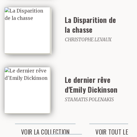
même d’évoquer
La Disparition de
librement avec sa mère
la chasse
les questions relatives à
CHRISTOPHE LEVAUX
la sexualité. Ou à tout
autre domaine
d’ailleurs, me suis-je
Le dernier rêve
parfois (lors d’accès de
d'Emily Dickinson
cynisme) fait la
STAMATIS POLENAKIS
réflexion. » Une
nouvelle fois, la
VOIR LA COLLECTION
VOIR TOUT LE
charmante vieille dame