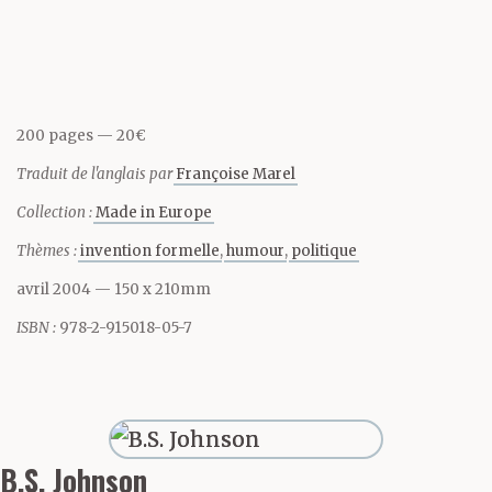
s’exprima au travers
d’une déclaration ainsi
conçue :
200 pages
20€
« Mon fils : j’ai, pour les
Traduit de l'anglais par
Françoise Marel
besoins de ce roman,
Collection :
Made in Europe
fait office de mère
Thèmes :
invention formelle
humour
politique
depuis dix-huit ans et
avril 2004
— 150 x 210mm
cinq mois à ce jour
ISBN :
978-2-915018-05-7
précisément, en
admettant que ta
conception se soit
B.S. Johnson