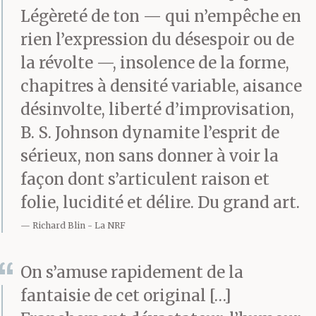
sans que tu aies à
Légèreté de ton — qui n’empêche en
rien l’expression du désespoir ou de
souffrir de l’absence
la révolte —, insolence de la forme,
d’un père et sans porter
chapitres à densité variable, aisance
atteinte à ce que
désinvolte, liberté d’improvisation,
B. S. Johnson dynamite l’esprit de
certains n’hésiteraient
sérieux, non sans donner à voir la
point à nommer ta
façon dont s’articulent raison et
normalité. Je me félicite
folie, lucidité et délire. Du grand art.
que tu sois toi-même,
Richard Blin
La NRF
que tu sois à la fois
On s’amuse rapidement de la
davantage et moins que
fantaisie de cet original […]
ce que j’ai fait de toi, si