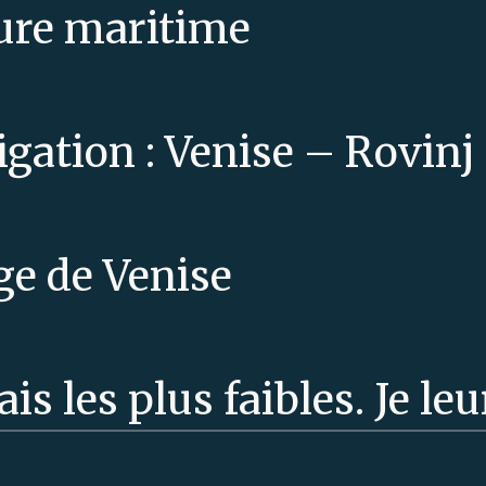
ture maritime
igation : Venise – Rovinj
ge de Venise
ais les plus faibles. Je le
iraient un instant. Je les 