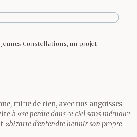
 entendu
 leggero !Une
s Jeunes Constellations, un projet
 que j’ai mis
 sont tous
ne, mine de rien, avec nos angoisses
vite à
«se perdre dans ce ciel sans mémoire
nt, une fois
st
«bizarre d’entendre hennir son propre
anières de