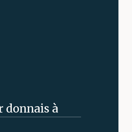
ur donnais à
écoutais