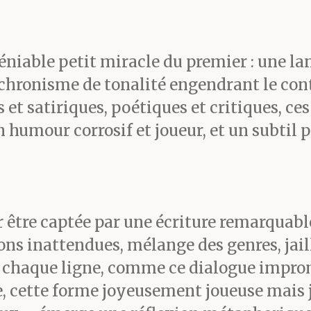
ein les poches.
déniable petit miracle du premier : une 
chronisme de tonalité engendrant le contr
et satiriques, poétiques et critiques, ce
, même quand ils dégueul
n humour corrosif et joueur, et un subtil 
t à la bouche… Je me suis
érité. Ils m’offraient ce
r être captée par une écriture remarquabl
ats pas l’âne, s’il ne don
ions inattendues, mélange des genres, jai
à chaque ligne, comme ce dialogue impro
e, cette forme joyeusement joueuse mais 