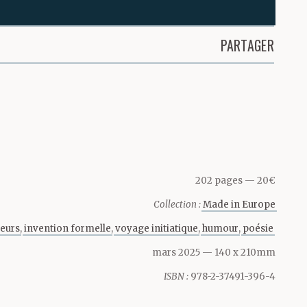
le, ah
PARTAGER
us faudra
t 40-50-60
202 pages
20€
Collection :
Made in Europe
de Pise, de
leurs
invention formelle
voyage initiatique
humour
poésie
 les entends
mars 2025
— 140 x 210mm
ISBN :
978-2-37491-396-4
 « Que vaut