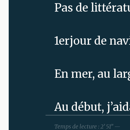
Pas de littéra
1erjour de nav
En mer, au lar
Au début, j’aid
boire. Ils resp
Temps de lecture : 2’ 51” —