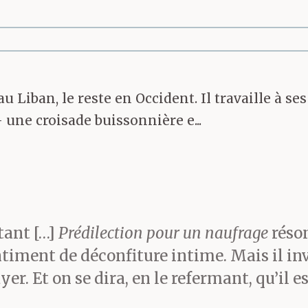
stantinople, à Jaffa, j’ai
s, c’est l’avenir : caro &
u Liban, le reste en Occident. Il travaille à se
t à faire fortune. Moi dès
une croisade buissonnière e...
j’arrête… »
usqu’aux rambardes — ils
tant […]
Prédilection pour un naufrage
réson
timent de déconfiture intime. Mais il in
uchants. Ils me promette
yer. Et on se dira, en le refermant, qu’il e
évoiler les meilleures m