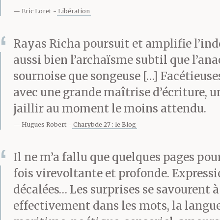
Eric Loret
Libération
s’en mettre pl
Rayas Richa poursuit et amplifie l’in
aussi bien l’archaïsme subtil que l’ana
sournoise que songeuse […] Facétieuses 
Les marchands
avec une grande maîtrise d’écriture, u
encore l’argen
jaillir au moment le moins attendu.
Hugues Robert
Charybde 27 : le Blog
reproché ma sév
Il ne m’a fallu que quelques pages pou
savaient… Ne b
fois virevoltante et profonde. Express
miel…
décalées… Les surprises se savourent 
effectivement dans les mots, la langu