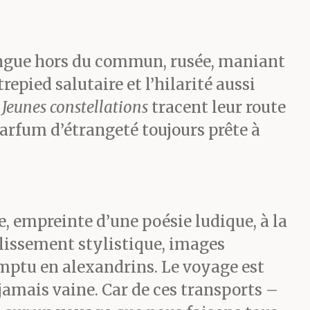
langue hors du commun, rusée, maniant
epied salutaire et l’hilarité aussi
s
Jeunes constellations
tracent leur route
ent, ils ont
parfum d’étrangeté toujours prête à
 aussitôt
 qu’ils
e, empreinte d’une poésie ludique, à la
ne pas de
llissement stylistique, images
mptu en alexandrins. Le voyage est
jamais vaine. Car de ces transports –