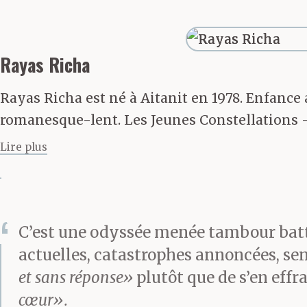
un ducat à Con
Rayas Richa
dire… Les épice
Rayas Richa est né à Aitanit en 1978. Enfance a
cargaison suffi
romanesque-lent. Les Jeunes Constellations - 
assez de côté, 
Lire plus
Je les mène j
C’est une odyssée menée tambour bat
actuelles, catastrophes annoncées, sen
sonnés et tréb
et sans réponse»
plutôt que de s’en effra
remis, de me d
cœur».