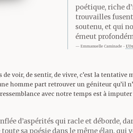
poétique, riche d
trouvailles fusen
soutenu, et qui no
émeut profondém
Emmanuelle Caminade
L'Or
es de voir, de sentir, de vivre, c’est la tentat
jeune homme part retrouver un géniteur qu’il 
te ressemblance avec notre temps est à impute
lée d’aspérités qui racle et déborde, dan
de toute sa poésie dans le même élan, qui 