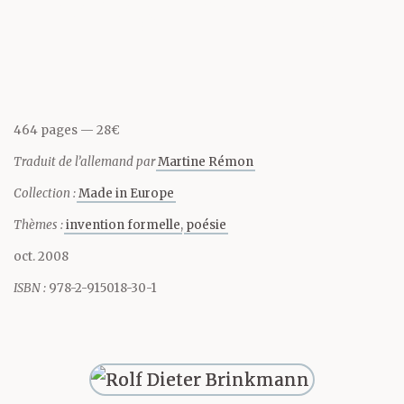
Partager cette page
et bien en chair à la
descente des cars de
tourisme, des bus
464 pages
28€
bourrés de retraités
Traduit de l’allemand par
Martine Rémon
allemands, de
Collection :
Made in Europe
diabétiques, de malades
Thèmes :
invention formelle
poésie
de l’estomac, de
oct. 2008
rentières qui ont mal
ISBN :
978-2-915018-30-1
aux jambes, le regard
médusé à travers les