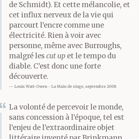
de Schmidt). Et cette mélancolie, et
première promenade et
cet influx nerveux de la vie qui
regardais les maisons
parcourt l’encre comme une
carrées, délabrées,
électricité. Rien à voir avec
peintes en sang- de-
personne, même avec Burroughs,
malgré les
cut up
et le tempo du
bœuf ou jaune sale, je
diable. C’est donc une forte
me disais : je marche
découverte.
dans un rêve effondré et
Louis Watt-Owen
La Main de singe, septembre 2008
au même instant mon
La volonté de percevoir le monde,
pied écrasa une merde
sans concession à l’époque, tel est
de chien, quelques pas
l’enjeu de l’extraordinaire objet
plus loin […]
littéraire inventé par Brinkmann.