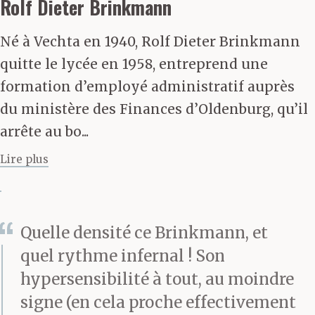
vitres, des vieillards de
Rolf Dieter Brinkmann
jardinets bourlinguent
Né à Vechta en 1940, Rolf Dieter Brinkmann
en Sight-Seeing-Tour à
quitte le lycée en 1958, entreprend une
formation d’employé administratif auprès
bord des cars, les yeux
du ministère des Finances d’Oldenburg, qu’il
écarquillés, des
arrête au bo...
marchands ambulants
Lire plus
proposent des briquets
de pacotille et des
Quelle densité ce Brinkmann, et
cartes postales,
quel rythme infernal ! Son
dimanche après-midi,
hypersensibilité à tout, au moindre
alors que je faisais ma
signe (en cela proche effectivement