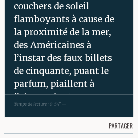
couchers de soleil
flamboyants à cause de
la proximité de la mer,
des Américaines à
l’instar des faux billets
de cinquante, puant le
parfum, piaillent à
l’aise, on les trouve
Temps de lecture : 0’ 54” —
partout, comme les
Allemands, des yeux à
PARTAGER
fleur de tête rougeaude