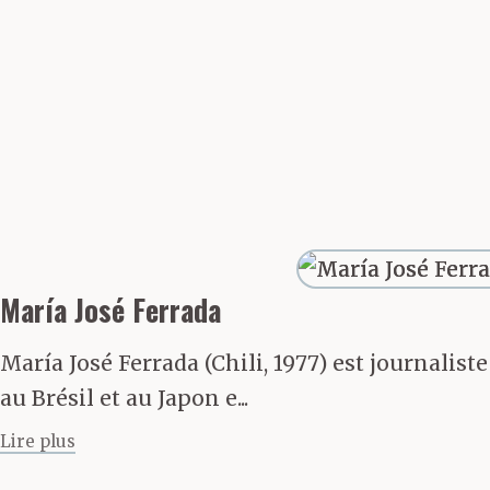
grâce à un pro
le balcon de s
un drap blanc.
fanfare des p
d’accompagne
María José Ferrada
María José Ferrada (Chili, 1977) est journalist
Au moment où 
au Brésil et au Japon e...
Lire plus
la Lune, il s’e