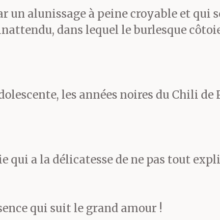
r un alunissage à peine croyable et qui 
semaine suivante.
nattendu, dans lequel le burlesque côtoie
ndre un café et a noté sur
adolescente, les années noires du Chili de
ute vie comporte son alun
sque D a raconté à son pè
 qui a la délicatesse de ne pas tout expl
llé sur la Lune, ce dernie
ence qui suit le grand amour !
’était une vaste plaisante