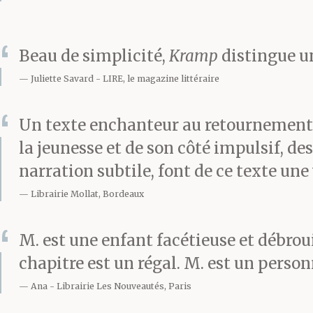
costume, tout 
Beau de simplicité,
Kramp
distingue un
Juliette Savard
LIRE, le magazine littéraire
Le lendemain,
Un texte enchanteur au retournement 
il est donc ent
la jeunesse et de son côté impulsif, de
narration subtile, font de ce texte une 
chaussures le
Librairie Mollat, Bordeaux
l’histoire de l
M. est une enfant facétieuse et débro
Kramp au géra
chapitre est un régal. M. est un personn
Ana
Librairie Les Nouveautés, Paris
de porte et jud