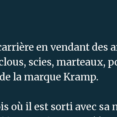
carrière en vendant des a
: clous, scies, marteaux, 
s de la marque Kramp.
s où il est sorti avec sa 