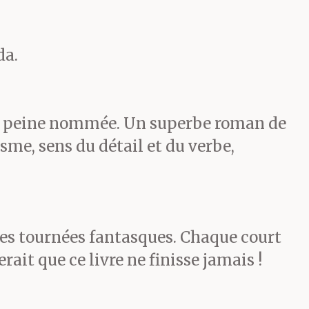
da.
ème passage,
 à peine nommée. Un superbe roman de
vec les
isme, sens du détail et du verbe,
es dans
produits
ses tournées fantasques. Chaque court
ux, poignées
rait que ce livre ne finisse jamais !
 on lui a dit