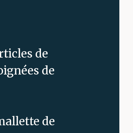
rticles de
poignées de
mallette de