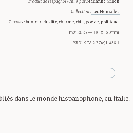
Traduit de l'espagnol (Chili) par
Marianne Millon
 installé sur
Collection :
Les Nomades
t l’image sur
Thèmes :
humour
dualité
charme
chili
poésie
politique
mai 2025
— 110 x 180mm
 son, la
ISBN :
978-2-37491-438-1
que
publiés dans le monde hispanophone, en Italie,
marcher sur
cidé et le bon