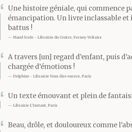
Une histoire géniale, qui commence pa
de revenir la 
émancipation. Un livre inclassable et i
battus !
Maud Scelo
Librairie du Centre, Ferney-Voltaire
D est allé pre
A travers [un] regard d’enfant, puis d’
serviette : to
chargée d’émotions !
Delphine
Librairie Vous dire encore, Paris
Plus tard, lor
Un texte émouvant et plein de fantaisie
Librairie L'Instant, Paris
l’homme était a
Beau, drôle, et douloureux comme l’abs
rétorqué que c