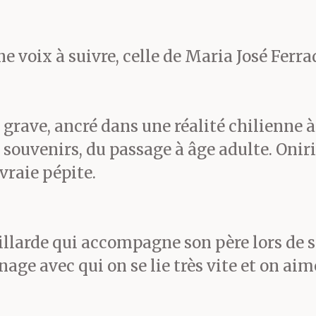
était possible.
e voix à suivre, celle de Maria José Ferra
 après son trente-neuvi
grave, ancré dans une réalité chilienne
ré dans la quincaillerie a
s souvenirs, du passage à âge adulte. Onir
vraie pépite.
s mieux cirées jamais vu
a ville pour proposer les 
uillarde qui accompagne son père lors de 
nt. Clous, scies, martea
age avec qui on se lie très vite et on aime
as. Il n’a rien vendu, mais