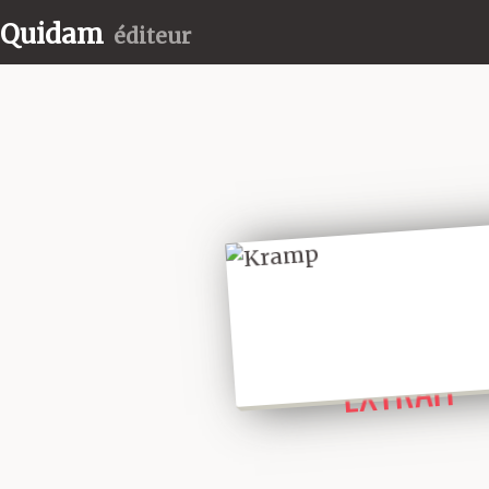
Quidam
éditeur
LIRE UN
EXTRAIT