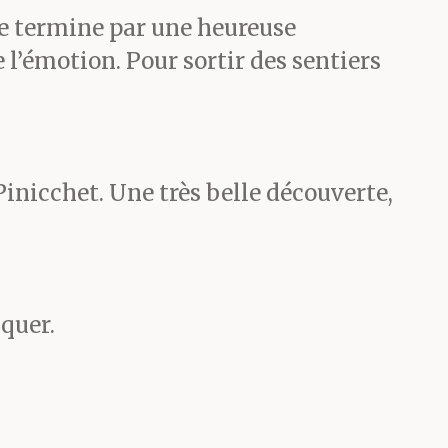
se termine par une heureuse
 l’émotion. Pour sortir des sentiers
 une
 Pinicchet. Une très belle découverte,
issage.
re que
iquer.
r lui a
rie, que