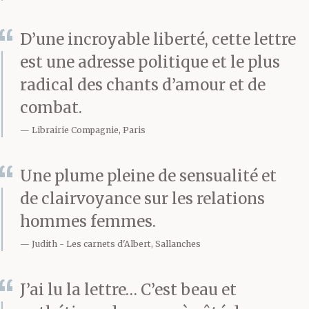
confondent
D’une incroyable liberté, cette lettre
violemment ?
est une adresse politique et le plus
radical des chants d’amour et de
Tu ne savais pas que
combat.
c’était mon désir qui
Librairie Compagnie, Paris
t’aurait apporté la joie.
Une plume pleine de sensualité et
Tu ne t’es pas soucié de
de clairvoyance sur les relations
moi ou, du moins, tu
hommes femmes.
t’es occupé de moi
Judith
Les carnets d'Albert, Sallanches
comme un homme
J’ai lu la lettre… C’est beau et
s’occupe de ses biens : il