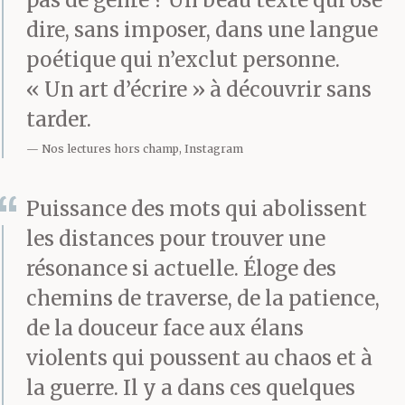
pas de genre ? Un beau texte qui ose
tant cherché le plaisir,
dire, sans imposer, dans une langue
la jouissance, que
poétique qui n’exclut personne.
j’arrive à peine à
« Un art d’écrire » à découvrir sans
tarder.
t’imaginer souffrant,
Nos lectures hors champ, Instagram
comme si ce trou à ton
ventre était encore une
Puissance des mots qui abolissent
volupté imaginée par
les distances pour trouver une
résonance si actuelle. Éloge des
toi, une expérience de
chemins de traverse, de la patience,
plus pour atteindre ce
de la douceur face aux élans
que tu crois être le
violents qui poussent au chaos et à
bonheur. Il te faut
la guerre. Il y a dans ces quelques