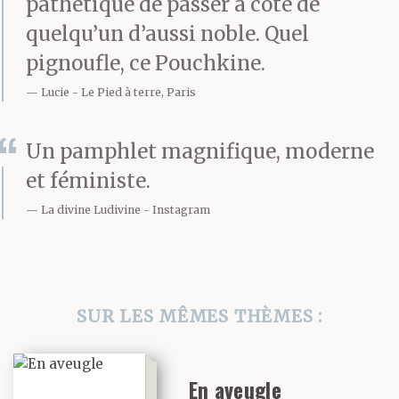
pathétique de passer à côté de
faut en jouir et les
quelqu’un d’aussi noble. Quel
pignoufle, ce Pouchkine.
conserver près de soi.
Lucie
Le Pied à terre, Paris
N’as-tu jamais tenté de
regarder en moi ? Tu ne
Un pamphlet magnifique, moderne
et féministe.
te privais pas
La divine Ludivine
Instagram
d’observer mon corps,
ma peau, mon sexe dès
que nous étions seuls et
SUR LES MÊMES THÈMES :
que tu agrippais mes
robes et les jetais à
En aveugle