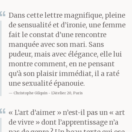
plus naturellement du
Dans cette lettre magnifique, pleine
monde.
de sensualité et d’ironie, une femme
fait le constat d’une rencontre
manquée avec son mari. Sans
Tu es là tout près. Je ne
pudeur, mais avec élégance, elle lui
te vois pas. J’entends
montre comment, en ne pensant
ton corps frissonner ; tu
qu’à son plaisir immédiat, il a raté
une sexualité épanouie.
trembles et je suppose
Christophe Gilquin
L'Atelier 20, Paris
que chaque seconde est
un enfer. Pourtant, ta
« L’art d’aimer » n’est-il pas un « art
peau et tes viscères ont
de vivre » dont l’apprentissage n’a