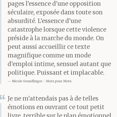
pages l’essence d’une opposition
maintenant
séculaire, exposée dans toute son
t’abandonner. C’est cela
absurdité. L’essence d’une
la grande leçon : te
catastrophe lorsque cette violence
préside à la marche du monde. On
laisser aller à écouter
peut aussi accueillir ce texte
chaque parcelle de ta
magnifique comme un mode
peau et de tes entrailles
d’emploi intime, sensuel autant que
au lieu de courir de
politique. Puissant et implacable.
bordels en réunions
Nicole Grundlinger
Mots pour Mots
mondaines.
Je ne m’attendais pas à de telles
L’impatience à jouir
émotions en ouvrant ce tout petit
t’entraînait de plus en
livre, terrible sur le plan émotionnel