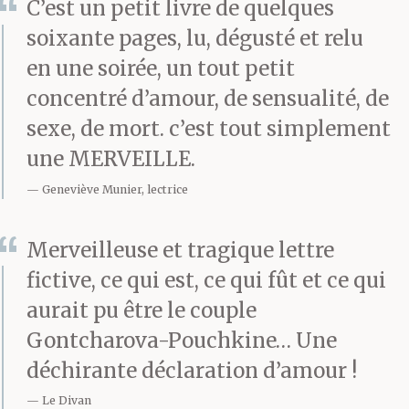
appris
C’est un petit livre de quelques
soixante pages, lu, dégusté et relu
amoureusement ? Que
en une soirée, un tout petit
sais-tu de la joie des
concentré d’amour, de sensualité, de
sensations immenses
sexe, de mort. c’est tout simplement
une MERVEILLE.
que donnent la bouche
Geneviève Munier, lectrice
et les mains d’un être
aimé ? Que sais-tu de la
Merveilleuse et tragique lettre
vénération pour le
fictive, ce qui est, ce qui fût et ce qui
aurait pu être le couple
corps d’une personne
Gontcharova-Pouchkine… Une
que l’on aime si fort que
déchirante déclaration d’amour !
l’estime et le désir se
Le Divan