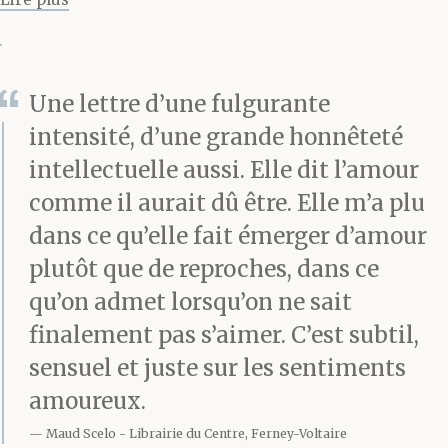
envahie de
domestiques ; j’errais, et
Une lettre d’une fulgurante
cela sans cesse jusqu’à
intensité, d’une grande honnêteté
ce que je me résigne
intellectuelle aussi. Elle dit l’amour
dans l’obscurité.
comme il aurait dû être. Elle m’a plu
Maintenant, je vois la
dans ce qu’elle fait émerger d’amour
plutôt que de reproches, dans ce
lumière haute, mais
qu’on admet lorsqu’on ne sait
pour peu de temps. Je
finalement pas s’aimer. C’est subtil,
sais le soir qui vient, un
sensuel et juste sur les sentiments
soir ultime. Je me suis
amoureux.
Maud Scelo
Librairie du Centre, Ferney-Voltaire
assise à ton bureau le