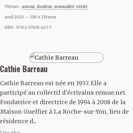
heure même, je ne
Thèmes :
amour
douleur
sensualité
vérité
savais à quelle tâche me
avril 2025
— 180 x 110mm
mettre, j’errais dans la
ISBN :
978-2-37491-423-7
maison, allant d’un
enfant à l’autre, de la
cheminée du salon à
Cathie Barreau
celle de ma chambre, de
Cathie Barreau est née en 1957. Elle a
mon miroir à la fenêtre,
participé au collectif d’écrivains remue.net.
ne me sentant ni mère,
Fondatrice et directrice de 1994 à 2008 de la
Maison Gueffier à La Roche-sur-Yon, lieu de
ni femme, encore moins
résidence d...
maîtresse d’une maison
Lire plus