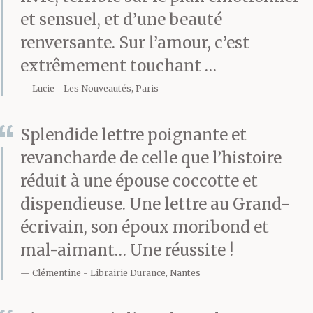
et sensuel, et d’une beauté
plus, sans savoir vers
renversante. Sur l’amour, c’est
qui, vers quoi. Mais
extrêmement touchant …
jouissais-tu vraiment ?
Lucie
Les Nouveautés, Paris
Splendide lettre poignante et
Tu fus avide
revancharde de celle que l’histoire
d’insatisfaction et tu te
réduit à une épouse coccotte et
moquais de mon
dispendieuse. Une lettre au Grand-
écrivain, son époux moribond et
ignorance. C’est toi qui
mal-aimant… Une réussite !
ne savais rien. Que sait-
Clémentine
Librairie Durance, Nantes
on du sexe si l’on n’a pas