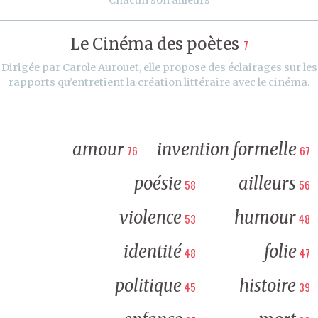
Le Cinéma des poètes
7
Dirigée par Carole Aurouet, elle propose des éclairages sur les
rapports qu’entretient la création littéraire avec le cinéma.
amour
invention formelle
76
67
poésie
ailleurs
58
56
violence
humour
53
48
identité
folie
48
47
politique
histoire
45
39