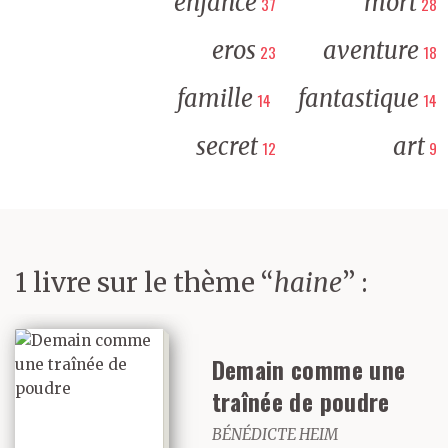
enfance
mort
37
28
eros
aventure
23
18
famille
fantastique
14
14
secret
art
12
9
1 livre sur le thème “
haine
” :
Demain comme une
traînée de poudre
BÉNÉDICTE HEIM