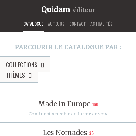
Quidam
éditeur
CATALOGUE
AUTEURS
CONTACT
ACTUALITÉS
PARCOURIR LE CATALOGUE PAR :
COLLECTIONS
THÈMES
Made in Europe
160
Continent sensible en forme de voix
Les Nomades
36