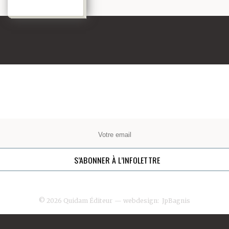
© 2026 Quidam Éditeur
— webdesign:
JpBagnis