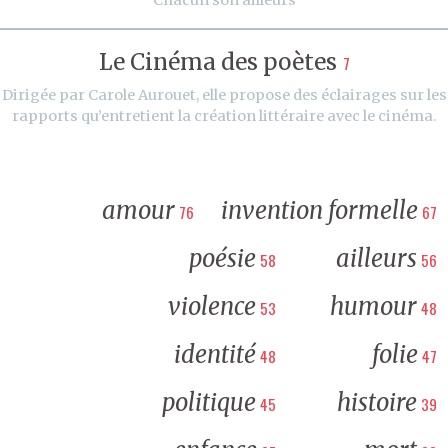
Le Cinéma des poètes
7
Dirigée par Carole Aurouet, elle propose des éclairages sur les
rapports qu’entretient la création littéraire avec le cinéma.
amour
invention formelle
76
67
poésie
ailleurs
58
56
violence
humour
53
48
identité
folie
48
47
politique
histoire
45
39