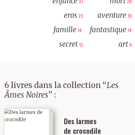
enfance
mort
37
28
eros
aventure
23
18
famille
fantastique
14
14
secret
art
12
9
6 livres dans la collection “
Les
Âmes Noires
” :
Des larmes
de crocodile