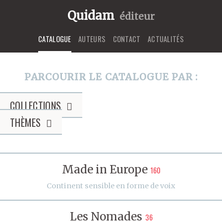
Quidam
éditeur
CATALOGUE
AUTEURS
CONTACT
ACTUALITÉS
PARCOURIR LE CATALOGUE PAR :
COLLECTIONS
THÈMES
Made in Europe
160
Continent sensible en forme de voix
Les Nomades
36