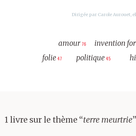
Dirigée par Carole Aurouet, el
amour
invention fo
76
folie
politique
hi
47
45
1 livre sur le thème “
terre meurtrie
”