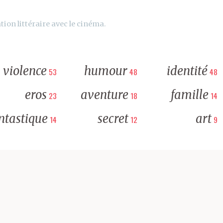
tion littéraire avec le cinéma.
violence
humour
identité
53
48
48
eros
aventure
famille
23
18
14
ntastique
secret
art
14
12
9