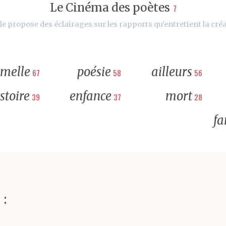
Le Cinéma des poètes
7
le propose des éclairages sur les rapports qu’entretient la créa
rmelle
poésie
ailleurs
67
58
56
stoire
enfance
mort
39
37
28
fa
 :