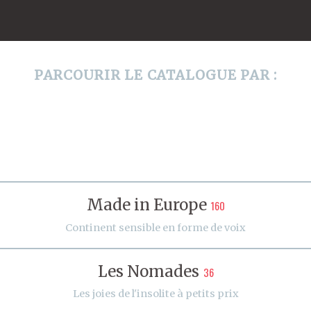
PARCOURIR LE CATALOGUE PAR :
Made in Europe
160
Continent sensible en forme de voix
Les Nomades
36
Les joies de l'insolite à petits prix