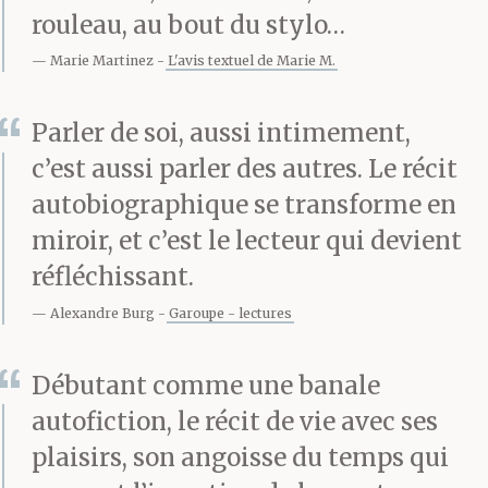
Ehpad. Elle est toute
rouleau, au bout du stylo…
Marie Martinez
L'avis textuel de Marie M.
seule là-bas et nous, on
est ici. L’été dernier,
Parler de soi, aussi intimement,
alors que ma soeur la
c’est aussi parler des autres. Le récit
autobiographique se transforme en
raccompagnait dans
miroir, et c’est le lecteur qui devient
sa chambre après qu’on
réfléchissant.
a passé l’après-midi
Alexandre Burg
Garoupe - lectures
dans le parc, ma mère
Débutant comme une banale
s’est cognée le dos en
autofiction, le récit de vie avec ses
tombant contre la
plaisirs, son angoisse du temps qui
barrière du lit. Il n’y