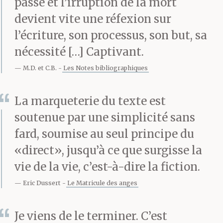
passe et l’irruption de la mort
avait rien de cassé, mais
devient vite une réfexion sur
l’écriture, son processus, son but, sa
elle est restée alitée
nécessité […] Captivant.
trois jours, à crier dès
M.D. et C.B.
Les Notes bibliographiques
qu’on tentait de la
redresser.
La marqueterie du texte est
soutenue par une simplicité sans
fard, soumise au seul principe du
Après cet incident, on a
«direct», jusqu’à ce que surgisse la
eu du mal à la refaire
vie de la vie, c’est-à-dire la fiction.
marcher. Elle avait
Eric Dussert
Le Matricule des anges
peur, elle flippait de
Je viens de le terminer. C’est