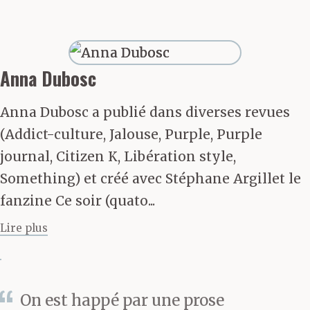
vieilles crottes et aéré à
fond, mais l’odeur des
quatre chiens de
Anna Dubosc
Marie- José reste
Anna Dubosc a publié dans diverses revues
incrustée dans les
(Addict-culture, Jalouse, Purple, Purple
banquettes, deux
journal, Citizen K, Libération style,
Something) et créé avec Stéphane Argillet le
Labradors incontinents,
fanzine Ce soir (quato...
un Bull Terrier et un
Lire plus
bébé Bulldog qui
a remplacé son
homologue, noyé sous
On est happé par une prose