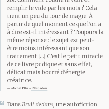
pollution des rivières
soi. Comment coudre le vent et
remplir le vide par les mots ? Cela
par la pilule
tient un peu du tour de magie. À
contraceptive. Je n’ai
partir de quel moment ce que l’on a
jamais réussi à lui faire
à dire est-il intéressant ? Toujours la
même réponse : le sujet est peut-
parler d’autre chose,
être moins intéressant que son
comme si ces trois
traitement […] C’est le petit miracle
fixettes recelaient tous
de ce livre pudique et sans effet,
les mystères de
délicat mais bourré d’énergie
créatrice.
l’univers. Asia retire un
Michel Ellis
L'Espadon
écouteur et se penche
entre les
Dans
Bruit dedans,
une autofiction