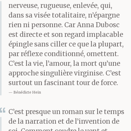
nerveuse, rugueuse, enlevée, qui,
la bâche d’une
dans sa visée totalitaire, n’épargne
piscine dans l’Estérel,
rien ni personne. Car Anna Dubosc
l’été dernier. D’après
est directe et son regard implacable
épingle sans ciller ce que la plupart,
Ronald, les
par réflexe conditionné, omettent.
quatre toutous seraient
C’est la vie, l’amour, la mort qu’une
l’équivalent canin de sa
approche singulière virginise. C’est
fratrie. Une de
surtout un fascinant tour de force.
ses vieilles marottes,
Bénédicte Hein
avec les ravages de
C’est presque un roman sur le temps
l’alcool et la
de la narration et de l’invention de