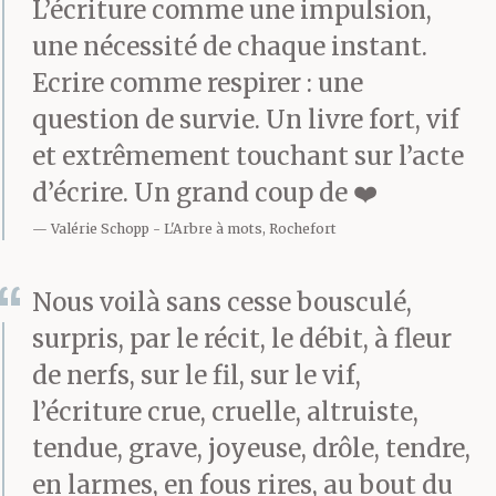
béante.
L’écriture comme une impulsion,
une nécessité de chaque instant.
Ecrire comme respirer : une
– La réveille pas, me dit
question de survie. Un livre fort, vif
Ronald. On la réveillera
et extrêmement touchant sur l’acte
à Bordeaux.
d’écrire. Un grand coup de ❤️
Valérie Schopp
L'Arbre à mots, Rochefort
– OK. Je reste ici, je vous
Nous voilà sans cesse bousculé,
attends.
surpris, par le récit, le débit, à fleur
de nerfs, sur le fil, sur le vif,
l’écriture crue, cruelle, altruiste,
Je pense à ma mère qui
tendue, grave, joyeuse, drôle, tendre,
est à Noisy, dans son
en larmes, en fous rires, au bout du