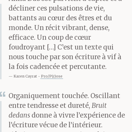
décliner ces pulsations de vie,
– Je sais pas. Une heure.
battants au cœur des êtres et du
Peut-être un peu moins.
monde. Un récit vibrant, dense,
efficace. Un coup de cœur
On s’arrête dans un
foudroyant […] C’est un texte qui
nous touche par son écriture à vif à
relais, à trente bornes
la fois cadencée et percutante.
de la ville. Milo s’est
Karen Cayrat
Pro/P(r)ose
endormie dans le siège-
Organiquement touchée. Oscillant
auto, tête en arrière, la
entre tendresse et dureté,
Bruit
bouche
dedans
donne à vivre l’expérience de
l’écriture vécue de l’intérieur.