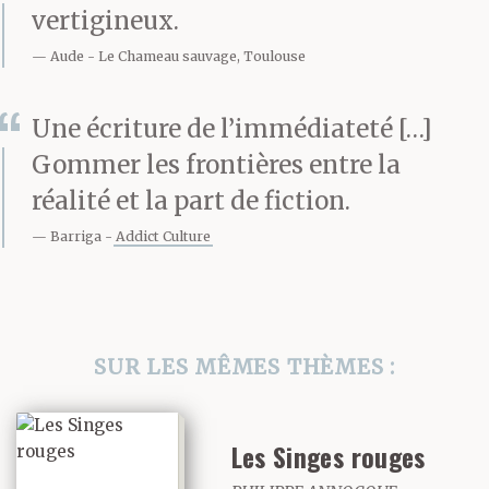
tout. Peur qu’on la
vertigineux.
casse, peur des
Aude
Le Chameau sauvage, Toulouse
escaliers, de l’ascenseur.
Une écriture de l’immédiateté […]
Il fallait la soulever
Gommer les frontières entre la
à deux et la soutenir
réalité et la part de fiction.
sous les bras. Elle
Barriga
Addict Culture
faisait dix mètres,
les jambes pliées
SUR LES MÊMES THÈMES :
comme si elle cherchait
à être le plus près du sol
Les Singes rouges
pour s’y asseoir, et puis