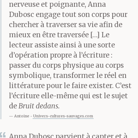
deux banquettes :
nerveuse et poignante, Anna
Dubosc engage tout son corps pour
chercher à traverser sa vie afin de
– On arrive bientôt,
mieux en être traversée […] Le
maman ?
lecteur assiste ainsi à une sorte
d’opération propre à l’écriture :
passer du corps physique au corps
– Oui, oui, on est
symbolique, transformer le réel en
presque arrivé.
littérature pour le faire exister. C’est
l’écriture elle-même qui est le sujet
de
Bruit dedans.
– Dans combien de
Antoine
Univers-cultures-sauvages.com
temps ?
Anna Dubosc parvient à capter et à