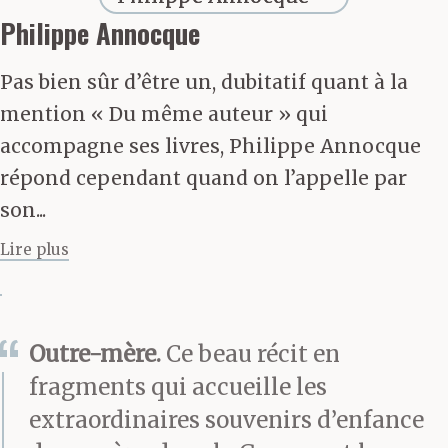
lettres à des amis,
Philippe Annocque
des lettres à des cousins.
Pas bien sûr d’être un, dubitatif quant à la
Des lettres avec des
mention « Du même auteur » qui
destinataires. Des
accompagne ses livres, Philippe Annocque
répond cependant quand on l’appelle par
lettres qu’ils sont
son...
tellement contents de
Lire plus
recevoir, les
destinataires, que
Outre-mère.
Ce beau récit en
souvent ils lui en
fragments qui accueille les
réclament. Écrire des
extraordinaires souvenirs d’enfance
lettres, c’est écrire sans