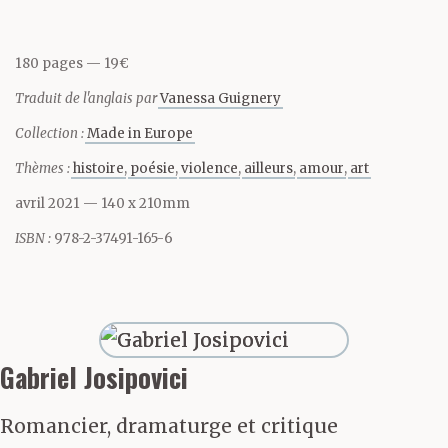
dit-il.
180 pages
19€
Traduit de l'anglais par
Vanessa Guignery
— Mais qu’est-ce qu’il
Collection :
Made in Europe
lui passe par la tête ?
Thèmes :
histoire
poésie
violence
ailleurs
amour
art
avril 2021
— 140 x 210mm
ISBN :
978-2-37491-165-6
— Rien, dit-il. Je viens
de te le dire : rien.
Gabriel Josipovici
— D’accord, dit-elle.
Qu’est-ce qu’il sent au
Romancier, dramaturge et critique