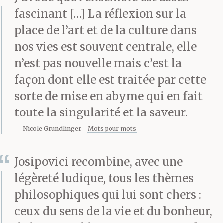
cuisine. La chaise qui
fascinant […] La réflexion sur la
était toujours là dans le
place de l’art et de la culture dans
nos vies est souvent centrale, elle
jardin. Sous le
n’est pas nouvelle mais c’est la
cognassier.
façon dont elle est traitée par cette
sorte de mise en abyme qui en fait
toute la singularité et la saveur.
Elle le regarde. Il hausse
Nicole Grundlinger
Mots pour mots
les épaules.
Josipovici recombine, avec une
— Alors ? dit-elle.
légèreté ludique, tous les thèmes
philosophiques qui lui sont chers :
ceux du sens de la vie et du bonheur,
— Je t’ai dit.