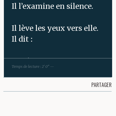
Il l’examine en silence.
Il lève les yeux vers elle.
Il dit :
— Rien.
Temps de lecture : 2’ 0” —
— Rien ?
PARTAGER
Partager cette page
— Il sent simplement le
soleil sur son visage,