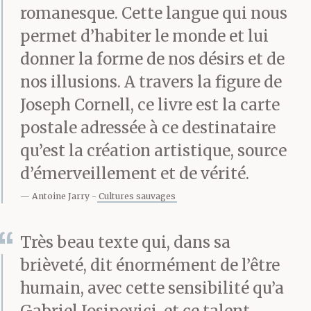
— Qu’est-ce que tu veux
romanesque. Cette langue qui nous
de plus ?
permet d’habiter le monde et lui
donner la forme de nos désirs et de
nos illusions. A travers la figure de
— Je ne sais pas, dit-
Joseph Cornell, ce livre est la carte
elle.
postale adressée à ce destinataire
qu’est la création artistique, source
d’émerveillement et de vérité.
— Tu ne peux pas te
Antoine Jarry
Cultures sauvages
satisfaire de ça ?
Très beau texte qui, dans sa
— Crois-tu qu’il est
brièveté, dit énormément de l’être
humain, avec cette sensibilité qu’a
heureux ?
Gabriel Josipovici, et ce talent