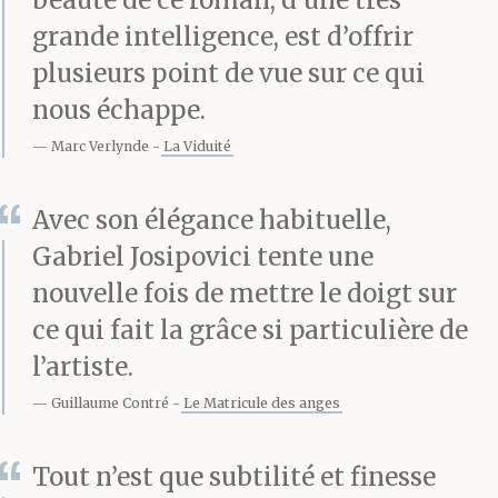
— Je ne sais pas.
grande intelligence, est d’offrir
plusieurs point de vue sur ce qui
nous échappe.
Elle dit :
Marc Verlynde
La Viduité
— C’est la fin de sa vie.
Avec son élégance habituelle,
Gabriel Josipovici tente une
Il a soixante-et-un,
nouvelle fois de mettre le doigt sur
soixante-deux ans. Il a
ce qui fait la grâce si particulière de
perdu les deux
l’artiste.
personnes qui
Guillaume Contré
Le Matricule des anges
occupaient une place
Tout n’est que subtilité et finesse