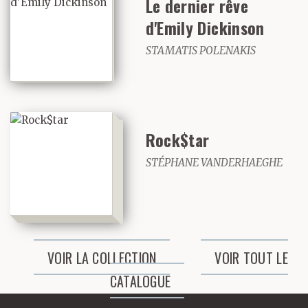
Le dernier rêve
nous pensons une chose
d'Emily Dickinson
et parfois l’autre. Et il
STAMATIS POLENAKIS
n’y a personne vers qui
se tourner pour
espérer un arbitrage.
Rock$tar
STÉPHANE VANDERHAEGHE
VOIR LA COLLECTION
VOIR TOUT LE
CATALOGUE