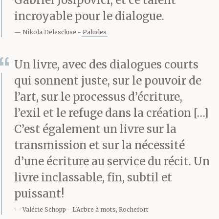
incroyable pour le dialogue.
— Ce n’est pas une
Nikola Delescluse
Paludes
question que je
Un livre, avec des dialogues courts
poserais, dit-il.
qui sonnent juste, sur le pouvoir de
l’art, sur le processus d’écriture,
— Mais je la pose. Est-il
l’exil et le refuge dans la création […]
C’est également un livre sur la
heureux ?
transmission et sur la nécessité
d’une écriture au service du récit. Un
— Wittgenstein était
livre inclassable, fin, subtil et
un homme très
puissant!
Valérie Schopp
L'Arbre à mots, Rochefort
tourmenté, dit-il. Le