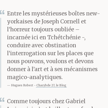
— Toi.
Entre les mystérieuses boîtes new-
yorkaises de Joseph Cornell et
— J’ai dit que rien ne lui
l’horreur toujours oubliée –
passait par la tête. C’est
incarnée ici en Tchétchénie -,
différent.
conduire avec obstination
l’interrogation sur les places que
nous pouvons, voulons et devons
Elle attend.
donner à l’art et à ses mécanismes
magico-analytiques.
Il baisse les yeux vers la
Hugues Robert
Charybde 27, le Blog
table.
Comme toujours chez Gabriel