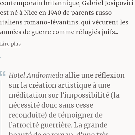
creux de l’estomac
contemporain britannique, Gabriel Josipovici
est né à Nice en 1940 de parents russo-
alors ?
italiens romano-lévantins, qui vécurent les
années de guerre comme réfugiés juifs...
Il se penche de nouveau
Lire plus
sur la photo.
Hotel Andromeda
allie une réflexion
Un temps.
sur la création artistique à une
méditation sur l’impossibilité (la
nécessité donc sans cesse
Il la lui passe de l’autre
reconduite) de témoigner de
côté de la table. Il dit :
l’atrocité guerrière. La grande
beauté de ce roman, d’une très