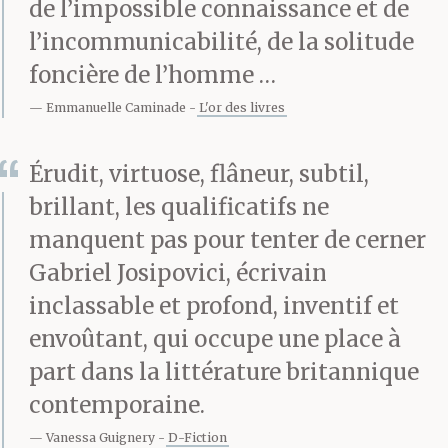
de l’impossible connaissance et de
l’incommunicabilité, de la solitude
— Rien ?
foncière de l’homme …
Emmanuelle Caminade
L'or des livres
— Hunhun.
Érudit, virtuose, flâneur, subtil,
brillant, les qualificatifs ne
manquent pas pour tenter de cerner
— Personne n’est aussi
Gabriel Josipovici, écrivain
vide, dit-elle.
inclassable et profond, inventif et
envoûtant, qui occupe une place à
— Qui a dit vide ?
part dans la littérature britannique
contemporaine.
Vanessa Guignery
D-Fiction