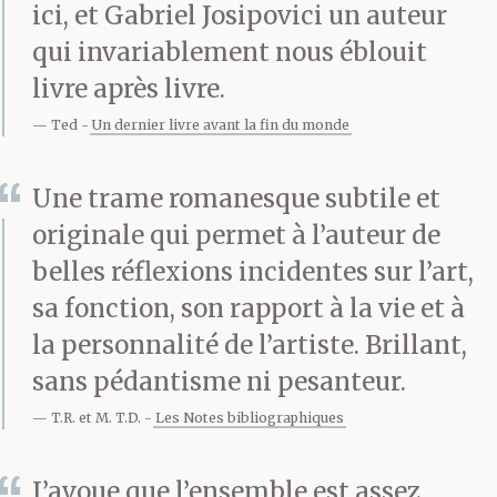
centrale dans sa vie,
ici, et Gabriel Josipovici un auteur
son frère handicapé et
qui invariablement nous éblouit
livre après livre.
sa mère philistine et
Ted
Un dernier livre avant la fin du monde
dominatrice. C’est un
vieil homme assis
Une trame romanesque subtile et
dans son jardin à
originale qui permet à l’auteur de
belles réflexions incidentes sur l’art,
l’arrière de la maison.
sa fonction, son rapport à la vie et à
Son « yard » comme
la personnalité de l’artiste. Brillant,
il aurait dit. Il n’est pas
sans pédantisme ni pesanteur.
assis sur un banc mais
T.R. et M. T.D.
Les Notes bibliographiques
sur une chaise de
J’avoue que l’ensemble est assez