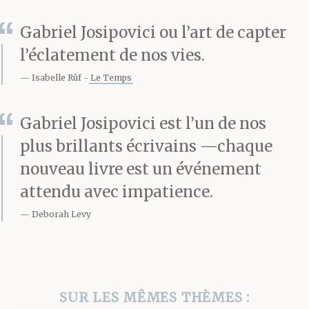
très anglais Bertrand
Gabriel Josipovici ou l’art de capter
Russell n’arrivait pas à
l’éclatement de nos vies.
comprendre ce Juif
Isabelle Rüf
Le Temps
autrichien rongé par
Gabriel Josipovici est l’un de nos
l’angoisse. Mais au
plus brillants écrivains —chaque
moment de mourir,
nouveau livre est un événement
attendu avec impatience.
Wittgenstein aurait dit :
Deborah Levy
« S’il vous plaît, dites-
leur que j’ai eu une vie
merveilleuse. »
SUR LES MÊMES THÈMES :