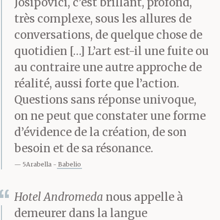
Josipovici, c’est brillant, profond,
— Continue, dit-elle.
très complexe, sous les allures de
conversations, de quelque chose de
quotidien […] L’art est-il une fuite ou
— C’est juste un vieil
au contraire une autre approche de
homme assis sur une
réalité, aussi forte que l’action.
chaise sous
Questions sans réponse univoque,
on ne peut que constater une forme
un cognassier dans son
d’évidence de la création, de son
jardin au soleil, dit-il.
besoin et de sa résonance.
5Arabella
Babelio
— Et ?
Hotel Andromeda
nous appelle à
demeurer dans la langue