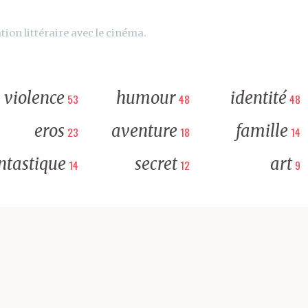
tion littéraire avec le cinéma.
violence
humour
identité
53
48
48
eros
aventure
famille
23
18
14
ntastique
secret
art
14
12
9