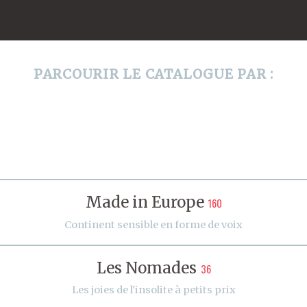
PARCOURIR LE CATALOGUE PAR :
Made in Europe
160
Continent sensible en forme de voix
Les Nomades
36
Les joies de l'insolite à petits prix