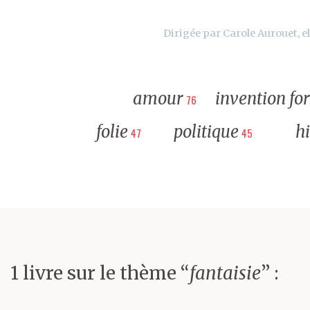
Dirigée par Carole Aurouet, el
amour
invention fo
76
folie
politique
hi
47
45
1 livre sur le thème “
fantaisie
” :