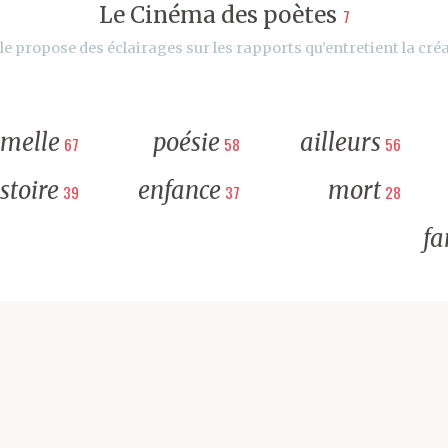
Le Cinéma des poètes
7
le propose des éclairages sur les rapports qu’entretient la créa
rmelle
poésie
ailleurs
67
58
56
stoire
enfance
mort
39
37
28
fa