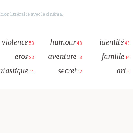
tion littéraire avec le cinéma.
violence
humour
identité
53
48
48
eros
aventure
famille
23
18
14
ntastique
secret
art
14
12
9