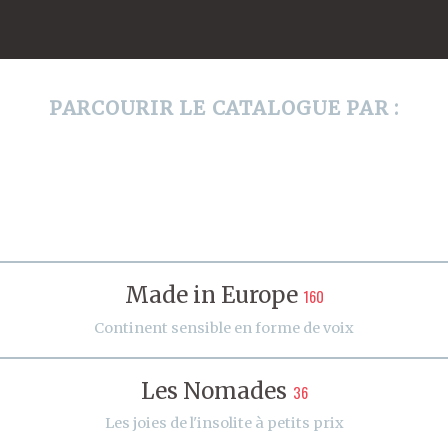
PARCOURIR LE CATALOGUE PAR :
Made in Europe
160
Continent sensible en forme de voix
Les Nomades
36
Les joies de l'insolite à petits prix