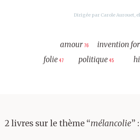
Dirigée par Carole Aurouet, el
amour
invention fo
76
folie
politique
hi
47
45
2 livres sur le thème “
mélancolie
” :