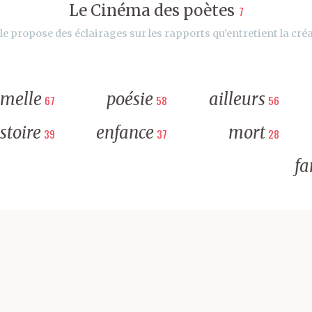
Le Cinéma des poètes
7
le propose des éclairages sur les rapports qu’entretient la créa
rmelle
poésie
ailleurs
67
58
56
stoire
enfance
mort
39
37
28
fa