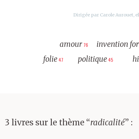
Dirigée par Carole Aurouet, el
amour
invention fo
76
folie
politique
hi
47
45
3 livres sur le thème “
radicalité
” :