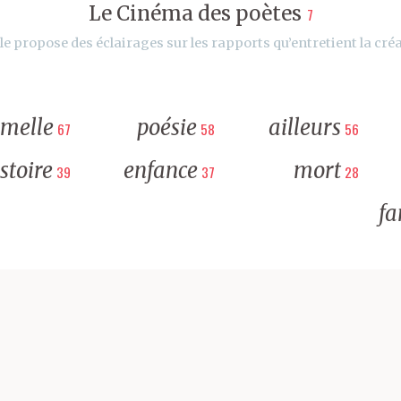
Le Cinéma des poètes
7
le propose des éclairages sur les rapports qu’entretient la créa
rmelle
poésie
ailleurs
67
58
56
stoire
enfance
mort
39
37
28
fa