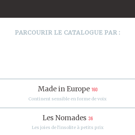
PARCOURIR LE CATALOGUE PAR :
Made in Europe
160
Continent sensible en forme de voix
Les Nomades
36
Les joies de l'insolite à petits prix