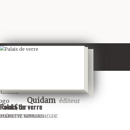
Quidam
éditeur
Palais de verre
Rock$tar
Palais de verre
MARIETTE NAVARRO
STÉPHANE VANDERHAEGHE
MARIETTE NAVARRO