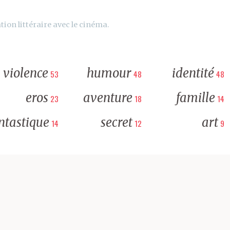
tion littéraire avec le cinéma.
violence
humour
identité
53
48
48
eros
aventure
famille
23
18
14
ntastique
secret
art
14
12
9