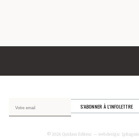
© 2026 Quidam Éditeur
— webdesign:
JpBagnis