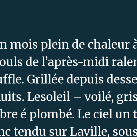
n mois plein de chaleur à
ouls de l’après-midi ralen
uffle. Grillée depuis des
its. Lesoleil – voilé, gri
bre é plombé. Le ciel un t
nc tendu sur Laville, sous