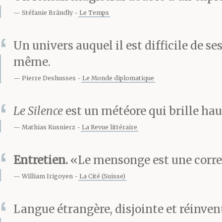
ans d’âge can
Stéfanie Brändly
Le Temps
de fonte de la 
Un univers auquel il est difficile de se
traîne de l’avan
même.
Pierre Deshusses
Le Monde diplomatique
d’emmener pro
Le Silence
est un météore qui brille ha
cimetières. Ma
Mathias Kusnierz
La Revue littéraire
gardiens nous 
Entretien.
«Le mensonge est une correct
doute donnons
William Irigoyen
La Cité (Suisse)
tous=les=deux e
Langue étrangère, disjointe et réinven