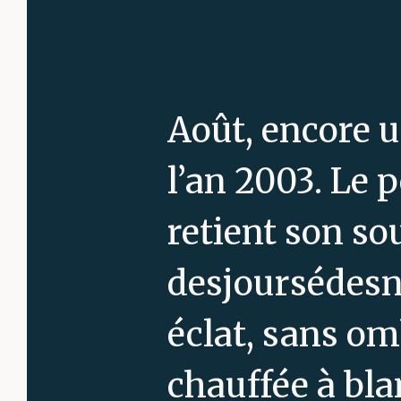
Août, encore u
l’an 2003. Le p
retient son so
desjoursédesnu
éclat, sans om
chauffée à bla