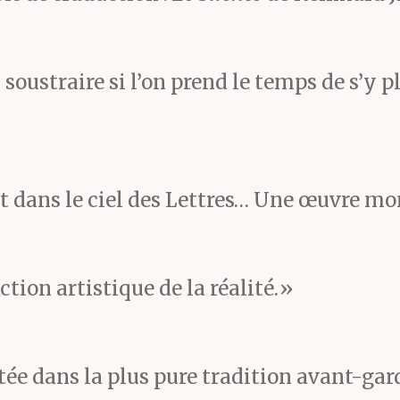
in convertis en âge huma
chaleur l’écrase lui aussi, 
s soustraire si l’on prend le temps de s’y p
t, haletant. À vrai dire, i
mener les chiens dans l
ut dans le ciel des Lettres… Une œuvre m
is ç’est chose courante p
laissent faire, Max é moi
ion artistique de la réalité.»
-nous l’impression d’êtr
n route vers le silence or
tée dans la plus pure tradition avant-gard