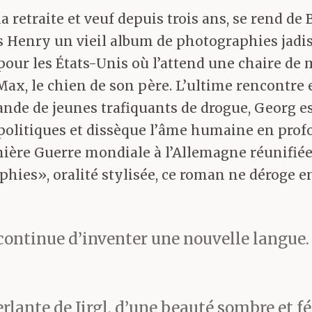
 retraite et veuf depuis trois ans, se rend de
fils Henry un vieil album de photographies jad
our les États-Unis où l’attend une chaire de m
Max, le chien de son père. L’ultime rencontre en
 bande de jeunes trafiquants de drogue, Georg
politiques et dissèque l’âme humaine en prof
mière Guerre mondiale à l’Allemagne réunifié
aphies», oralité stylisée, ce roman ne déroge 
l continue d’inventer une nouvelle langu
ante de Jirgl, d’une beauté sombre et f