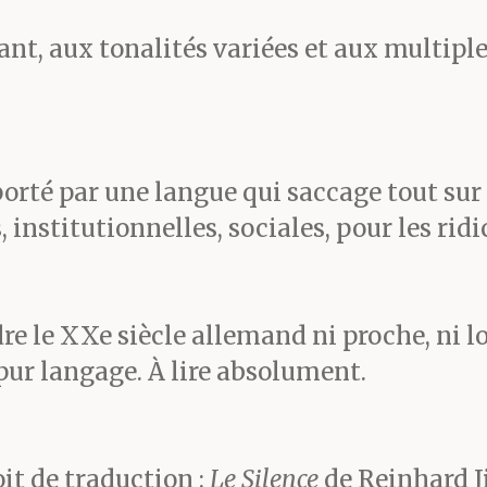
nt, aux tonalités variées et aux multiple
 chaleur le gémissement d
mparable à de l’air chau
le bloc de la ville.) On 
 porté par une langue qui saccage tout sur
institutionnelles, sociales, pour les ridic
augeons dans une masse g
es d’air frais ouvrent leu
re le XXe siècle allemand ni proche, ni 
l’allée de dalles, Max le 
ur langage. À lire absolument.
ue aussi vieux que moi a
t de traduction :
Le Silence
de Reinhard Jir