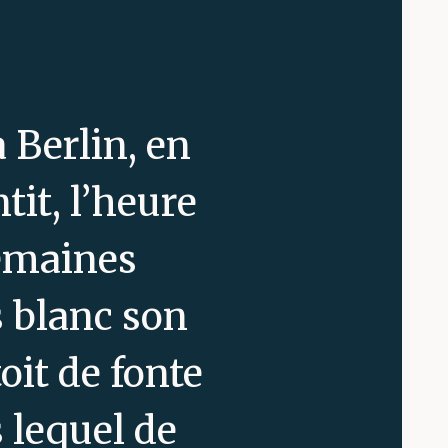
 Berlin, en
tit, l’heure
semaines
s blanc son
oit de fonte
 lequel de