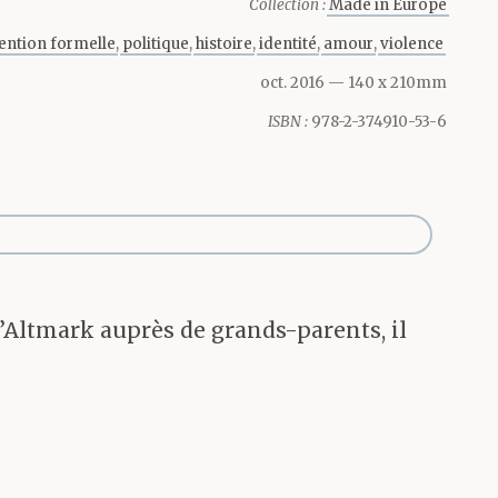
Collection :
Made in Europe
hère en
ention formelle
politique
histoire
identité
amour
violence
oct. 2016
— 140 x 210mm
des
ISBN :
978-2-374910-53-6
orage
son d’une
e eux paraît
l’Altmark auprès de grands-parents, il
lement le
le de temps à
&buissons