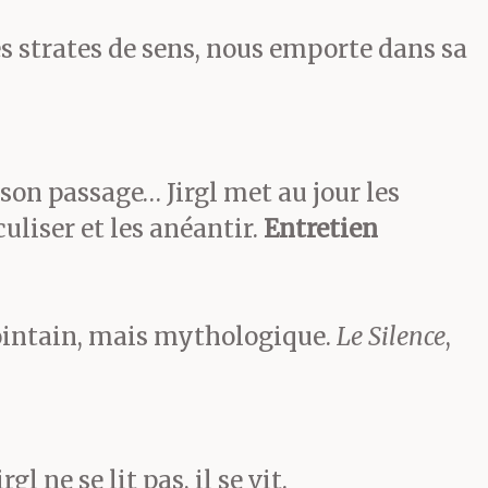
s strates de sens, nous emporte dans sa
es trains de
d comprimé
dirait que
 son passage… Jirgl met au jour les
uliser et les anéantir.
Entretien
élifiée ;
rs calices. Me
lointain, mais mythologique.
Le Silence
,
cocker
vec ses dix
gl ne se lit pas, il se vit.