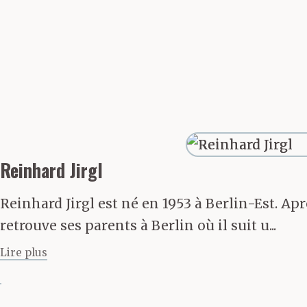
semaines torr
immobilité hu
Tropiques. Mai
éclatera, mug
Reinhard Jirgl
digue. Des gen
Reinhard Jirgl est né en 1953 à Berlin-Est. A
me dépasser e
retrouve ses parents à Berlin où il suit u...
Lire plus
long de l’allé
autre à traver