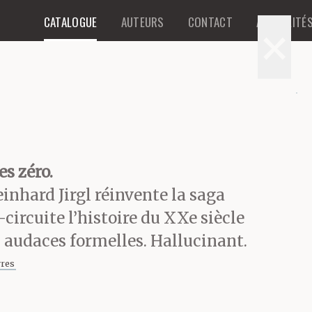
CATALOGUE
AUTEURS
CONTACT
ACTUALITÉ
×
s zéro.
einhard Jirgl réinvente la saga
-circuite l’histoire du XXe siècle
s audaces formelles. Hallucinant.
vres