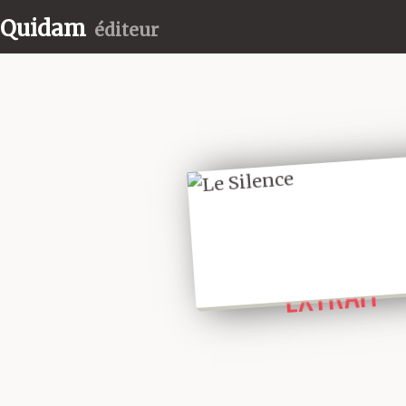
Quidam
éditeur
LIRE UN
EXTRAIT