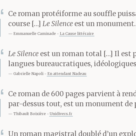
Ce roman protéiforme au souffle puissa
flétris par la
course […]
Le Silence
est un monument.
la S-Bahn, co
Emmanuelle Caminade
La Cause littéraire
compressé dans 
Le Silence
est un roman total […] Il est
langues bureaucratiques, idéologiques, 
tous=nous pat
Gabrielle Napoli
En attendant Nadeau
les fleurs avid
Ce roman de 600 pages parvient à rend
précédant sur 
par-dessus tout, est un monument de p
Thibault Boixière
Unidivers.fr
spaniel, presq
Un roman magistral doublé d’un exploi