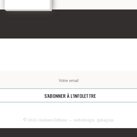
© 2026 Quidam Éditeur
— webdesign:
JpBagnis