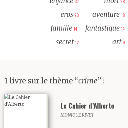
enfance
mort
37
28
eros
aventure
23
18
famille
fantastique
14
14
secret
art
12
9
1 livre sur le thème “
crime
” :
Le Cahier d’Alberto
MONIQUE RIVET