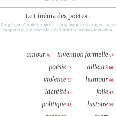
Le Cinéma des poètes
7
Dirigée par Carole Aurouet, elle propose des éclairages sur les
rapports qu’entretient la création littéraire avec le cinéma.
amour
invention formelle
76
67
poésie
ailleurs
58
56
violence
humour
53
48
identité
folie
48
47
politique
histoire
45
39