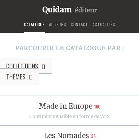
Quidam
éditeur
CATALOGUE
AUTEURS
CONTACT
ACTUALITÉS
PARCOURIR LE CATALOGUE PAR :
COLLECTIONS
THÈMES
Made in Europe
160
Continent sensible en forme de voix
Les Nomades
36