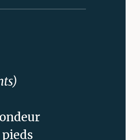
nts)
pondeur
 pieds