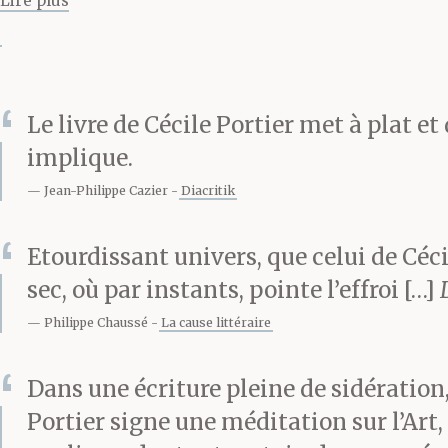
Lire plus
nécessaire à l’
l’évidence : la
Le livre de Cécile Portier met à plat 
implique.
endémique, da
Jean-Philippe Cazier
Diacritik
réel. Un ornit
Etourdissant univers, que celui de Céci
extraordinaire
sec, où par instants, pointe l’effroi […]
Philippe Chaussé
La cause littéraire
jalousie. Mais 
Dans une écriture pleine de sidération, 
C’est presque 
Portier signe une méditation sur l’Art