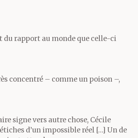
se rendre à
, de manière
et du rapport au monde que celle-ci
ulées du
st pas si
, très concentré – comme un poison –,
ne de
oujours un.
aire signe vers autre chose, Cécile
te la preuve
étiches d’un impossible réel […] Un de