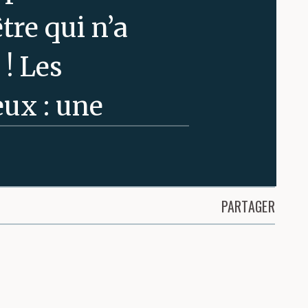
tre qui n’a
 ! Les
ux : une
a terre.
me son poil !
PARTAGER
 quand de lui
L’animal
sse avait tout