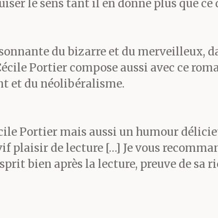
u’on a versé
là-dedans.
uiser le sens tant il en donne plus que ce 
 même, celui trouvé pour
sonnante du bizarre et du merveilleux, d
est pas n’importe lequel.
 Cécile Portier compose aussi avec ce rom
8 par le si bien nommé c
nt et du néolibéralisme.
neur de Nouvelle-Galles 
cile Portier mais aussi un humour délicieu
s Ancien Naturalisé Conn
if plaisir de lecture […] Je vous recomm
sprit bien après la lecture, preuve de sa r
s :
le pot au lait surchauf