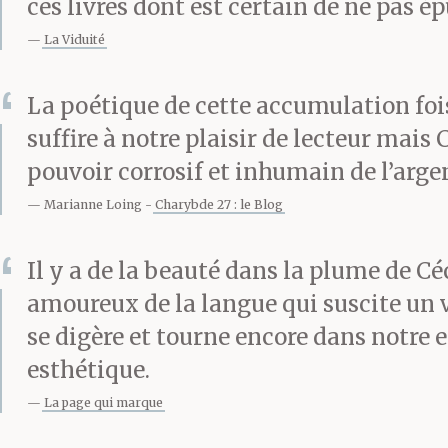
qu’on y est, q
ces livres dont est certain de ne pas ép
La Viduité
Celui-ci quand
La poétique de cette accumulation foi
collection, n’
suffire à notre plaisir de lecteur mais
Europe en 179
pouvoir corrosif et inhumain de l’arge
Marianne Loing
Charybde 27 : le Blog
Hunter, gouver
Il y a de la beauté dans la plume de Cé
s’agit du Plu
amoureux de la langue qui suscite un v
se digère et tourne encore dans notre e
versé
là-dedan
esthétique.
superlatifs.
La page qui marque