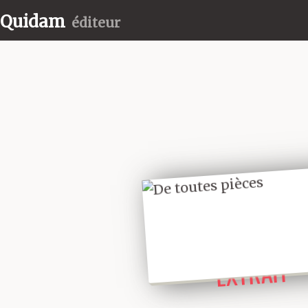
Quidam
éditeur
LIRE UN
EXTRAIT