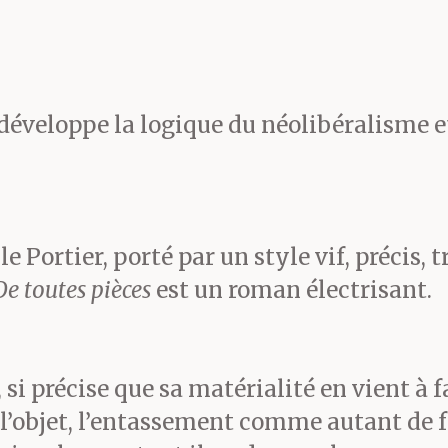
éviscération. Et il fallut 
 plaisanterie existe aussi
et développe la logique du néolibéralisme 
ns certaines poches rec
horynque pourtant, ce n’e
le Portier, porté par un style vif, précis
. Ça ne fera pâlir person
De toutes pièces
est un roman électrisant.
c’est la base, il en faut t
si précise que sa matérialité en vient à f
non négociable. C’est jus
, l’objet, l’entassement comme autant de f