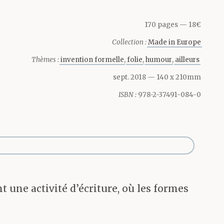
 de trouver,
170 pages
18€
Collection :
Made in Europe
s preuves en
Thèmes :
invention formelle
folie
humour
ailleurs
e littéraire,
sept. 2018
— 140 x 210mm
ISBN :
978-2-37491-084-0
rd. Mais non.
ens (et
dent), rien,
t une activité d’écriture, où les formes
iculations.
tre,