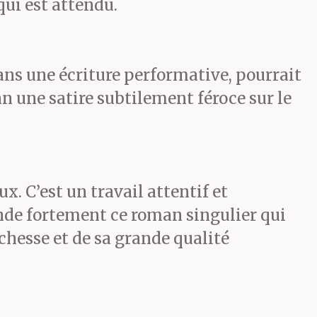
qui est attendu.
 cette
ans une écriture performative, pourrait
 Envoyé en
an une satire subtilement féroce sur le
apitaine
du Sud, il
x. C’est un travail attentif et
u — on a
ande fortement ce roman singulier qui
ichesse et de sa grande qualité
fé des