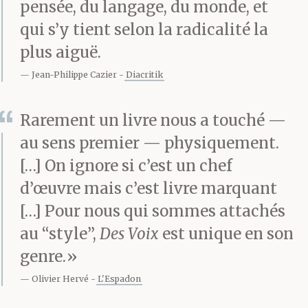
pensée, du langage, du monde, et
hors de moi à toute
qui s’y tient selon la radicalité la
heure du jour et de la
plus aiguë.
nuit, dévalant les
Jean-Philippe Cazier
Diacritik
pentes de mon corps
Rarement un livre nous a touché —
transi, les voix passent
au sens premier — physiquement.
par-là, souvent.)
[…] On ignore si c’est un chef
d’œuvre mais c’est livre marquant
Je sais que rien ne
[…] Pour nous qui sommes attachés
au “style”,
Des Voix
est unique en son
cessera avant le matin
genre.»
et cette issue même
Olivier Hervé
L'Espadon
demeure incertaine. Les