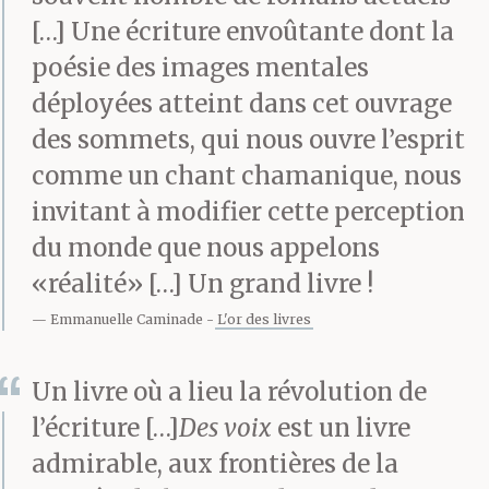
aidé par sa présence
[…] Une écriture envoûtante dont la
glissante qui a préparé
poésie des images mentales
le terrain de l’invasion.
déployées atteint dans cet ouvrage
Les voix sont là. Dehors
des sommets, qui nous ouvre l’esprit
comme un chant chamanique, nous
il pleut et, depuis mon
invitant à modifier cette perception
lit où je suis allongé, je
du monde que nous appelons
les entends très
«réalité» […] Un grand livre !
distinctement se mêler
Emmanuelle Caminade
L'or des livres
au ruissellement de
Un livre où a lieu la révolution de
l’eau (d’une manière
l’écriture […]
Des voix
est un livre
générale, de l’eau coule
admirable, aux frontières de la