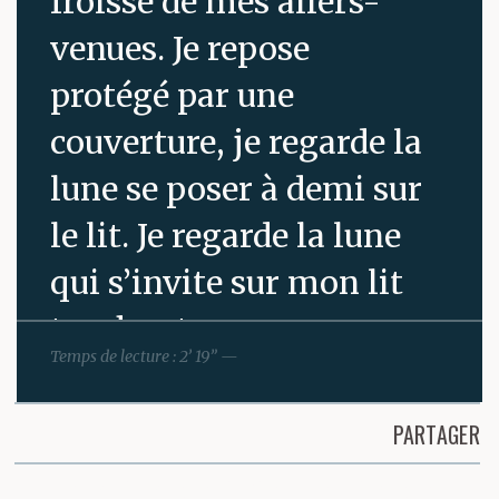
froissé de mes allers-
venues. Je repose
protégé par une
couverture, je regarde la
lune se poser à demi sur
le lit. Je regarde la lune
qui s’invite sur mon lit
touchant presque mes
Temps de lecture : 2’ 19” —
pieds, j’entends aussi
les bruits d’eau,
PARTAGER
nombreux, par lesquels
Partager cette page