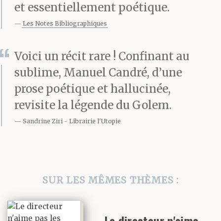
rêve, ce que je vis et les
et essentiellement poétique.
souvenirs qui me
Les Notes Bibliographiques
parviennent de la façon
Voici un récit rare ! Confinant au
la plus confuse, c’est
sublime, Manuel Candré, d’une
une pâte indémêlable.
prose poétique et hallucinée,
revisite la légende du Golem.
Sandrine Ziri
Librairie l'Utopie
SUR LES MÊMES THÈMES :
Le directeur n'aime