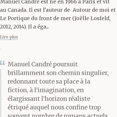
Manuel Candré est né en 1966 à Paris et vit
les bords innombrables
au Canada. Il est l’auteur de Autour de moi et
finiront par se toucher à
Le Portique du front de mer (Joëlle Losfeld,
2012, 2014). Il a éga...
force de ramper les uns
Lire plus
vers les autres et fondre
les uns dans les autres
pour former une vaste
Manuel Candré poursuit
mer, caressée par la
brillamment son chemin singulier,
redonnant toute sa place à la
lune. La lune. Dans le
fiction, à l’imagination, en
combat que je livre à
élargissant l’horizon réaliste
présent, je ne suis pas
étriqué auquel nous confine trop
souvent nombre de romans actuels