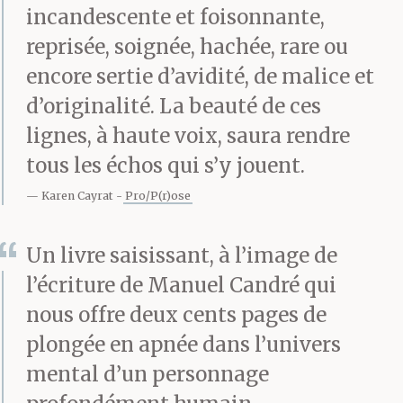
mes jambes, d’une
incandescente et foisonnante,
reprisée, soignée, hachée, rare ou
espèce particulièrement
encore sertie d’avidité, de malice et
agressive, ce qu’elles
d’originalité. La beauté de ces
font : souffler
lignes, à haute voix, saura rendre
l’insoutenable sur ma
tous les échos qui s’y jouent.
mère. Bientôt, partout
Karen Cayrat
Pro/P(r)ose
sur moi les voix coulent
Un livre saisissant, à l’image de
comme l’eau. Tremblant
l’écriture de Manuel Candré qui
de dégoût, je me réfugie
nous offre deux cents pages de
plongée en apnée dans l’univers
sous la couverture que
mental d’un personnage
j’ai pliée, puis déplié