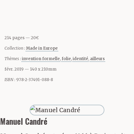
elles arrivent, se
servant de l’écoulement
pour progresser le long
214 pages
20€
des parois de salpêtre,
Collection :
Made in Europe
composant une armée
Thèmes :
invention formelle
folie
identité
ailleurs
de rigoles serpentines
févr. 2019
— 140 x 210mm
qui se répandent au sol
ISBN :
978-2-37491-088-8
où elles se rejoignent en
une série de mares
longilignes dont, je le
Manuel Candré
pressens, je le vois déjà,