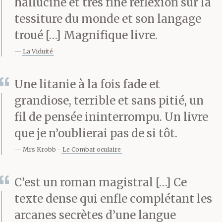
oreille où elle s’est
halluciné et très fine réflexion sur la
tessiture du monde et son langage
logée. Elle me susurre
troué […] Magnifique livre.
certains mots en une
La Viduité
série d’incantations
lascives qui pourraient
Une litanie à la fois fade et
grandiose, terrible et sans pitié, un
faire vomir ou venir.
fil de pensée ininterrompu. Un livre
Une autre me suce le
que je n’oublierai pas de si tôt.
coeur, évoquant des
Mrs Krobb
Le Combat oculaire
morts que je ne connais
C’est un roman magistral […] Ce
pas. Deux voix
texte dense qui enfle complétant les
grimpent le long de
arcanes secrètes d’une langue