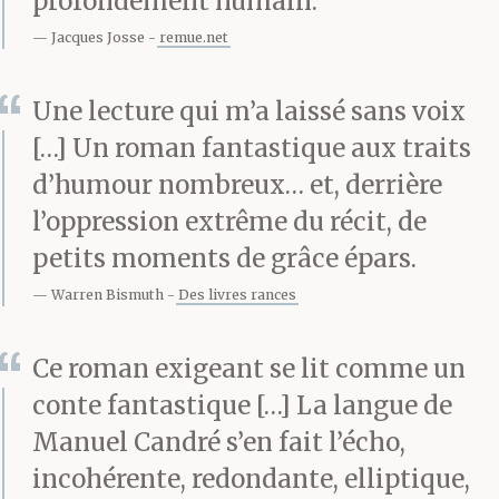
profondément humain.
d’une certaine manière
Jacques Josse
remue.net
avant le coucher, en
Une lecture qui m’a laissé sans voix
prévision de tels
[…] Un roman fantastique aux traits
désagréments de sorte
d’humour nombreux… et, derrière
qu’elle est dépositaire
l’oppression extrême du récit, de
petits moments de grâce épars.
de certains pouvoirs de
Warren Bismuth
Des livres rances
protection.
Ce roman exigeant se lit comme un
Si je tente de tenir une
conte fantastique […] La langue de
Manuel Candré s’en fait l’écho,
frontière entre ce que je
incohérente, redondante, elliptique,