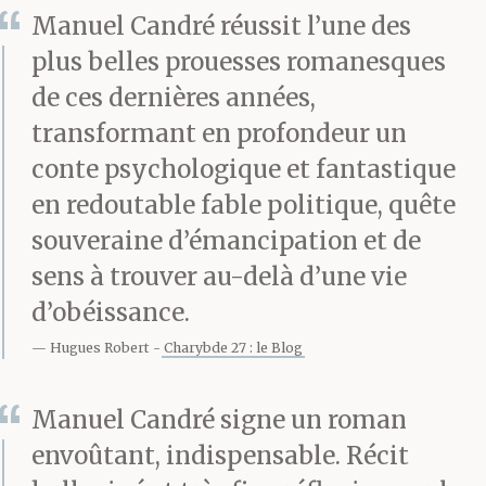
Manuel Candré réussit l’une des
voix grimpent. Sur le
plus belles prouesses romanesques
lit. Elles rampent,
de ces dernières années,
sautillent, glissent
transformant en profondeur un
comme la Lune. Elles
conte psychologique et fantastique
en redoutable fable politique, quête
m’encerclent de telle
souveraine d’émancipation et de
sorte que je ne peux
sens à trouver au-delà d’une vie
m’enfuir ni me sauver,
d’obéissance.
elles sont intelligentes.
Hugues Robert
Charybde 27 : le Blog
L’une d’elles est
Manuel Candré signe un roman
parvenue jusqu’à mon
envoûtant, indispensable. Récit