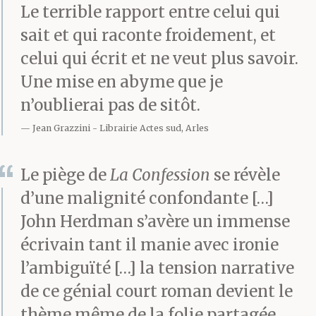
Le terrible rapport entre celui qui
tarderais pas à accepter
sait et qui raconte froidement, et
cette réalité, que je
celui qui écrit et ne veut plus savoir.
prendrais toutes les
Une mise en abyme que je
n’oublierai pas de sitôt.
dispositions
Jean Grazzini
Librairie Actes sud, Arles
nécessaires, mettrais
mes affaires en ordre et
Le piège de
La Confession
se révèle
d’une malignité confondante […]
me tournerais vers des
John Herdman s’avère un immense
considérations plus
écrivain tant il manie avec ironie
élevées. Cela se ferait
l’ambiguïté […] la tension narrative
dans un ordre
de ce génial court roman devient le
thème même de la folie partagée