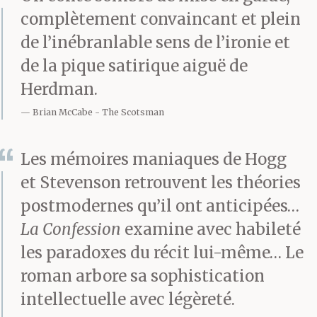
complètement convaincant et plein
de ne pas être un peu
de l’inébranlable sens de l’ironie et
fou – tout cela est
de la pique satirique aiguë de
incohérent au possible.
Herdman.
Or j’ai toujours
Brian McCabe
The Scotsman
détesté l’incohérence.
Les mémoires maniaques de Hogg
et Stevenson retrouvent les théories
postmodernes qu’il ont anticipées…
La Confession
examine avec habileté
les paradoxes du récit lui-même… Le
roman arbore sa sophistication
intellectuelle avec légèreté.