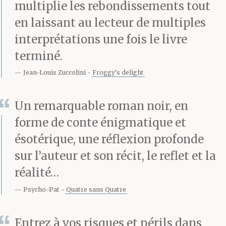
collecte de fonds. Et si
multiplie les rebondissements tout
elles tournent
vraiment
en laissant au lecteur de multiples
interprétations une fois le livre
mal, vous pourriez
terminé.
finalement vous
Jean-Louis Zuccolini
Froggy's delight
retrouver en train de
Un remarquable roman noir, en
répondre à une annonce
forme de conte énigmatique et
de rédacteur anonyme
ésotérique, une réflexion profonde
– et vous dire qu’après
sur l’auteur et son récit, le reflet et la
tout, c’est là une chose
réalité…
on ne peut plus
Psycho-Pat
Quatre sans Quatre
postmoderne.
Entrez à vos risques et périls dans