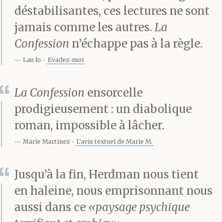
en fin de compte. Très
déstabilisantes, ces lectures ne sont
souvent, j’ai cru avoir
jamais comme les autres.
La
trouvé la clé, j’ai cru
Confession
n’échappe pas à la règle.
Lau lo
Evadez-moi
avoir enfin réussi à me
repérer dans le dédale
La Confession
ensorcelle
de sa psychologie
prodigieusement : un diabolique
roman, impossible à lâcher.
tortueuse ; mais en
Marie Martinez
L'avis textuel de Marie M.
réalité je n’ai cessé de
me fourvoyer sur les
Jusqu’à la fin, Herdman nous tient
fausses pistes et les
en haleine, nous emprisonnant nous
aussi dans ce
«paysage psychique
impasses de sa pensée,