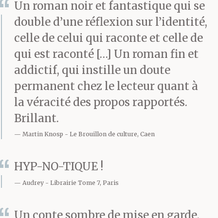
Un roman noir et fantastique qui se
rationnellement,
double d’une réflexion sur l’identité,
pourquoi cela est tout à
celle de celui qui raconte et celle de
fait probable ; sans la
qui est raconté […] Un roman fin et
moindre preuve
addictif, qui instille un doute
permanent chez le lecteur quant à
matérielle contre son
la véracité des propos rapportés.
assassin potentiel
Brillant.
sinon celle rédigée
Martin Knosp
Le Brouillon de culture, Caen
d’après ses mots à lui
HYP-NO-TIQUE !
mais qu’il pourrait nier
Audrey
Librairie Tome 7, Paris
catégoriquement ; sans
être soi-même certain
Un conte sombre de mise en garde,