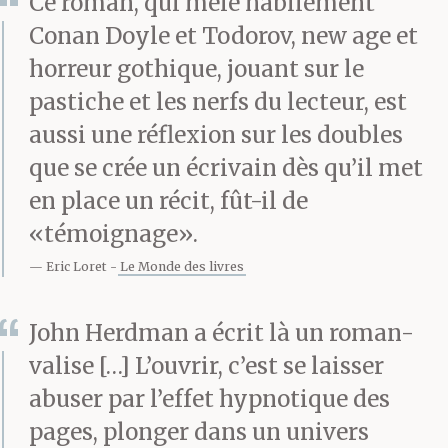
mieux balayer les rues
Ce roman, qui mêle habilement
Conan Doyle et Todorov, new age et
que compromettre son
horreur gothique, jouant sur le
intégrité. Mais, un jour,
pastiche et les nerfs du lecteur, est
quelqu’un vous
aussi une réflexion sur les doubles
que se crée un écrivain dès qu’il met
demande d’écrire une
en place un récit, fût-il de
critique. Rien de mal à
«témoignage».
cela, surtout si vous êtes
Eric Loret
Le Monde des livres
intrépide, incorruptible,
John Herdman a écrit là un roman-
résolu et indifférent aux
valise […] L’ouvrir, c’est se laisser
flatteries. Puis, sans
abuser par l’effet hypnotique des
l’avoir cherché, vous
pages, plonger dans un univers