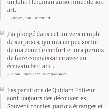
un John Herdman au sommet de son
qu’il m’a révélé sur lui
art.
et m’a ordonné de
Jacques Josse
Remue.net
rédiger. Pourquoi ? Si je
J’ai plongé dans cet univers rempli
connaissais la véritable
de surprises, qui m’a un peu sortie
réponse à cette
de ma zone de confort et m’a permis
de faire connaissance avec un
question, je me
écrivain brillant…
sentirais davantage en
Nicole Grundlinger
Mots pour mots
sécurité. Mais les
motivations de Torquil
Les parutions de Quidam Editeur
sont toujours des découvertes.
m’ont toujours échappé,
Souvent courtes, parfois étranges et