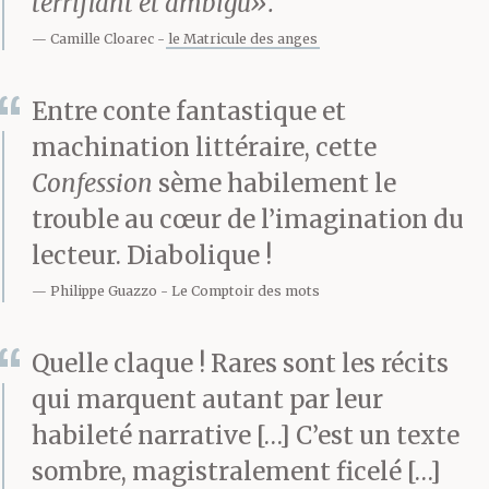
terrifiant et ambigu».
de me perdre dans ses
Camille Cloarec
le Matricule des anges
contradictions
provocatrices. Or c’est
Entre conte fantastique et
machination littéraire, cette
un trait caractéristique
Confession
sème habilement le
de ma propre
trouble au cœur de l’imagination du
psychologie de ne
lecteur. Diabolique !
jamais avoir été capable
Philippe Guazzo
Le Comptoir des mots
de tolérer l’incertitude.
Quelle claque ! Rares sont les récits
Si je me
savais
qui marquent autant par leur
condamné, il est
habileté narrative […] C’est un texte
sombre, magistralement ficelé […]
probable que je ne