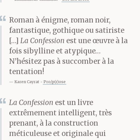
Bientôt, on vous invite
Roman à énigme, roman noir,
à relire une anthologie
fantastique, gothique ou satiriste
de poésie
[…]
La Confession
est une œuvre à la
contemporaine. Si les
fois sibylline et atypique…
N’hésitez pas à succomber à la
choses tournent mal, il
tentation!
est fort possible que
Karen Cayrat
Pro/p(r)ose
vous composiez ensuite
un recueil de limericks
La Confession
est un livre
extrêmement intelligent, très
obscènes ou que vous
prenant, à la construction
corrigiez un manuel de
méticuleuse et originale qui