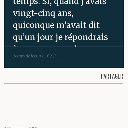
temps. Si, quand j’avais
vingt-cinq ans,
quiconque m’avait dit
qu’un jour je répondrais
à une annonce de
Temps de lecture : 3’ 22” —
rédacteur anonyme
sans être autrement
PARTAGER
motivé que par une
Partager cette page
curiosité amusée, je lui
aurais ri au nez. Et si
j’avais pu prédire que je