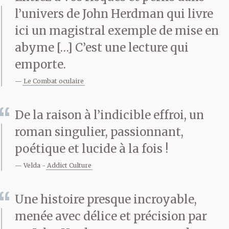
l’univers de John Herdman qui livre
C’est ainsi que j’ai
ici un magistral exemple de mise en
abyme […] C’est une lecture qui
rencontré Torquil Tod.
emporte.
Et c’est ainsi que j’en
Le Combat oculaire
suis arrivé à écrire ce
De la raison à l’indicible effroi, un
récit, dans la crainte
roman singulier, passionnant,
mortelle que Tod décide
poétique et lucide à la fois !
de se passer de moi
Velda
Addict Culture
parce que j’en sais trop,
Une histoire presque incroyable,
parce que j’ai été le
menée avec délice et précision par
réceptacle de tout ce