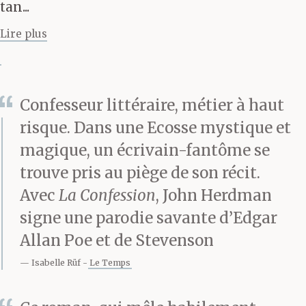
tan...
nous seraient pas
Lire plus
venues à l’idée vingt-
cinq ans plus tôt. La vie,
comme on dit, est ainsi
Confesseur littéraire, métier à haut
risque. Dans une Ecosse mystique et
faite.
magique, un écrivain-fantôme se
trouve pris au piège de son récit.
Il n’y a rien de tel que la
Avec
La Confession
, John Herdman
signe une parodie savante d’Edgar
nécessité pour rabaisser
Allan Poe et de Stevenson
l’amour-propre. Un
Isabelle Rüf
Le Temps
jeune génie aimerait