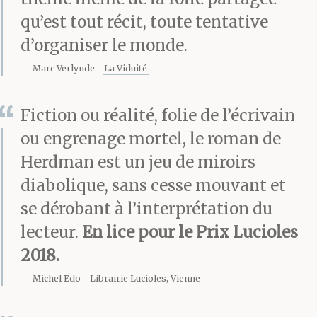
déterminé, avec une
qu’est tout récit, toute tentative
certaine rigueur et
d’organiser le monde.
même, peut-être, avec
Marc Verlynde
La Viduité
le sentiment d’un but à
Fiction ou réalité, folie de l’écrivain
atteindre. Mais marcher
ou engrenage mortel, le roman de
dans les rues de sa ville
Herdman est un jeu de miroirs
natale en songeant
diabolique, sans cesse mouvant et
qu’on peut à tout
se dérobant à l’interprétation du
lecteur.
En lice pour le Prix Lucioles
moment se faire
2018.
assassiner, sans être à
Michel Edo
Librairie Lucioles, Vienne
même de dire, du moins