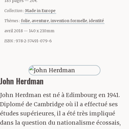
183 pages
20€
le ferai bel et bien, je
Collection :
Made in Europe
n’aurais jamais, j’en
Thèmes :
folie
aventure
invention formelle
identité
suis sûr, embrassé la
avril 2018
— 140 x 210mm
carrière des lettres.
ISBN :
978-2-37491-079-6
Mais c’est une vérité
que révèle l’expérience,
une vérité
John Herdman
mélancolique, cette
John Herdman est né à Edimbourg en 1941.
tendance à faire à l’âge
Diplomé de Cambridge où il a effectué ses
de cinquante ans
études supérieures, il a été très impliqué
dans la question du nationalisme écossais,
maintes choses qui ne