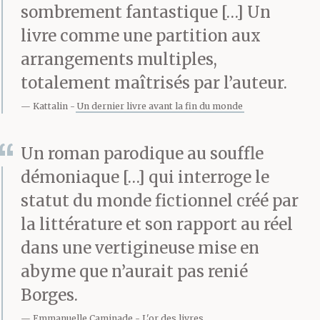
vous retrouvez en
sombrement fantastique […] Un
livre comme une partition aux
charge d’une chronique
arrangements multiples,
dans un journal ; au
totalement maîtrisés par l’auteur.
début, elle semble
Kattalin
Un dernier livre avant la fin du monde
profonde et pleine
Un roman parodique au souffle
d’esprit mais, au bout
démoniaque […] qui interroge le
de quelques mois, tout
statut du monde fictionnel créé par
le monde trouve qu’elle
la littérature et son rapport au réel
dans une vertigineuse mise en
a perdu son intérêt,
abyme que n’aurait pas renié
qu’elle est devenue
Borges.
terne et anodine.
Emmanuelle Caminade
L'or des livres