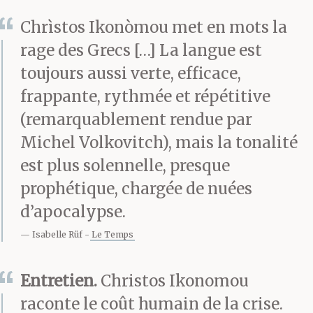
vraie mafia, pas les
Chrìstos Ikonòmou met en mots la
conneries qu’on voit à la
rage des Grecs […] La langue est
télé. Hommes de main,
toujours aussi verte, efficace,
flingues, on se croirait
frappante, rythmée et répétitive
(remarquablement rendue par
dans
Le parrain
. Tu
Michel Volkovitch), mais la tonalité
parles, tu es foutu. Relève
est plus solennelle, presque
la tête et on te la coupe.
prophétique, chargée de nuées
d’apocalypse.
Et si moi je t’en parle
Isabelle Rüf
Le Temps
aujourd’hui, c’est qu’il fait
nuit que personne
Entretien.
Christos Ikonomou
n’entend et que les
raconte le coût humain de la crise.