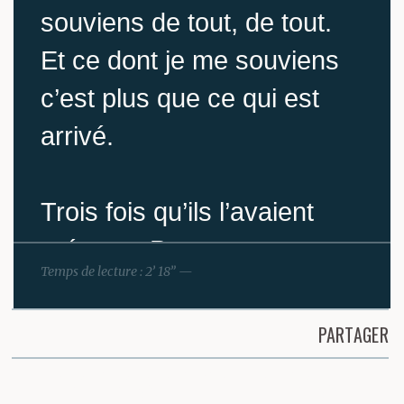
souviens de tout, de tout.
Et ce dont je me souviens
c’est plus que ce qui est
arrivé.
Trois fois qu’ils l’avaient
prévenu. Pas une ou
Temps de lecture : 2’ 18” —
deux, trois. Tàssos,
pauvre con, tu vas en
PARTAGER
prendre plein la gueule.
Partager cette page
On va foutre le feu à ta