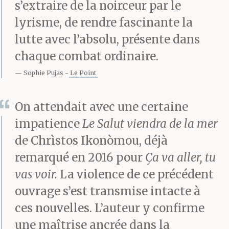
s’extraire de la noirceur par le
menacé, comme quoi s’il
lyrisme, de rendre fascinante la
faisait quoi que ce soit de
lutte avec l’absolu, présente dans
ce qu’il prévoyait — aller
chaque combat ordinaire.
Sophie Pujas
Le Point
chez les flics, avertir les
télés, tout déballer sur
On attendait avec une certaine
Internet —, quoi que ce
impatience
Le Salut viendra de la mer
de Chrìstos Ikonòmou, déjà
soit, il ne les reverrait
remarqué en 2016 pour
Ça va aller, tu
jamais, ni elle ni les
vas voir.
La violence de ce précédent
enfants. Tàssos a dit
ouvrage s’est transmise intacte à
d’accord, mais ne s’est
ces nouvelles. L’auteur y confirme
une maîtrise ancrée dans la
pas écrasé. Il a continué