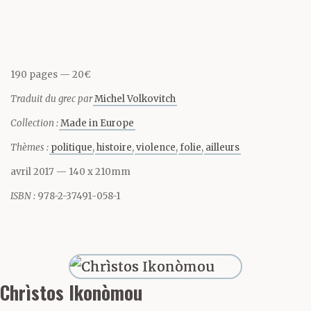
baraque, mon petit vieux,
on va brûler tes champs.
190 pages
20€
Tringler ta gonzesse,
Traduit du grec par
Michel Volkovitch
massacrer tes mômes. La
Collection :
Made in Europe
troisième fois, ils l’ont
Thèmes :
politique
histoire
violence
folie
ailleurs
ligoté sur le capot de son
avril 2017
— 140 x 210mm
ISBN :
978-2-37491-058-1
pickup et l’ont fait passer
au lavage. Savon,
brossage, séchage, toute
Chrìstos Ikonòmou
la séquence. Une