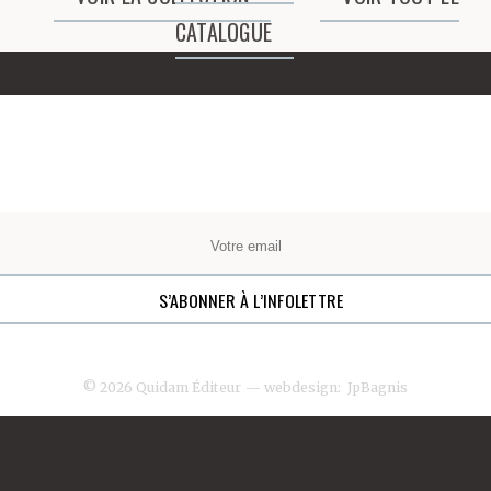
CATALOGUE
© 2026 Quidam Éditeur
— webdesign:
JpBagnis