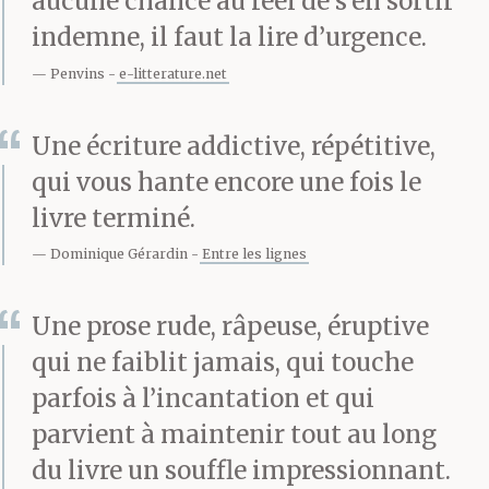
aucune chance au réel de s’en sortir
indemne, il faut la lire d’urgence.
coopérative, lancer notre
Penvins
e-litterature.net
marché à nous, aider les
gens, créer des situations
Une écriture addictive, répétitive,
nouvelles en Grèce, sans
qui vous hante encore une fois le
livre terminé.
patrons, sans politicards,
Dominique Gérardin
Entre les lignes
sans vols et sans
magouilles. Pauvre
Une prose rude, râpeuse, éruptive
qui ne faiblit jamais, qui touche
Tàssos. Naïf, une vraie
parfois à l’incantation et qui
rosière. Le pied à peine
parvient à maintenir tout au long
posé sur l’île, criant,
du livre un souffle impressionnant.