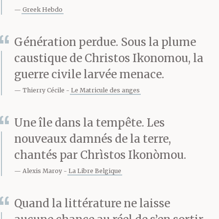
paroles s’en vont avec le
Greek Hebdo
vent. Sinon pas un mot,
Génération perdue. Sous la plume
rien.
caustique de Christos Ikonomou, la
guerre civile larvée menace.
Thierry Cécile
Le Matricule des anges
Et pourquoi tout ça ? Pour
rien. Groupements
Une île dans la tempête. Les
solidaires, réseaux de
nouveaux damnés de la terre,
chantés par Chrìstos Ikonòmou.
consommateurs, produits
Alexis Maroy
La Libre Belgique
sans intermédiaires.
Pauvre Tàssos. Il rêvait
Quand la littérature ne laisse
de nous faire fonder une