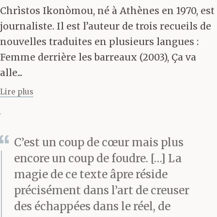
semaine à l’hosto, dents
Chrìstos Ikonòmou, né à Athènes en 1970, est
cassées, la peau ravagée
journaliste. Il est l’auteur de trois recueils de
nouvelles traduites en plusieurs langues :
par les brosses et les
Femme derrière les barreaux (2003), Ça va
produits chimiques.
alle...
Comme Manolios dans
Le
Lire plus
Christ ressuscité
, c’était
dégoûtant à voir. C’est là
C’est un coup de cœur mais plus
que Màgda est devenue
encore un coup de foudre. […] La
dingue et s’est taillée avec
magie de ce texte âpre réside
les enfants, direction
précisément dans l’art de creuser
des échappées dans le réel, de
Athènes. Et elle l’a