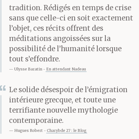
tradition. Rédigés en temps de crise
de courir, de crier, de
sans que celle-ci en soit exactement
nous affoler tous.
l’objet, ces récits offrent des
méditations angoissées sur la
possibilité de l’humanité lorsque
Toute l’île le savait, que
tout s’effondre.
Xellinàkis avait fait le
Ulysse Baratin
En attendant Nadeau
coup. Mais personne n’a
Le solide désespoir de l’émigration
parlé, nous autres ou les
intérieure grecque, et toute une
rats, personne. Même
terrifiante nouvelle mythologie
après, pas un mot. Qui
contemporaine.
aurait pu ? Ici c’est la
Hugues Robert
Charybde 27 : le Blog