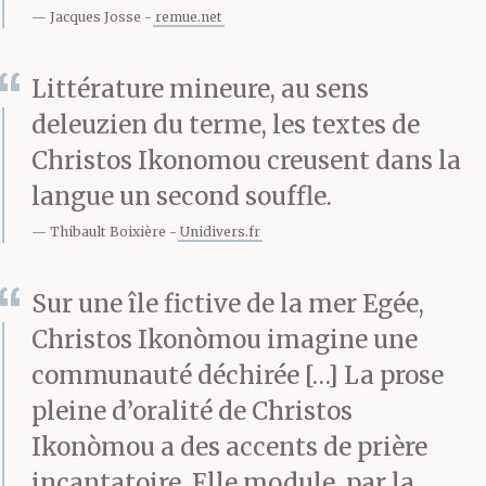
courant, se démenant
Jacques Josse
remue.net
pour nous organiser nous
Littérature mineure, au sens
autres et les rats aussi.
deleuzien du terme, les textes de
Pour quel résultat ? Zéro.
Christos Ikonomou creusent dans la
Il est tombé dans un trou
langue un second souffle.
Thibault Boixière
Unidivers.fr
noir. Pourquoi ? Pour rien.
Pour une botte d’oignons
Sur une île fictive de la mer Egée,
et deux kilos de tomates,
Christos Ikonòmou imagine une
communauté déchirée […] La prose
mettons. Rien.
pleine d’oralité de Christos
Ikonòmou a des accents de prière
incantatoire. Elle module, par la