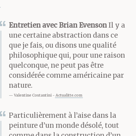
savais
comment l’éteindre – ce
Entretien avec Brian Evenson
Il y a
n’est pas moi qui en
une certaine abstraction dans ce
que je fais, ou disons une qualité
premier lieu
philosophique qui, pour une raison
ai débranché Horak à
quelconque, ne peut pas être
l’intérieur. Les
considérée comme américaine par
nature.
instructions pour
Valentine Costantini
Actualitte.com
le fonctionnement de
cette machine se
Particulièrement à l’aise dans la
trouvaient dans un
peinture d’un monde désolé, tout
comme dans la construction d’un