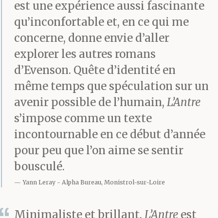
est une expérience aussi fascinante
sans que rien ne soit
qu’inconfortable et, en ce qui me
résolu, j’ai décidé que
concerne, donne envie d’aller
des mesures drastiques
explorer les autres romans
s’imposaient.
d’Evenson. Quête d’identité en
même temps que spéculation sur un
avenir possible de l’humain,
L’Antre
Depuis quand quelqu’un
s’impose comme un texte
n’a plus quitté l’antre
incontournable en ce début d’année
pour peu que l’on aime se sentir
et combien de temps
bousculé.
cette personne a-t-elle
Yann Leray
Alpha Bureau, Monistrol-sur-Loire
survécu ? – la question
que j’avais posée un peu
Minimaliste et brillant,
L’Antre
est