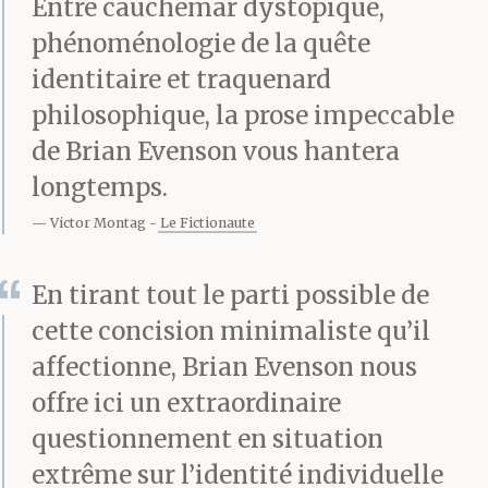
terminal possédait
Entre cauchemar dystopique,
phénoménologie de la quête
cette information ou si
identitaire et traquenard
cette partie des données
philosophique, la prose impeccable
avait été infectée,
de Brian Evenson vous hantera
elle aussi.
longtemps.
Victor Montag
Le Fictionaute
En tirant tout le parti possible de
cette concision minimaliste qu’il
affectionne, Brian Evenson nous
offre ici un extraordinaire
questionnement en situation
extrême sur l’identité individuelle