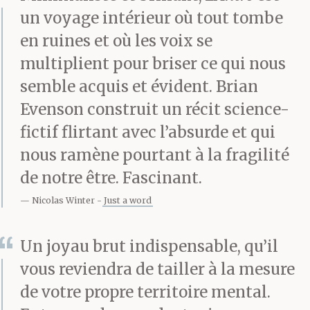
un voyage intérieur où tout tombe
plus tôt au
en ruines et où les voix se
terminal, avant tout ça.
multiplient pour briser ce qui nous
Je connaissais la
semble acquis et évident. Brian
Evenson construit un récit science-
réponse : le
fictif flirtant avec l’absurde et qui
dernier d’entre nous à
nous ramène pourtant à la fragilité
être sorti de l’antre
de notre être. Fascinant.
l’avait fait il y a
Nicolas Winter
Just a word
cent quarante jours ; ce
Un joyau brut indispensable, qu’il
que je voulais savoir,
vous reviendra de tailler à la mesure
c’était si le
de votre propre territoire mental.