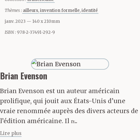
cette question fait
Thèmes :
ailleurs
invention formelle
identité
débat. Ou le ferait s’il ne
janv. 2023
— 140 x 210mm
m’avait abandonné.
ISBN :
978-2-37491-292-9
Faisait débat, devrais-je
dire.
Brian Evenson
Je ne savais pas
Brian Evenson est un auteur américain
comment faire
prolifique, qui jouit aux États-Unis d’une
fonctionner la
vraie renommée auprès des divers acteurs de
l’édition américaine. Il n̵...
machine correctement,
Lire plus
pas plus que je ne