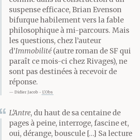
secteur qui s’avérait
suspense efficace, Brian Evenson
corrompu, les données
bifurque habilement vers la fable
irrécupérables. J’ignorais
philosophique à mi-parcours. Mais
tout autant quelle
les questions, chez l’auteur
d’
Immobilité
(autre roman de SF qui
séquence ou quel code
paraît ce mois-ci chez Rivages), ne
entrer, et mes lents
sont pas destinées à recevoir de
cafouillages ne m’ont
réponse.
mené nulle part.
Didier Jacob
L'Obs
Finalement, voyant que
L’Antre
, du haut de sa centaine de
mon temps
pages à peine, interroge, fascine et,
serait bientôt écoulé
oui, dérange, bouscule […] Sa lecture