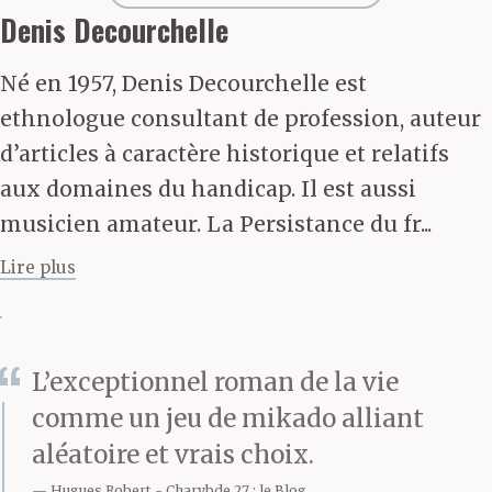
céréales, de titres et de
Denis Decourchelle
dollars qui
Né en 1957, Denis Decourchelle est
transitent par signes et
ethnologue consultant de profession, auteur
par chiffres dans les
d’articles à caractère historique et relatifs
aux domaines du handicap. Il est aussi
bourses de commerce, à
musicien amateur. La Persistance du fr...
quelques blocs de là et
Lire plus
repartent, nuit et jour,
dans le monde. Près de
lui, les passants attirés
L’exceptionnel roman de la vie
comme un jeu de mikado alliant
par le jeu des pulsations
aléatoire et vrais choix.
tournent sur eux-
Hugues Robert
Charybde 27 : le Blog