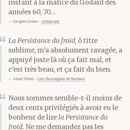
instant à la malice du Godard des
immeubles immenses,
années 60, 70…
coupés en tranches
Jacques Josse
remue.net
de basalte bleu, en
La Persistance du froid
, ô titre
parallélépipèdes de
sublime, m’a absolument ravagée, a
cristaux noirs.
appuyé juste là où ça fait mal, et
c’est très beau, et ça fait du bien.
Anne Vivier
Les chroniques de Racines
Là-bas, derrière les
arbres urbains si bien
Nous sommes semble-t-il moins de
dessinés, les grandes
deux cents privilégiés à avoir eu le
bonheur de lire
la Persistance du
pelouses paisibles et
froid
. Ne me demandez pas les