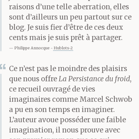
peuplées, se font
raisons d’une telle aberration, elles
entendre les saillies
sont d’ailleurs un peu partout sur ce
d’un orchestre de jazz
blog. Je suis fier d’être de ces deux
cents mais je suis prêt à partager.
— applaudissements
Philippe Annocque
Hublots-2
pour le vieux soliste
encore capable de
Ce n’est pas le moindre des plaisirs
disloquer une mélodie
que nous offre
La Persistance du froid
,
ce recueil ouvragé de vies
—, les freins des convois
imaginaires comme Marcel Schwob
de wagons, le vent du
a pu en son temps en imaginer.
lac et le bruit d’eau des
L’auteur avoue posséder une faible
imagination, il nous prouve avec
fontaines colorées de