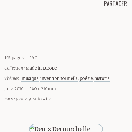
ville tout entière,
PARTAGER
appareil enregistreur
Partager cette page
captant l’état de l’air, de
la pluie et du soleil,
régulant le flux
152 pages
16€
des voyageurs de
Collection :
Made in Europe
banlieue et les trains de
Thèmes :
musique
invention formelle
poésie
histoire
marchandises
janv. 2010
— 140 x 210mm
qui s’arrêtent au bord
ISBN :
978-2-915018-41-7
du parc, les dizaines de
millions de tonnes de