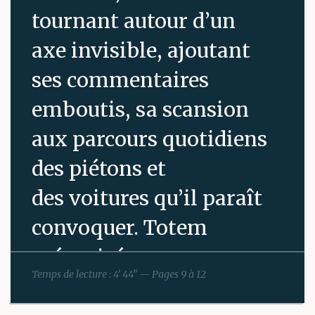
tournant autour d’un
axe invisible, ajoutant
ses commentaires
emboutis, sa scansion
aux parcours quotidiens
des piétons et
des voitures qu’il paraît
convoquer. Totem
mécanisé,
Temps de lecture : 4’ 44” — Pages 9 à 12
girouette basse de la