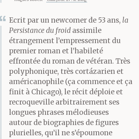
mêmes, virevoltent
Ecrit par un newcomer de 53 ans,
la
en cadence vers une
Persistance du froid
assimile
grosse boîte usée
étrangement l’empressement du
recueillant les
premier roman et l’habileté
dollars puis rejoignent,
effrontée du roman de vétéran. Très
polyphonique, très cortázarien et
interdits, à peine
américanophile (ça commence et ça
dégrisés, les
finit à Chicago), le récit déploie et
cohortes disjointes des
recroqueville arbitrairement ses
familles et des couples.
longues phrases mélodieuses
autour de biographies de figures
plurielles, qu’il ne s’époumone