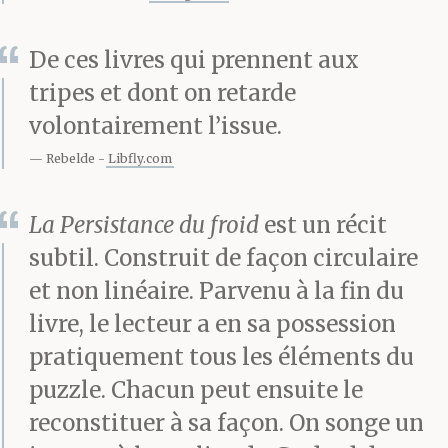
Jésus
conduire la voiture…
Dieu a mis en chacun de
De ces livres qui prennent aux
tripes et dont on retarde
nous un
trésor, ne le
volontairement l’issue.
gaspillez pas… /
, de sa
Rebelde
Libfly.com
voix fatiguée,
à l’archaïque mélancolie
La Persistance du froid
est un récit
subtil. Construit de façon circulaire
sous les teintes mauve
et non linéaire. Parvenu à la fin du
orangée du soir, les
livre, le lecteur a en sa possession
lignes de chrome qui se
pratiquement tous les éléments du
puzzle. Chacun peut ensuite le
dorent sur la
reconstituer à sa façon. On songe un
façade biseautée des