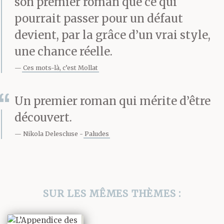
son premier roman que ce qui
rouge. Plus loin
pourrait passer pour un défaut
encore, vers le haut du
devient, par la grâce d’un vrai style,
ciel, la Sears Tower,
une chance réelle.
anthracite et
Ces mots-là, c’est Mollat
sobre, énigmatique, ses
Un premier roman qui mérite d’être
longs déboîtements
découvert.
dissymétriques
Nikola Delescluse
Paludes
à l’austérité sensuelle,
ses deux grandes
SUR LES MÊMES THÈMES :
antennes
blanches, presque