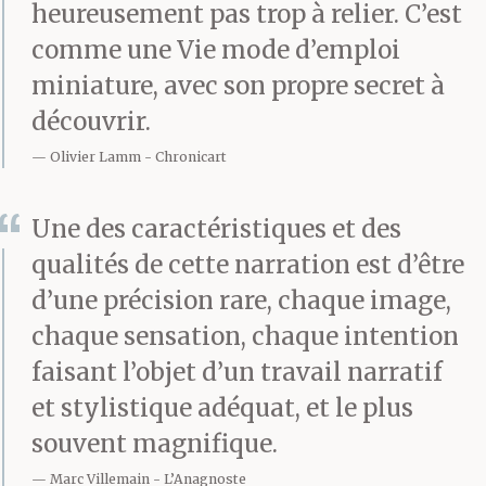
Son voisin, un
heureusement pas trop à relier. C’est
prédicateur enroué,
comme une Vie mode d’emploi
miniature, avec son propre secret à
sobre et
découvrir.
simple, costume noir à
Olivier Lamm
Chronicart
cravate rouge, petit
amplificateur aux
Une des caractéristiques et des
qualités de cette narration est d’être
pieds et ce micro qu’il
d’une précision rare, chaque image,
tient un instant comme
chaque sensation, chaque intention
un goupillon avant de
faisant l’objet d’un travail narratif
et stylistique adéquat, et le plus
répéter —
/ … sur la route
souvent magnifique.
de votre vie, laissez
Marc Villemain
L’Anagnoste